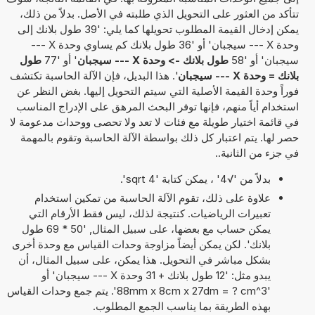
تتأكد من العثور على التحويل الذي طلبته في الأصل. بدلاً من ذلك،
يمكن إدخال القيمة المطلوب تحويلها كما يلي: '39 طول بلانك إلى
وحدة X --- سيجبان' أو '36 طول بلانك كم يساوي وحدة X ---
سيجبان' أو '58
طول بلانك -> وحدة X --- سيجبان
' أو '77
طول
بلانك = وحدة X --- سيجبان
'. هذا البديل، فإن الآلة الحاسبة تكتشف
فوراً وحدة القيمة الأصلية التي سيتم التحويل إليها. بغض النظر عن
استخدام أياً منهم، فإنها توفر البحث المرهق على الإدراج المناسب
في قائمة اختيار طويلة مع فئات لا تعد ولا تحصى ووحدات مدعومة لا
حصر لها. يتم اعتبار كل ذلك بواسطة الآلة الحاسبة وتقوم بالمهمة
في جزء من الثانية..
بدلاً من '√4' ، يمكن كتابة 'sqrt 4'.
علاوة على ذلك، تقوم الآلة الحاسبة من تمكين استخدام
تعبيرات الرياضيات. كنتيجة لذلك، ليس فقط الأرقام التي
يمكن حساب مع بعضها، على سبيل المثال, '50 * 69 طول
بلانك'. لكن يمكن أيضاً مزاوجة وحدات القياس مع وحدة أخرى
بشكل مباشر في التحويل. هذا يمكن، على سبيل المثال، أن
يبدو مثل: '12 طول بلانك + 31 وحدة X --- سيجبان' أو
'88mm x 8cm x 27dm = ? cm^3'. يتم جمع وحدات القياس
بهذه الطريقة بما يناسب الجمع المطلوب.