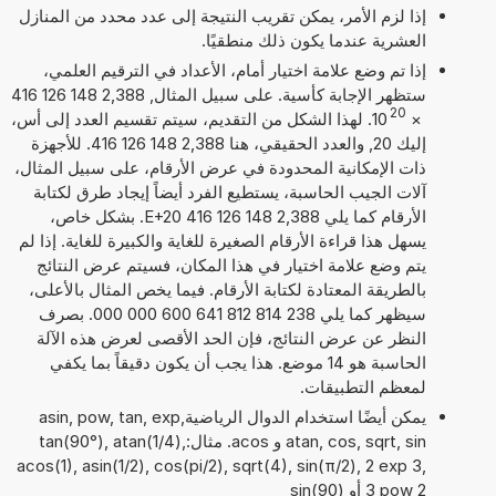
إذا لزم الأمر، يمكن تقريب النتيجة إلى عدد محدد من المنازل
العشرية عندما يكون ذلك منطقيًا.
إذا تم وضع علامة اختيار أمام، الأعداد في الترقيم العلمي،
ستظهر الإجابة كأسية. على سبيل المثال, 2,388 148 126 416
20
×
10
. لهذا الشكل من التقديم، سيتم تقسيم العدد إلى أس،
إليك 20, والعدد الحقيقي، هنا 2,388 148 126 416. للأجهزة
ذات الإمكانية المحدودة في عرض الأرقام، على سبيل المثال،
آلات الجيب الحاسبة، يستطيع الفرد أيضاً إيجاد طرق لكتابة
الأرقام كما يلي 2,388 148 126 416 E+20. بشكل خاص،
يسهل هذا قراءة الأرقام الصغيرة للغاية والكبيرة للغاية. إذا لم
يتم وضع علامة اختيار في هذا المكان، فسيتم عرض النتائج
بالطريقة المعتادة لكتابة الأرقام. فيما يخص المثال بالأعلى،
سيظهر كما يلي 238 814 812 641 600 000 000. بصرف
النظر عن عرض النتائج، فإن الحد الأقصى لعرض هذه الآلة
الحاسبة هو 14 موضع. هذا يجب أن يكون دقيقاً بما يكفي
لمعظم التطبيقات.
يمكن أيضًا استخدام الدوال الرياضيةasin, pow, tan, exp,
atan, cos, sqrt, sin و acos. مثال:tan(90°), atan(1/4),
acos(1), asin(1/2), cos(pi/2), sqrt(4), sin(π/2), 2 exp 3,
3 pow 2 أو sin(90)