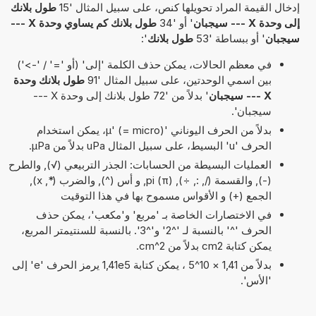
إدخال القيمة المراد تحويلها كنص، على سبيل المثال '15
طول بلانك
إلى وحدة X --- سيجبان
' أو '34
طول بلانك كم يساوي وحدة X ---
سيجبان
' أو ببساطة '53
طول بلانك
':
في معظم الحالات، يمكن حذف الكلمة 'إلى' (أو '=' / '->')
بين اسمي الوحدتين، على سبيل المثال '91
طول بلانك وحدة
X --- سيجبان
' بدلاً من '72 طول بلانك إلى وحدة X ---
سيجبان'.
بدلاً من الحرف اليوناني 'µ' (= micro)، يمكن استخدام
الحرف 'u' البسيط، على سبيل المثال uPa بدلاً من µPa.
العمليات البسيطة من الحسابات: الجذر التربيعي (√), والطرح
(-), والقسمة (/, :, ÷), pi (π), و أس (^), والضرب (*, x),
الجمع (+) و الأقواس مسموح بها في هذا التوقيت
في الاختصارات الخاصة بـ 'مربع' و'مكعب'، يمكن حذف
الحرف '^' بالنسبة لـ '^2' و'^3'. بالنسبة للسنتيمتر المربع،
يمكن كتابة cm2 بدلاً من cm^2.
بدلاً من 1,41 × 10^5 ، يمكن كتابة 1,41e5 يرمز الحرف 'e' إلى
'الأس'.