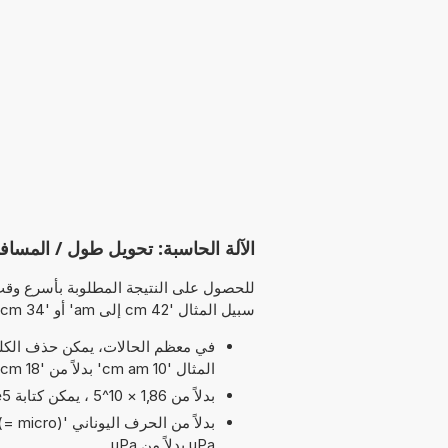
الآلة الحاسبة: تحويل طول / المسافة
للحصول على النتيجة المطلوبة بأسرع وقت
سبيل المثال '42 cm إلى am' أو '34 cm كم يساوي am' أو ببساطة '26 cm':
في معظم الحالات، يمكن حذف الكلمة
المثال '10 cm am' بدلاً من '18 cm إلى am'.
بدلاً من 1,86 × 10^5 ، يمكن كتابة 1,86e5 يرمز الحرف 'e' إلى 'الأس'.
uPa بدلاً من µPa.