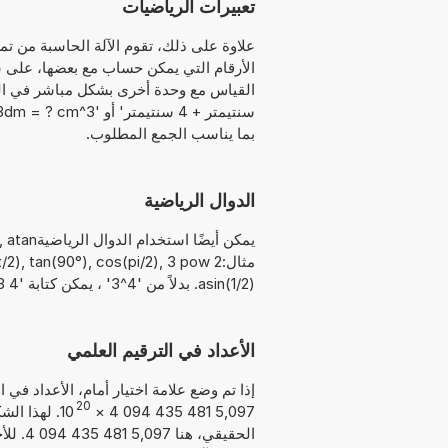
تعبيرات الرياضيات
علاوة على ذلك، تقوم الآلة الحاسبة من ت
بما يناسب الجمع المطلوب.
الدوال الرياضية
asin(1/2). بدلاً من '4^3' ، يمكن كتابة '4 exp 3' أو '4 pow 3'. بدلاً من '√36' ، يمكن كتابة 'sqrt 36'.
الأعداد في الترقيم العلمي
إذا تم وضع علامة اختيار أمام، الأعداد في
20
10
×
5,097 481 435 094 4
الحقيق