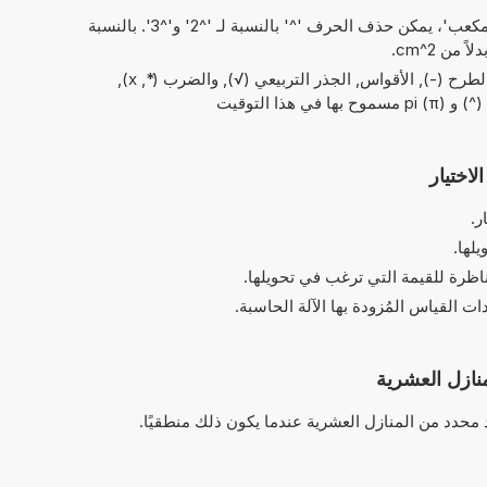
في الاختصارات الخاصة بـ 'مربع' و'مكعب'، يمكن حذف الحرف '^' بالنسبة لـ '^2' و'^3'. بالنسبة
العمليات البسيطة من الحسابات: والطرح (-), الأقواس, الجذر التربيعي (√), والضرب (*, x),
ذا التوقيت
لاختيار
ر.
يلها.
ناظرة للقيمة التي ترغب في تحويلها.
 القياس المُزودة بها الآلة الحاسبة.
نازل العشرية
د محدد من المنازل العشرية عندما يكون ذلك منطقيًا.