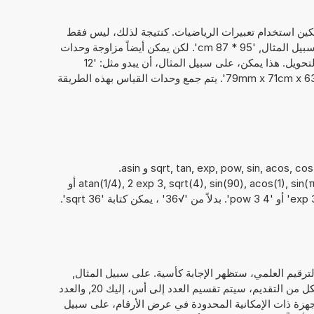
مكين استخدام تعبيرات الرياضيات. كنتيجة لذلك، ليس فقط
الأرقام التي يمكن حساب مع بعضها، على سبيل المثال, '95 * 87 cm'. لكن يمكن أيضاً مزاوجة وحدات
القياس مع وحدة أخرى بشكل مباشر في التحويل. هذا يمكن، على سبيل المثال، أن يبدو مثل: '12
سنتيمتر + 4 سنتيمتر' أو '79mm x 71cm x 63dm = ? cm^3'. يتم جمع وحدات القياس بهذه الطريقة
يمكن أيضًا استخدام الدوال الرياضيةsqrt, tan, exp, pow, sin, acos, cos, atan و asin.
مثال:atan(1/4), 2 exp 3, sqrt(4), sin(90), acos(1), sin(π/2), tan(90°), cos(pi/2), 3 pow 2 أو
 الترقيم العلمي، ستظهر الإجابة كأسية. على سبيل المثال,
. لهذا الشكل من التقديم، سيتم تقسيم العدد إلى أس، إليك 20, والعدد
ي، هنا 5,097 481 435 094 4. للأجهزة ذات الإمكانية المحدودة في عرض الأرقام، على سبيل