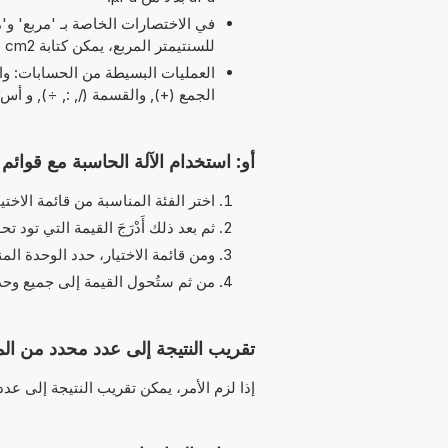
للسنتيمتر المربع، يمكن كتابة cm2 بدلاً من cm^2.
الجمع (+), والقسمة (/, :, ÷), و أس (^) و pi (π) مسموح بها في ه
أو: استخدام الآلة الحاسبة مع قوائم ا
اختر الفئة المناسبة من قائمة الاختيا
ثم بعد ذلك أَدْرَجَ القيمة التي تود تحو
ومن قائمة الاختيار، حدد الوحدة الم
من ثم ستُحول القيمة إلى جميع وحدات
تقريب النتيجة إلى عدد محدد من الم
إذا لزم الأمر، يمكن تقريب النتيجة إلى عد