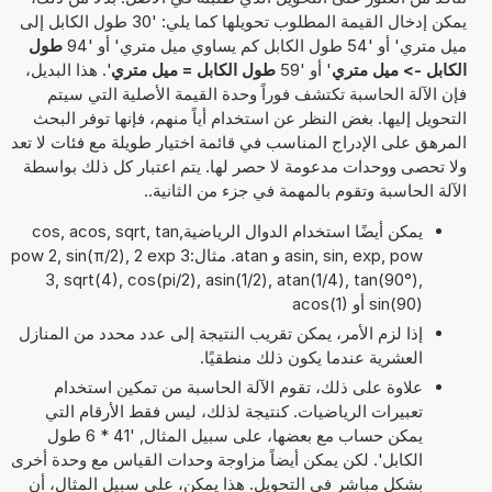
يمكن إدخال القيمة المطلوب تحويلها كما يلي: '30 طول الكابل إلى
ميل متري' أو '54 طول الكابل كم يساوي ميل متري' أو '94
طول
الكابل -> ميل متري
' أو '59
طول الكابل = ميل متري
'. هذا البديل،
فإن الآلة الحاسبة تكتشف فوراً وحدة القيمة الأصلية التي سيتم
التحويل إليها. بغض النظر عن استخدام أياً منهم، فإنها توفر البحث
المرهق على الإدراج المناسب في قائمة اختيار طويلة مع فئات لا تعد
ولا تحصى ووحدات مدعومة لا حصر لها. يتم اعتبار كل ذلك بواسطة
الآلة الحاسبة وتقوم بالمهمة في جزء من الثانية..
يمكن أيضًا استخدام الدوال الرياضيةcos, acos, sqrt, tan,
asin, sin, exp, pow و atan. مثال:3 pow 2, sin(π/2), 2 exp
3, sqrt(4), cos(pi/2), asin(1/2), atan(1/4), tan(90°),
sin(90) أو acos(1)
إذا لزم الأمر، يمكن تقريب النتيجة إلى عدد محدد من المنازل
العشرية عندما يكون ذلك منطقيًا.
علاوة على ذلك، تقوم الآلة الحاسبة من تمكين استخدام
تعبيرات الرياضيات. كنتيجة لذلك، ليس فقط الأرقام التي
يمكن حساب مع بعضها، على سبيل المثال, '41 * 6 طول
الكابل'. لكن يمكن أيضاً مزاوجة وحدات القياس مع وحدة أخرى
بشكل مباشر في التحويل. هذا يمكن، على سبيل المثال، أن