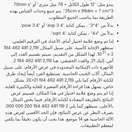
يبدو مثل: '12 طول الكابل + 76 ميل متري' أو '70mm x
35cm x 99dm = ? cm^3'. يتم جمع وحدات القياس بهذه
الطريقة بما يناسب الجمع المطلوب.
بدلاً من '4^3' ، يمكن كتابة '4 exp 3' أو '4 pow 3'.
بدلاً من '√4' ، يمكن كتابة 'sqrt 4'.
إذا تم وضع علامة اختيار أمام، الأعداد في الترقيم العلمي،
ستظهر الإجابة كأسية. على سبيل المثال, 2,119 481 462 194
21
2
×
10
. لهذا الشكل من التقديم، سيتم تقسيم العدد إلى
أس، إليك 21, والعدد الحقيقي، هنا 2,119 481 462 194 2.
للأجهزة ذات الإمكانية المحدودة في عرض الأرقام، على سبيل
المثال، آلات الجيب الحاسبة، يستطيع الفرد أيضاً إيجاد طرق
لكتابة الأرقام كما يلي 2,119 481 462 194 2E+21. بشكل
خاص، يسهل هذا قراءة الأرقام الصغيرة للغاية والكبيرة للغاية.
إذا لم يتم وضع علامة اختيار في هذا المكان، فسيتم عرض
النتائج بالطريقة المعتادة لكتابة الأرقام. فيما يخص المثال
بالأعلى، سيظهر كما يلي 2 119 481 462 194 200 000 000.
بصرف النظر عن عرض النتائج، فإن الحد الأقصى لعرض هذه
الآلة الحاسبة هو 14 موضع. هذا يجب أن يكون دقيقاً بما يكفي
لمعظم التطبيقات.