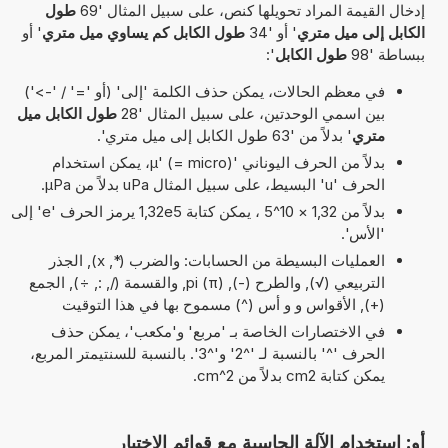
إدخال القيمة المراد تحويلها كنص، على سبيل المثال '69
طول
الكابل إلى ميل متري
' أو '34
طول الكابل كم يساوي ميل متري
' أو
ببساطة '98
طول الكابل
':
في معظم الحالات، يمكن حذف الكلمة 'إلى' (أو '=' / '->')
بين اسمي الوحدتين، على سبيل المثال '28
طول الكابل ميل
متري
' بدلاً من '63 طول الكابل إلى ميل متري'.
بدلاً من الحرف اليوناني 'µ' (= micro)، يمكن استخدام
الحرف 'u' البسيط، على سبيل المثال uPa بدلاً من µPa.
بدلاً من 1,32 × 10^5 ، يمكن كتابة 1,32e5 يرمز الحرف 'e' إلى
'الأس'.
العمليات البسيطة من الحسابات: والضرب (*, x), الجذر
التربيعي (√), والطرح (-), pi (π), والقسمة (/, :, ÷), الجمع
(+), الأقواس و و أس (^) مسموح بها في هذا التوقيت
في الاختصارات الخاصة بـ 'مربع' و'مكعب'، يمكن حذف
الحرف '^' بالنسبة لـ '^2' و'^3'. بالنسبة للسنتيمتر المربع،
يمكن كتابة cm2 بدلاً من cm^2.
أو: استخدام الآلة الحاسبة مع قوائم الاختيار