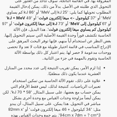
المعروفة بها. في القائمة الناتجة، سوف تتأكد من العثور على
التحويل الذي طلبته في الأصل. بدلاً من ذلك، يمكن إدخال القيمة
المطلوب تحويلها كما يلي: '25 kJ إلى MeV' أو '86 kJ كم يساوي
MeV' أو '37
كيلوجول -> ميغا إلكترون فولت
' أو '49
kJ = MeV
'
أو '61
كيلوجول إلى MeV
' أو '73
kJ إلى ميغا إلكترون فولت
' أو '97
كيلوجول كم يساوي ميغا إلكترون فولت
'. هذا البديل، فإن الآلة
الحاسبة تكتشف فوراً وحدة القيمة الأصلية التي سيتم التحويل إليها.
بغض النظر عن استخدام أياً منهم، فإنها توفر البحث المرهق على
الإدراج المناسب في قائمة اختيار طويلة مع فئات لا تعد ولا تحصى
ووحدات مدعومة لا حصر لها. يتم اعتبار كل ذلك بواسطة الآلة
الحاسبة وتقوم بالمهمة في جزء من الثانية..
إذا لزم الأمر، يمكن تقريب النتيجة إلى عدد محدد من المنازل
العشرية عندما يكون ذلك منطقيًا.
علاوة على ذلك، تقوم الآلة الحاسبة من تمكين استخدام
تعبيرات الرياضيات. كنتيجة لذلك، ليس فقط الأرقام التي
يمكن حساب مع بعضها، على سبيل المثال, '58 * 70 kJ'. لكن
يمكن أيضاً مزاوجة وحدات القياس مع وحدة أخرى بشكل
مباشر في التحويل. هذا يمكن، على سبيل المثال، أن يبدو
مثل: '34 كيلوجول + 46 ميغا إلكترون فولت' أو '82mm x
94cm x 7dm = ? cm^3'. يتم جمع وحدات القياس بهذه