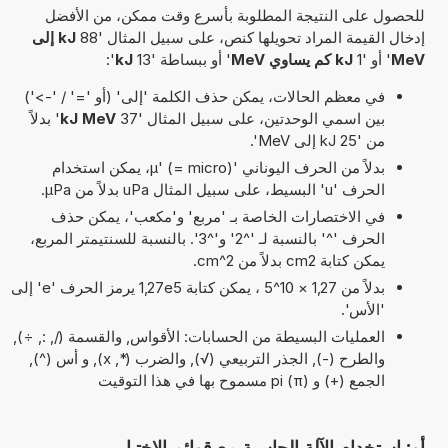
للحصول على النتيجة المطلوبة بأسرع وقت ممكن، من الأفضل
إدخال القيمة المراد تحويلها كنص، على سبيل المثال '88
kJ إلى
MeV
' أو '1
kJ كم يساوي MeV
' أو ببساطة '13
kJ
':
في معظم الحالات، يمكن حذف الكلمة 'إلى' (أو '=' / '->')
بين اسمي الوحدتين، على سبيل المثال '37
kJ MeV
' بدلاً
من '25 kJ إلى MeV'.
بدلاً من الحرف اليوناني 'µ' (= micro)، يمكن استخدام
الحرف 'u' البسيط، على سبيل المثال uPa بدلاً من µPa.
في الاختصارات الخاصة بـ 'مربع' و'مكعب'، يمكن حذف
الحرف '^' بالنسبة لـ '^2' و'^3'. بالنسبة للسنتيمتر المربع،
يمكن كتابة cm2 بدلاً من cm^2.
بدلاً من 1,27 × 10^5 ، يمكن كتابة 1,27e5 يرمز الحرف 'e' إلى
'الأس'.
العمليات البسيطة من الحسابات: الأقواس, والقسمة (/, :, ÷),
والطرح (-), الجذر التربيعي (√), والضرب (*, x), و أس (^),
الجمع (+) و pi (π) مسموح بها في هذا التوقيت
أو: استخدام الآلة الحاسبة مع قوائم الاختيار