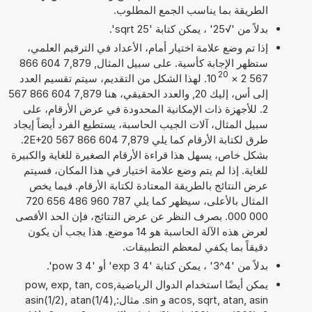
الطريقة بما يناسب الجمع المطلوب.
بدلاً من '√25' ، يمكن كتابة 'sqrt 25'.
إذا تم وضع علامة اختيار أمام، الأعداد في الترقيم العلمي،
ستظهر الإجابة كأسية. على سبيل المثال, 7,879 604 866
20
567 2
×
10
. لهذا الشكل من التقديم، سيتم تقسيم العدد
إلى أس، إليك 20, والعدد الحقيقي، هنا 7,879 604 866 567
2. للأجهزة ذات الإمكانية المحدودة في عرض الأرقام، على
سبيل المثال، آلات الجيب الحاسبة، يستطيع الفرد أيضاً إيجاد
طرق لكتابة الأرقام كما يلي 7,879 604 866 567 2E+20.
بشكل خاص، يسهل هذا قراءة الأرقام الصغيرة للغاية والكبيرة
للغاية. إذا لم يتم وضع علامة اختيار في هذا المكان، فسيتم
عرض النتائج بالطريقة المعتادة لكتابة الأرقام. فيما يخص
المثال بالأعلى، سيظهر كما يلي 787 960 486 656 720
000 000. بصرف النظر عن عرض النتائج، فإن الحد الأقصى
لعرض هذه الآلة الحاسبة هو 14 موضع. هذا يجب أن يكون
دقيقاً بما يكفي لمعظم التطبيقات.
بدلاً من '4^3' ، يمكن كتابة '4 exp 3' أو '4 pow 3'.
يمكن أيضًا استخدام الدوال الرياضيةpow, exp, tan, cos,
acos, sqrt, atan, asin و sin. مثال:asin(1/2), atan(1/4),