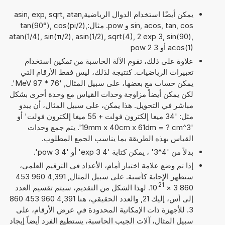
يمكن أيضًا استخدام الدوال الرياضيةasin, exp, sqrt, atan,
sin, acos, tan, cos و pow. مثال:tan(90°), cos(pi/2),
atan(1/4), sin(π/2), asin(1/2), sqrt(4), 2 exp 3, sin(90),
acos(1) أو 3 pow 2
علاوة على ذلك، تقوم الآلة الحاسبة من تمكين استخدام
تعبيرات الرياضيات. كنتيجة لذلك، ليس فقط الأرقام التي
يمكن حساب مع بعضها، على سبيل المثال, '76 * 97 MeV'.
لكن يمكن أيضاً مزاوجة وحدات القياس مع وحدة أخرى بشكل
مباشر في التحويل. هذا يمكن، على سبيل المثال، أن يبدو
مثل: '34 ميغا إلكترون فولت + 55 ميغا إلكترون فولت' أو
'19mm x 40cm x 61dm = ? cm^3'. يتم جمع وحدات
القياس بهذه الطريقة بما يناسب الجمع المطلوب.
بدلاً من '4^3' ، يمكن كتابة '4 exp 3' أو '4 pow 3'.
إذا تم وضع علامة اختيار أمام، الأعداد في الترقيم العلمي،
ستظهر الإجابة كأسية. على سبيل المثال, 4,391 960 453
21
860 3
×
10
. لهذا الشكل من التقديم، سيتم تقسيم العدد
إلى أس، إليك 21, والعدد الحقيقي، هنا 4,391 960 453 860
3. للأجهزة ذات الإمكانية المحدودة في عرض الأرقام، على
سبيل المثال، آلات الجيب الحاسبة، يستطيع الفرد أيضاً إيجاد