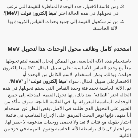
ومن قائمة الاختيار، حدد الوحدة المناظرة للقيمة التي ترغب
في تحويلها, في هذه الحالة اختر '
ميغا إلكترون فولت
[
MeV
]'.
من ثم ستُحول القيمة إلى جميع وحدات القياس المُزودة بها
الآلة الحاسبة.
استخدم كامل وظائف محول الوحدات هذا لتحويل MeV
باستخدام هذه الآلة الحاسبة، من الممكن إدخال القيمة ليتم تحويلها
معاً مع وحدة القياس الأساسية؛ على سبيل المثال, '151 ميغا إلكترون
فولت'. وبذلك، يمكن استخدام الاسم الكامل من الوحدة أو
الاختصارعلى سبيل المثال، سواء '
ميغا إلكترون فولت
' أو '
MeV
'.
ثم، الآلة الحاسبة تحدد فئة وحدة القياس التي سيتم تحويلها, في هذه
الحالة اختر 'الطاقة'. بعد ذلك، إنها تحول القيمة المدخلة إلى جميع
الوحدات المناسبة المعروفة بها. في القائمة الناتجة، سوف تتأكد من
العثور على التحويل الذي طلبته في الأصل. بغض النظر عن استخدام
أياً منهم، فإنها توفر البحث المرهق على الإدراج المناسب في قائمة
اختيار طويلة مع فئات لا تعد ولا تحصى ووحدات مدعومة لا حصر لها.
يتم اعتبار كل ذلك بواسطة الآلة الحاسبة وتقوم بالمهمة في جزء من
الثانية..