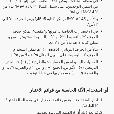
في معظم الحالات، يمكن حذف الكلمة 'إلى' (أو '=' / '->')
بين اسمي الوحدتين، على سبيل المثال '64 MeV aJ' بدلاً من
'43 MeV إلى aJ'.
بدلاً من 1,45 × 10^5 ، يمكن كتابة 1,45e5 يرمز الحرف 'e' إلى
'الأس'.
في الاختصارات الخاصة بـ 'مربع' و'مكعب'، يمكن حذف
الحرف '^' بالنسبة لـ '^2' و'^3'. بالنسبة للسنتيمتر المربع،
يمكن كتابة cm2 بدلاً من cm^2.
بدلاً من الحرف اليوناني 'µ' (= micro)، يمكن استخدام
الحرف 'u' البسيط، على سبيل المثال uPa بدلاً من µPa.
العمليات البسيطة من الحسابات: والطرح (-), pi (π), الجذر
التربيعي (√), الأقواس, الجمع (+), و أس (^), والضرب (*, x) و
والقسمة (/, :, ÷) مسموح بها في هذا التوقيت
أو: استخدام الآلة الحاسبة مع قوائم الاختيار
اختر الفئة المناسبة من قائمة الاختيار, في هذه الحالة اختر '
الطاقة
'.
ثم بعد ذلك أَدْرَجَ القيمة التي تود تحويلها.