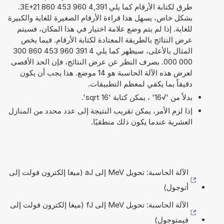
طرق لكتابة الأرقام كما يلي 4,391 960 453 860 3E+21.
بشكل خاص، يسهل هذا قراءة الأرقام الصغيرة للغاية والكبيرة
للغاية. إذا لم يتم وضع علامة اختيار في هذا المكان، فسيتم
عرض النتائج بالطريقة المعتادة لكتابة الأرقام. فيما يخص
المثال بالأعلى، سيظهر كما يلي 4 391 960 453 860 300
000 000. بصرف النظر عن عرض النتائج، فإن الحد الأقصى
لعرض هذه الآلة الحاسبة هو 14 موضع. هذا يجب أن يكون
دقيقاً بما يكفي لمعظم التطبيقات.
بدلاً من '√16' ، يمكن كتابة 'sqrt 16'.
إذا لزم الأمر، يمكن تقريب النتيجة إلى عدد محدد من المنازل
العشرية عندما يكون ذلك منطقيًا.
الآلة الحاسبة: تحويل MeV إلى aJ (ميغا إلكترون فولت إلى
أتوجول)
الآلة الحاسبة: تحويل MeV إلى fJ (ميغا إلكترون فولت إلى
فيمتوجول)