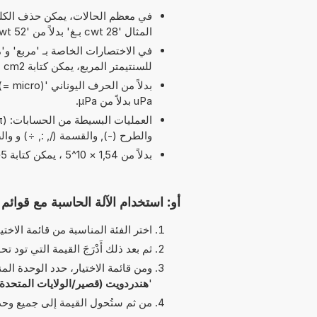
في معظم الحالات، يمكن حذف الكلمة
المثال '28 cwt بـغ' بدلاً من '52 cwt إلى بـغ'.
للسنتيمتر المربع، يمكن كتابة cm2 بدلاً من cm^2.
uPa بدلاً من µPa.
والطرح (-), والقسمة (/, :, ÷) و والضرب (*, x) مسموح بها 
بدلاً من 1,54 × 10^5 ، يمكن كتابة 1,54e5 يرمز الحرف 'e' إلى 'الأس'.
أو: استخدام الآلة الحاسبة مع قوائم ا
اختر الفئة المناسبة من قائمة الاختيا
ثم بعد ذلك أَدْرَجَ القيمة التي تود تحو
ومن قائمة الاختيار، حدد الوحدة الم
'
هندردويت (قصير/الولايات المتحدة)
من ثم ستُحول القيمة إلى جميع وحدات