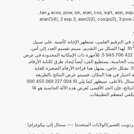
.
يمكن أيضًا استخدام الدوال الرياضيةacos, pow, sin, atan, cos, sqrt, asin, exp و tan.
atan(1/4), 2 exp 3, asin(1/2), cos(pi/2), 3 pow 2,),
داد في الترقيم العلمي، ستظهر الإجابة كأسية. على سبيل
10
. لهذا الشكل من التقديم، سيتم تقسيم العدد إلى أس،
إليك 22, والعدد الحقيقي، هنا 1,000 422 706 945 5. للأجهزة ذات الإمكانية المحدودة في عرض
يب الحاسبة، يستطيع الفرد أيضاً إيجاد طرق لكتابة الأرقام
كما يلي 1,000 422 706 945 5E+22. بشكل خاص، يسهل هذا قراءة الأرقام الصغيرة للغاية
امة اختيار في هذا المكان، فسيتم عرض النتائج بالطريقة
المعتادة لكتابة الأرقام. فيما يخص المثال بالأعلى، سيظهر كما يلي 10 004 227 069 455 000
000 000. بصرف النظر عن عرض النتائج، فإن الحد الأقصى لعرض هذه الآلة الحاسبة هو 14
 يكفي لمعظم التطبيقات.