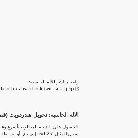
رابط مباشر للآلة الحاسبة:
t.info/tahwil+hindrdwit+sntal.php
الآلة الحاسبة: تحويل هندردويت (قصير/ا
للحصول على النتيجة المطلوبة بأسرع وقت
سبيل المثال '25 cwt إلى بـغ' أو ببساطة '76