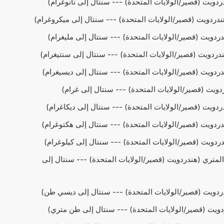
حويل cwt إلى الرطل المتري (هندردويت (قصير/الولايات المتحدة) --- سنتال إلى