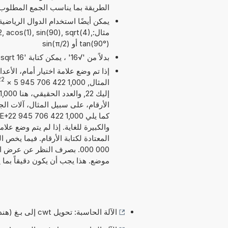
الطريقة بما يناسب الجمع المطلوب
مثال: acos(1), sin(90), sqrt(4
tan(90°) أو sin(π/2)
بدلاً من '√16' ، يمكن كتابة 'sqrt 16'.
إذا تم وضع علامة اختيار أمام، الأع
22
المثال, 1,000 422 706 945 5
×
الأرقام، على سبيل المثال، آلات الج
والكبيرة للغاية. إذا لم يتم وضع عل
موضع. هذا يجب أن يكون دقيقاً بما
الآلة الحاسبة: تحويل cwt إلى بـغ (هندردويت (قصير/الولايات المتحدة) --- سنتال إلى بيكوغرام)