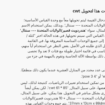
ذا لتحويل cwt
خال القيمة ليتم تحويلها معاً مع وحدة القياس الأساسية؛
 هندردويت قصير/الولايات المتحدة --- سنتال'. وبذلك، يمكن استخدام الاسم
مثال، سواء '
هندردويت قصير/الولايات المتحدة --- سنتال
'
 القياس التي سيتم تحويلها, في هذه الحالة اختر 'كتلة /
 إلى جميع الوحدات المناسبة المعروفة بها. في القائمة
ل الذي طلبته في الأصل. بغض النظر عن استخدام أياً منهم،
ناسب في قائمة اختيار طويلة مع فئات لا تعد ولا تحصى
 ذلك بواسطة الآلة الحاسبة وتقوم بالمهمة في جزء من
إلى عدد محدد من المنازل العشرية عندما يكون ذلك منطقيًا.
 من تمكين استخدام تعبيرات الرياضيات. كنتيجة لذلك، ليس
فقط الأرقام التي يمكن حساب مع بعضها، على سبيل المثال, '85 * 61 cwt'. لكن يمكن أيضاً
ى بشكل مباشر في التحويل. هذا يمكن، على سبيل المثال،
أن يبدو مثل: '34 هندردويت قصير/الولايات المتحدة --- سنتال + 10 هندردويت قصير/الولايات
المتحدة --- سنتال' أو '37mm x 13cm x 88dm = ? cm^3'. يتم جمع وحدات القياس بهذه