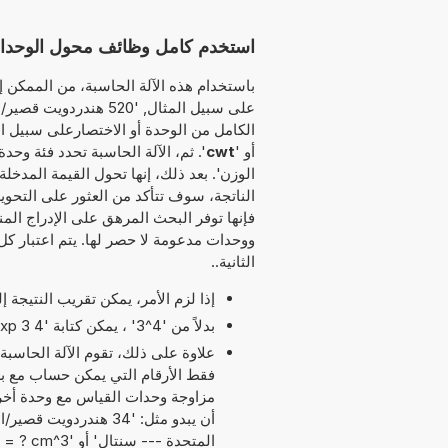
استخدم كامل وظائف محول الوحدات ه
باستخدام هذه الآلة الحاسبة، من الممكن إد
على سبيل المثال, '520
الكامل من الوحدة أو الاختصارعلى سبيل ال
أو '
cwt
'. ثم، الآلة الحاسبة تحدد فئة وحدة
الوزن'. بعد ذلك، إنها تحول القيمة المدخلة
الناتجة، سوف تتأكد من العثور على التحوي
فإنها توفر البحث المرهق على الإدراج الم
ووحدات مدعومة لا حصر لها. يتم اعتبار كل
الثانية..
إذا لزم الأمر، يمكن تقريب النتيجة 
بدلاً من '4^3' ، يمكن كتابة '4 exp 3' أو '4 pow 3'.
علاوة على ذلك، تقوم الآلة الحاسبة
مزاوجة وحدات القياس مع وحدة أخر