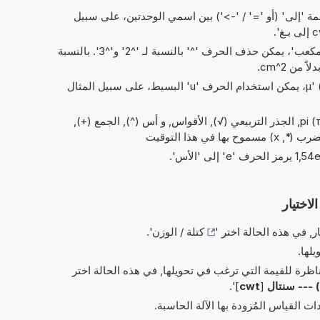
 'إلى' (أو '=' / '->') بين اسمي الوحدتين، على سبيل
في الاختصارات الخاصة بـ 'مربع' و'مكعب'، يمكن حذف الحرف '^' بالنسبة لـ '^2' و'^3'. بالنسبة
بدلاً من الحرف اليوناني 'µ' (= micro)، يمكن استخدام الحرف 'u' البسيط، على سبيل المثال
العمليات البسيطة من الحسابات: pi (π), الجذر التربيعي (√), الأقواس, و أس (^), الجمع (+),
في هذا التوقيت
لاختيار
ر, في هذه الحالة اختر '
كتلة / الوزن
'.
يلها.
ناظرة للقيمة التي ترغب في تحويلها, في هذه الحالة اختر
 --- سنتال
[
cwt
]'.
 القياس المُزودة بها الآلة الحاسبة.