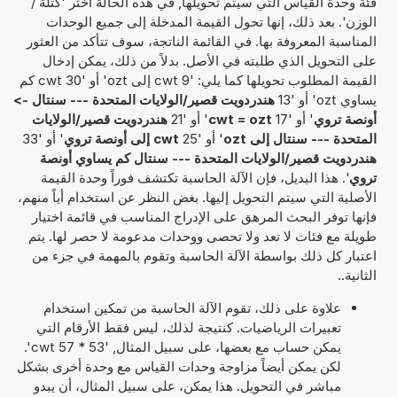
فئة وحدة القياس التي سيتم تحويلها, في هذه الحالة اختر 'كتلة /
الوزن'. بعد ذلك، إنها تحول القيمة المدخلة إلى جميع الوحدات
المناسبة المعروفة بها. في القائمة الناتجة، سوف تتأكد من العثور
على التحويل الذي طلبته في الأصل. بدلاً من ذلك، يمكن إدخال
القيمة المطلوب تحويلها كما يلي: '9 cwt إلى ozt' أو '30 cwt كم
يساوي ozt' أو '13
هندردويت قصير/الولايات المتحدة --- سنتال ->
أونصة تروي
' أو '17
cwt = ozt
' أو '21
هندردويت قصير/الولايات
المتحدة --- سنتال إلى ozt
' أو '25
cwt إلى أونصة تروي
' أو '33
هندردويت قصير/الولايات المتحدة --- سنتال كم يساوي أونصة
تروي
'. هذا البديل، فإن الآلة الحاسبة تكتشف فوراً وحدة القيمة
الأصلية التي سيتم التحويل إليها. بغض النظر عن استخدام أياً منهم،
فإنها توفر البحث المرهق على الإدراج المناسب في قائمة اختيار
طويلة مع فئات لا تعد ولا تحصى ووحدات مدعومة لا حصر لها. يتم
اعتبار كل ذلك بواسطة الآلة الحاسبة وتقوم بالمهمة في جزء من
الثانية..
علاوة على ذلك، تقوم الآلة الحاسبة من تمكين استخدام
تعبيرات الرياضيات. كنتيجة لذلك، ليس فقط الأرقام التي
يمكن حساب مع بعضها، على سبيل المثال, '53 * 57 cwt'.
لكن يمكن أيضاً مزاوجة وحدات القياس مع وحدة أخرى بشكل
مباشر في التحويل. هذا يمكن، على سبيل المثال، أن يبدو