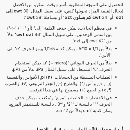
للحصول على النتيجة المطلوبة بأسرع وقت ممكن، من الأفضل
إدخال القيمة المراد تحويلها كنص، على سبيل المثال '30
cwt إلى
ozt
' أو '34
cwt كم يساوي ozt
' أو ببساطة '38
cwt
':
في معظم الحالات، يمكن حذف الكلمة 'إلى' (أو '=' / '->')
بين اسمي الوحدتين، على سبيل المثال '46
cwt ozt
' بدلاً
من '42 cwt إلى ozt'.
بدلاً من 1,11 × 10^5 ، يمكن كتابة 1,11e5 يرمز الحرف 'e' إلى
'الأس'.
بدلاً من الحرف اليوناني 'µ' (= micro)، يمكن استخدام
الحرف 'u' البسيط، على سبيل المثال uPa بدلاً من µPa.
العمليات البسيطة من الحسابات: pi (π), الأقواس, والقسمة
(/, :, ÷), و أس (^), والطرح (-), الجذر التربيعي (√), والضرب
(*, x) و الجمع (+) مسموح بها في هذا التوقيت
في الاختصارات الخاصة بـ 'مربع' و'مكعب'، يمكن حذف
الحرف '^' بالنسبة لـ '^2' و'^3'. بالنسبة للسنتيمتر المربع،
يمكن كتابة cm2 بدلاً من cm^2.
أو: استخدام الآلة الحاسبة مع قوائم الاختيار