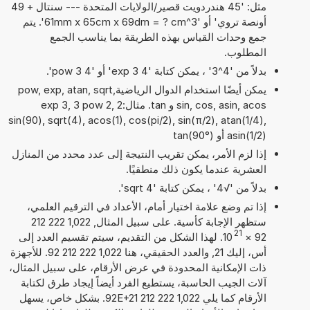
مثل: '45 هندردويت قصير/الولايات المتحدة --- سنتال + 49
أونصة تروي' أو '61mm x 65cm x 69dm = ? cm^3'. يتم
جمع وحدات القياس بهذه الطريقة بما يناسب الجمع
المطلوب.
بدلاً من '4^3' ، يمكن كتابة '4 exp 3' أو '4 pow 3'.
يمكن أيضًا استخدام الدوال الرياضيةpow, exp, atan, sqrt,
sin, cos, asin, acos و tan. مثال:2 exp 3, 3 pow 2,
sin(90), sqrt(4), acos(1), cos(pi/2), sin(π/2), atan(1/4),
asin(1/2) أو tan(90°)
إذا لزم الأمر، يمكن تقريب النتيجة إلى عدد محدد من المنازل
العشرية عندما يكون ذلك منطقيًا.
بدلاً من '√4' ، يمكن كتابة 'sqrt 4'.
إذا تم وضع علامة اختيار أمام، الأعداد في الترقيم العلمي،
ستظهر الإجابة كأسية. على سبيل المثال, 1,022 222 212
21
92
×
10
. لهذا الشكل من التقديم، سيتم تقسيم العدد إلى
أس، إليك 21, والعدد الحقيقي، هنا 1,022 222 212 92. للأجهزة
ذات الإمكانية المحدودة في عرض الأرقام، على سبيل المثال،
آلات الجيب الحاسبة، يستطيع الفرد أيضاً إيجاد طرق لكتابة
الأرقام كما يلي 1,022 222 212 92E+21. بشكل خاص، يسهل