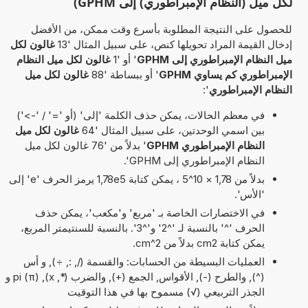
لكل ميل (النظام الإمبراطوري) إلى GPHM)
للحصول على النتيجة المطلوبة بأسرع وقت ممكن، من الأفضل
إدخال القيمة المراد تحويلها كنص، على سبيل المثال '13
غالون لكل
ميل النظام الإمبراطوري إلى GPHM
' أو '1
غالون لكل ميل النظام
الإمبراطوري كم يساوي GPHM
' أو ببساطة '88
غالون لكل ميل
النظام الإمبراطوري
':
في معظم الحالات، يمكن حذف الكلمة 'إلى' (أو '=' / '->')
بين اسمي الوحدتين، على سبيل المثال '64
غالون لكل ميل
النظام الإمبراطوري GPHM
' بدلاً من '76 غالون لكل ميل
النظام الإمبراطوري إلى GPHM'.
بدلاً من 1,78 × 10^5 ، يمكن كتابة 1,78e5 يرمز الحرف 'e' إلى
'الأس'.
في الاختصارات الخاصة بـ 'مربع' و'مكعب'، يمكن حذف
الحرف '^' بالنسبة لـ '^2' و'^3'. بالنسبة للسنتيمتر المربع،
يمكن كتابة cm2 بدلاً من cm^2.
العمليات البسيطة من الحسابات: والقسمة (/, :, ÷), و أس
(^), والطرح (-), الأقواس, الجمع (+), والضرب (*, x), pi (π) و
الجذر التربيعي (√) مسموح بها في هذا التوقيت