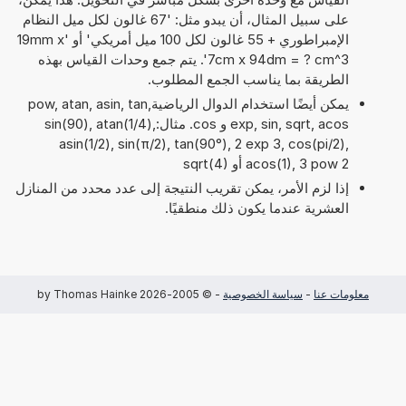
على سبيل المثال، أن يبدو مثل: '67 غالون لكل ميل النظام
الإمبراطوري + 55 غالون لكل 100 ميل أمريكي' أو '19mm x
7cm x 94dm = ? cm^3'. يتم جمع وحدات القياس بهذه
الطريقة بما يناسب الجمع المطلوب.
يمكن أيضًا استخدام الدوال الرياضيةpow, atan, asin, tan,
exp, sin, sqrt, acos و cos. مثال:sin(90), atan(1/4),
asin(1/2), sin(π/2), tan(90°), 2 exp 3, cos(pi/2),
acos(1), 3 pow 2 أو sqrt(4)
إذا لزم الأمر، يمكن تقريب النتيجة إلى عدد محدد من المنازل
العشرية عندما يكون ذلك منطقيًا.
معلومات عنا
-
سياسة الخصوصية
- © 2005-2026 by Thomas Hainke