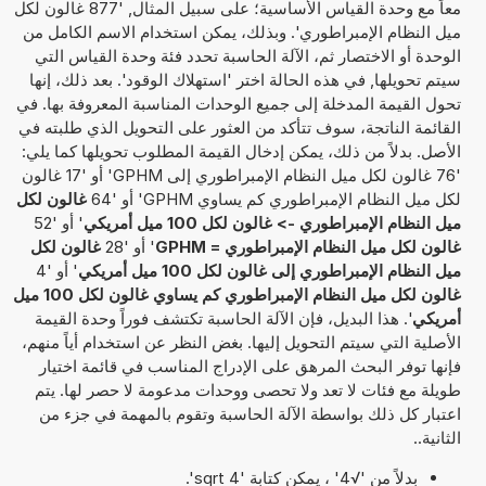
معاً مع وحدة القياس الأساسية؛ على سبيل المثال, '877 غالون لكل
ميل النظام الإمبراطوري'. وبذلك، يمكن استخدام الاسم الكامل من
الوحدة أو الاختصار ثم، الآلة الحاسبة تحدد فئة وحدة القياس التي
سيتم تحويلها, في هذه الحالة اختر 'استهلاك الوقود'. بعد ذلك، إنها
تحول القيمة المدخلة إلى جميع الوحدات المناسبة المعروفة بها. في
القائمة الناتجة، سوف تتأكد من العثور على التحويل الذي طلبته في
الأصل. بدلاً من ذلك، يمكن إدخال القيمة المطلوب تحويلها كما يلي:
'76 غالون لكل ميل النظام الإمبراطوري إلى GPHM' أو '17 غالون
لكل ميل النظام الإمبراطوري كم يساوي GPHM' أو '64
غالون لكل
ميل النظام الإمبراطوري -> غالون لكل 100 ميل أمريكي
' أو '52
غالون لكل ميل النظام الإمبراطوري = GPHM
' أو '28
غالون لكل
ميل النظام الإمبراطوري إلى غالون لكل 100 ميل أمريكي
' أو '4
غالون لكل ميل النظام الإمبراطوري كم يساوي غالون لكل 100 ميل
أمريكي
'. هذا البديل، فإن الآلة الحاسبة تكتشف فوراً وحدة القيمة
الأصلية التي سيتم التحويل إليها. بغض النظر عن استخدام أياً منهم،
فإنها توفر البحث المرهق على الإدراج المناسب في قائمة اختيار
طويلة مع فئات لا تعد ولا تحصى ووحدات مدعومة لا حصر لها. يتم
اعتبار كل ذلك بواسطة الآلة الحاسبة وتقوم بالمهمة في جزء من
الثانية..
بدلاً من '√4' ، يمكن كتابة 'sqrt 4'.