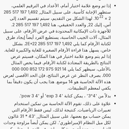
إذا تم وضع علامة اختيار أمام، الأعداد في الترقيم العلمي،
ستظهر الإجابة كأسية. على سبيل المثال, 1,492 197 517 285
22
2
×
10
. لهذا الشكل من التقديم، سيتم تقسيم العدد إلى
أس، إليك 22, والعدد الحقيقي، هنا 1,492 197 517 285 2.
للأجهزة ذات الإمكانية المحدودة في عرض الأرقام، على سبيل
المثال، آلات الجيب الحاسبة، يستطيع الفرد أيضاً إيجاد طرق
لكتابة الأرقام كما يلي 1,492 197 517 285 2E+22. بشكل
خاص، يسهل هذا قراءة الأرقام الصغيرة للغاية والكبيرة للغاية.
إذا لم يتم وضع علامة اختيار في هذا المكان، فسيتم عرض
النتائج بالطريقة المعتادة لكتابة الأرقام. فيما يخص المثال
بالأعلى، سيظهر كما يلي 14 921 975 172 852 000 000
000. بصرف النظر عن عرض النتائج، فإن الحد الأقصى لعرض
هذه الآلة الحاسبة هو 14 موضع. هذا يجب أن يكون دقيقاً بما
يكفي لمعظم التطبيقات.
بدلاً من '4^3' ، يمكن كتابة '4 exp 3' أو '4 pow 3'.
علاوة على ذلك، تقوم الآلة الحاسبة من تمكين استخدام
تعبيرات الرياضيات. كنتيجة لذلك، ليس فقط الأرقام التي
يمكن حساب مع بعضها، على سبيل المثال, '43 * 31 غالون
لكل ميل النظام الإمبراطوري'. لكن يمكن أيضاً مزاوجة وحدات
القياس مع وحدة أخرى بشكل مباشر في التحويل. هذا يمكن،