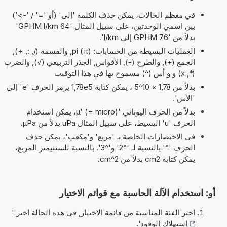
في معظم الحالات، يمكن حذف الكلمة 'إلى' (أو '=' / '->')
بين اسمي الوحدتين، على سبيل المثال '64 GPHM l/km'
بدلاً من '76 GPHM إلى l/km'.
العمليات البسيطة من الحسابات: pi (π), والقسمة (/, :, ÷),
الجمع (+), والطرح (-), الأقواس, الجذر التربيعي (√), والضرب
(*, x) و و أس (^) مسموح بها في هذا التوقيت
بدلاً من 1,78 × 10^5 ، يمكن كتابة 1,78e5 يرمز الحرف 'e' إلى
'الأس'.
بدلاً من الحرف اليوناني 'µ' (= micro)، يمكن استخدام
الحرف 'u' البسيط، على سبيل المثال uPa بدلاً من µPa.
في الاختصارات الخاصة بـ 'مربع' و'مكعب'، يمكن حذف
الحرف '^' بالنسبة لـ '^2' و'^3'. بالنسبة للسنتيمتر المربع،
يمكن كتابة cm2 بدلاً من cm^2.
أو: استخدام الآلة الحاسبة مع قوائم الاختيار
اختر الفئة المناسبة من قائمة الاختيار, في هذه الحالة اختر '
استهلاك الوقود
'.