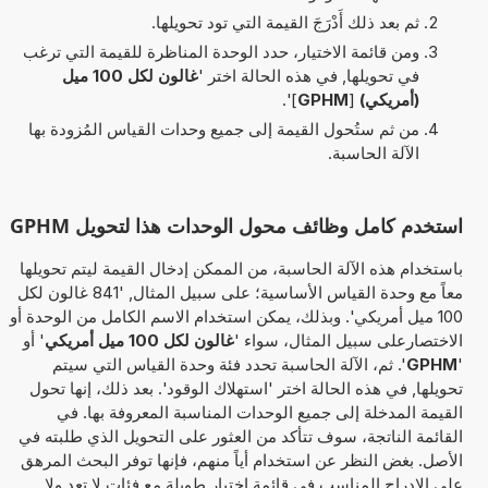
ثم بعد ذلك أَدْرَجَ القيمة التي تود تحويلها.
ومن قائمة الاختيار، حدد الوحدة المناظرة للقيمة التي ترغب
في تحويلها, في هذه الحالة اختر '
غالون لكل 100 ميل
(أمريكي)
[
GPHM
]'.
من ثم ستُحول القيمة إلى جميع وحدات القياس المُزودة بها
الآلة الحاسبة.
استخدم كامل وظائف محول الوحدات هذا لتحويل GPHM
باستخدام هذه الآلة الحاسبة، من الممكن إدخال القيمة ليتم تحويلها
معاً مع وحدة القياس الأساسية؛ على سبيل المثال, '841 غالون لكل
100 ميل أمريكي'. وبذلك، يمكن استخدام الاسم الكامل من الوحدة أو
الاختصارعلى سبيل المثال، سواء '
غالون لكل 100 ميل أمريكي
' أو
'
GPHM
'. ثم، الآلة الحاسبة تحدد فئة وحدة القياس التي سيتم
تحويلها, في هذه الحالة اختر 'استهلاك الوقود'. بعد ذلك، إنها تحول
القيمة المدخلة إلى جميع الوحدات المناسبة المعروفة بها. في
القائمة الناتجة، سوف تتأكد من العثور على التحويل الذي طلبته في
الأصل. بغض النظر عن استخدام أياً منهم، فإنها توفر البحث المرهق
على الإدراج المناسب في قائمة اختيار طويلة مع فئات لا تعد ولا