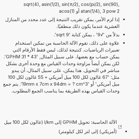
sqrt(4), asin(1/2), sin(π/2), cos(pi/2), sin(90),
atan(1/4), 3 pow 2 أو acos(1)
إذا لزم الأمر، يمكن تقريب النتيجة إلى عدد محدد من المنازل
العشرية عندما يكون ذلك منطقيًا.
بدلاً من '√9' ، يمكن كتابة 'sqrt 9'.
علاوة على ذلك، تقوم الآلة الحاسبة من تمكين استخدام
تعبيرات الرياضيات. كنتيجة لذلك، ليس فقط الأرقام التي
يمكن حساب مع بعضها، على سبيل المثال, '43 * 31 GPHM'.
لكن يمكن أيضاً مزاوجة وحدات القياس مع وحدة أخرى بشكل
مباشر في التحويل. هذا يمكن، على سبيل المثال، أن يبدو
مثل: '67 غالون لكل 100 ميل أمريكي + 55 غالون لكل 100
ميل أمريكي' أو '19mm x 7cm x 94dm = ? cm^3'. يتم جمع
وحدات القياس بهذه الطريقة بما يناسب الجمع المطلوب.
الآلة الحاسبة: تحويل GPHM إلى l/km (غالون لكل 100 ميل
(أمريكي) إلى لتر لكل كيلومتر)