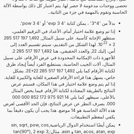
تحصى ووحدات مدعومة لا حصر لها. يتم اعتبار كل ذلك بواسطة الآلة
الحاسبة وتقوم بالمهمة في جزء من الثانية..
بدلاً من '4^3' ، يمكن كتابة '4 exp 3' أو '4 pow 3'.
إذا تم وضع علامة اختيار أمام، الأعداد في الترقيم العلمي،
ستظهر الإجابة كأسية. على سبيل المثال, 1,492 197 517 285
22
2
×
10
. لهذا الشكل من التقديم، سيتم تقسيم العدد إلى
أس، إليك 22, والعدد الحقيقي، هنا 1,492 197 517 285 2.
للأجهزة ذات الإمكانية المحدودة في عرض الأرقام، على سبيل
المثال، آلات الجيب الحاسبة، يستطيع الفرد أيضاً إيجاد طرق
لكتابة الأرقام كما يلي 1,492 197 517 285 2E+22. بشكل
خاص، يسهل هذا قراءة الأرقام الصغيرة للغاية والكبيرة للغاية.
إذا لم يتم وضع علامة اختيار في هذا المكان، فسيتم عرض
النتائج بالطريقة المعتادة لكتابة الأرقام. فيما يخص المثال
بالأعلى، سيظهر كما يلي 14 921 975 172 852 000 000
000. بصرف النظر عن عرض النتائج، فإن الحد الأقصى لعرض
هذه الآلة الحاسبة هو 14 موضع. هذا يجب أن يكون دقيقاً بما
يكفي لمعظم التطبيقات.
يمكن أيضًا استخدام الدوال الرياضيةsin, sqrt, pow, cos,
tan, acos, atan, exp و asin. مثال:tan(90°), 2 exp 3,