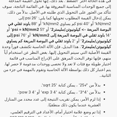
في هذه الحالة اختر 'الضغط'. بعد ذلك، إنها تحول القيمة المدخلة
إلى جميع الوحدات المناسبة المعروفة بها. في القائمة الناتجة، سوف
تتأكد من العثور على التحويل الذي طلبته في الأصل. بدلاً من ذلك،
يمكن إدخال القيمة المطلوب تحويلها كما يلي: '26 psi إلى
kN/mm2' أو '40 psi كم يساوي kN/mm2' أو '88
باوند ثقلي في
البوصة المربعة -> كيلونيوتن/مليمتر2
' أو '51
psi = kN/mm2
' أو
'14
باوند ثقلي في البوصة المربعة إلى kN/mm2
' أو '76
psi إلى
كيلونيوتن/مليمتر2
' أو '2
باوند ثقلي في البوصة المربعة كم يساوي
كيلونيوتن/مليمتر2
'. هذا البديل، فإن الآلة الحاسبة تكتشف فوراً وحدة
القيمة الأصلية التي سيتم التحويل إليها. بغض النظر عن استخدام أياً
منهم، فإنها توفر البحث المرهق على الإدراج المناسب في قائمة
اختيار طويلة مع فئات لا تعد ولا تحصى ووحدات مدعومة لا حصر لها.
يتم اعتبار كل ذلك بواسطة الآلة الحاسبة وتقوم بالمهمة في جزء من
الثانية..
بدلاً من '√25' ، يمكن كتابة 'sqrt 25'.
بدلاً من '4^3' ، يمكن كتابة '4 exp 3' أو '4 pow 3'.
إذا لزم الأمر، يمكن تقريب النتيجة إلى عدد محدد من المنازل
العشرية عندما يكون ذلك منطقيًا.
إذا تم وضع علامة اختيار أمام، الأعداد في الترقيم العلمي،