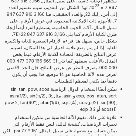
ستظهر الإجابة كأسية. على سبيل المثال, 3,166 916 637
22
847 7
×
10
. لهذا الشكل من التقديم، سيتم تقسيم العدد
إلى أس، إليك 22, والعدد الحقيقي، هنا 3,166 916 637 847
7. للأجهزة ذات الإمكانية المحدودة في عرض الأرقام، على
سبيل المثال، آلات الجيب الحاسبة، يستطيع الفرد أيضاً إيجاد
طرق لكتابة الأرقام كما يلي 3,166 916 637 847 7E+22.
بشكل خاص، يسهل هذا قراءة الأرقام الصغيرة للغاية والكبيرة
للغاية. إذا لم يتم وضع علامة اختيار في هذا المكان، فسيتم
عرض النتائج بالطريقة المعتادة لكتابة الأرقام. فيما يخص
المثال بالأعلى، سيظهر كما يلي 31 669 166 378 477 000
000 000. بصرف النظر عن عرض النتائج، فإن الحد الأقصى
لعرض هذه الآلة الحاسبة هو 14 موضع. هذا يجب أن يكون
دقيقاً بما يكفي لمعظم التطبيقات.
يمكن أيضًا استخدام الدوال الرياضيةsin, tan, pow, acos,
exp, cos, atan, sqrt و asin. مثال:asin(1/2), sin(π/2), 3
pow 2, tan(90°), atan(1/4), sqrt(4), cos(pi/2), sin(90),
acos(1) أو 2 exp 3
علاوة على ذلك، تقوم الآلة الحاسبة من تمكين استخدام
تعبيرات الرياضيات. كنتيجة لذلك، ليس فقط الأرقام التي
يمكن حساب مع بعضها، على سبيل المثال, '15 * 77 psi'. لكن