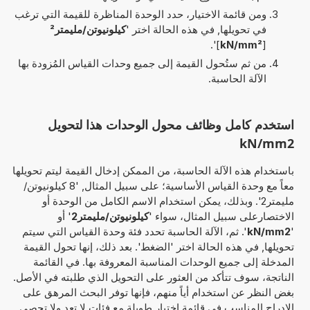
ومن قائمة الاختيار، حدد الوحدة المناظرة للقيمة التي ترغب
في تحويلها, في هذه الحالة اختر '
كيلونيوتن/مليمتر²
]'.
kN/mm²
[
من ثم ستُحول القيمة إلى جميع وحدات القياس المُزودة بها
الآلة الحاسبة.
استخدم كامل وظائف محول الوحدات هذا لتحويل
kN/mm2
باستخدام هذه الآلة الحاسبة، من الممكن إدخال القيمة ليتم تحويلها
معاً مع وحدة القياس الأساسية؛ على سبيل المثال, '8 كيلونيوتن/
مليمتر2'. وبذلك، يمكن استخدام الاسم الكامل من الوحدة أو
الاختصارعلى سبيل المثال، سواء '
كيلونيوتن/مليمتر2
' أو
'
kN/mm2
'. ثم، الآلة الحاسبة تحدد فئة وحدة القياس التي سيتم
تحويلها, في هذه الحالة اختر 'الضغط'. بعد ذلك، إنها تحول القيمة
المدخلة إلى جميع الوحدات المناسبة المعروفة بها. في القائمة
الناتجة، سوف تتأكد من العثور على التحويل الذي طلبته في الأصل.
بغض النظر عن استخدام أياً منهم، فإنها توفر البحث المرهق على
الإدراج المناسب في قائمة اختيار طويلة مع فئات لا تعد ولا تحصى