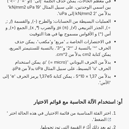
في معظم الحالات، يمكن حذف الكلمة 'إلى' (أو '=' / '->')
بين اسمي الوحدتين، على سبيل المثال '19 kN/mm2 uPa'
بدلاً من '2 kN/mm2 إلى uPa'.
العمليات البسيطة من الحسابات: والطرح (-), والقسمة (/, :,
÷), الجذر التربيعي (√), pi (π), والضرب (*, x), الجمع (+), و
أس (^) و الأقواس مسموح بها في هذا التوقيت
في الاختصارات الخاصة بـ 'مربع' و'مكعب'، يمكن حذف
الحرف '^' بالنسبة لـ '^2' و'^3'. بالنسبة للسنتيمتر المربع،
يمكن كتابة cm2 بدلاً من cm^2.
بدلاً من الحرف اليوناني 'µ' (= micro)، يمكن استخدام
الحرف 'u' البسيط، على سبيل المثال uPa بدلاً من µPa.
بدلاً من 1,37 × 10^5 ، يمكن كتابة 1,37e5 يرمز الحرف 'e' إلى
'الأس'.
أو: استخدام الآلة الحاسبة مع قوائم الاختيار
اختر الفئة المناسبة من قائمة الاختيار, في هذه الحالة اختر '
الضغط
'.
ثم بعد ذلك أَدْرَجَ القيمة التي تود تحويلها.