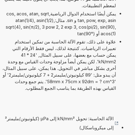
لمعظم التطبيقات.
يمكن أيضًا استخدام الدوال الرياضيةcos, acos, atan, sqrt,
tan, pow, exp, asin و sin. مثال:atan(1/4), asin(1/2),
sqrt(4), sin(π/2), 3 pow 2, 2 exp 3, cos(pi/2), sin(90),
acos(1) أو tan(90°)
علاوة على ذلك، تقوم الآلة الحاسبة من تمكين استخدام
تعبيرات الرياضيات. كنتيجة لذلك، ليس فقط الأرقام التي
يمكن حساب مع بعضها، على سبيل المثال, '24 * 41
kN/mm2'. لكن يمكن أيضاً مزاوجة وحدات القياس مع وحدة
أخرى بشكل مباشر في التحويل. هذا يمكن، على سبيل المثال،
أن يبدو مثل: '89 كيلونيوتن/مليمتر2 + 7 كيلونيوتن/مليمتر2' أو
'58mm x 75cm x 92dm = ? cm^3'. يتم جمع وحدات
القياس بهذه الطريقة بما يناسب الجمع المطلوب.
الآلة الحاسبة: تحويل kN/mm² إلى µPa (كيلونيوتن/مليمتر²
إلى ميكروباسكال)