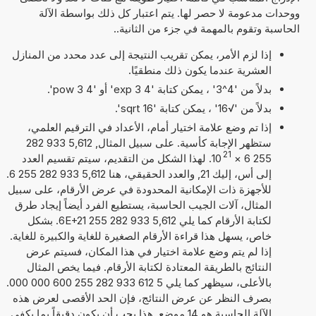
ووحدات مدعومة لا حصر لها. يتم اعتبار كل ذلك بواسطة الآلة
الحاسبة وتقوم بالمهمة في جزء من الثانية..
إذا لزم الأمر، يمكن تقريب النتيجة إلى عدد محدد من المنازل
العشرية عندما يكون ذلك منطقيًا.
بدلاً من '4^3' ، يمكن كتابة '4 exp 3' أو '4 pow 3'.
بدلاً من '√16' ، يمكن كتابة 'sqrt 16'.
إذا تم وضع علامة اختيار أمام، الأعداد في الترقيم العلمي،
ستظهر الإجابة كأسية. على سبيل المثال, 5,612 933 282
21
255 6
×
10
. لهذا الشكل من التقديم، سيتم تقسيم العدد
إلى أس، إليك 21, والعدد الحقيقي، هنا 5,612 933 282 255 6.
للأجهزة ذات الإمكانية المحدودة في عرض الأرقام، على سبيل
المثال، آلات الجيب الحاسبة، يستطيع الفرد أيضاً إيجاد طرق
لكتابة الأرقام كما يلي 5,612 933 282 255 6E+21. بشكل
خاص، يسهل هذا قراءة الأرقام الصغيرة للغاية والكبيرة للغاية.
إذا لم يتم وضع علامة اختيار في هذا المكان، فسيتم عرض
النتائج بالطريقة المعتادة لكتابة الأرقام. فيما يخص المثال
بالأعلى، سيظهر كما يلي 5 612 933 282 255 600 000 000.
بصرف النظر عن عرض النتائج، فإن الحد الأقصى لعرض هذه
الآلة الحاسبة هو 14 موضع. هذا يجب أن يكون دقيقاً بما يكفي