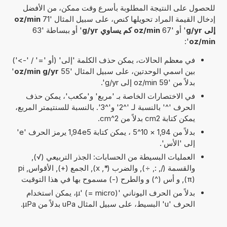
للحصول على النتيجة المطلوبة بأسرع وقت ممكن، من الأفضل
إدخال القيمة المراد تحويلها كنص، على سبيل المثال '71
oz/min
إلى g/yr
' أو '67
oz/min كم يساوي g/yr
' أو ببساطة '63
':
oz/min
في معظم الحالات، يمكن حذف الكلمة 'إلى' (أو '=' / '->')
بين اسمي الوحدتين، على سبيل المثال '55
oz/min g/yr
'
بدلاً من '59 oz/min إلى g/yr'.
في الاختصارات الخاصة بـ 'مربع' و'مكعب'، يمكن حذف
الحرف '^' بالنسبة لـ '^2' و'^3'. بالنسبة للسنتيمتر المربع،
يمكن كتابة cm2 بدلاً من cm^2.
بدلاً من 1,94 × 10^5 ، يمكن كتابة 1,94e5 يرمز الحرف 'e'
إلى 'الأس'.
العمليات البسيطة من الحسابات: الجذر التربيعي (√),
والقسمة (/, :, ÷), والضرب (*, x), الجمع (+), الأقواس, pi
(π), و أس (^) و والطرح (-) مسموح بها في هذا التوقيت
بدلاً من الحرف اليوناني 'µ' (= micro)، يمكن استخدام
الحرف 'u' البسيط، على سبيل المثال uPa بدلاً من µPa.