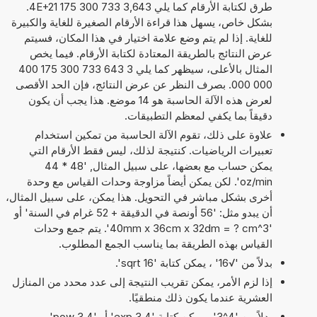
طرق لكتابة الأرقام كما يلي 3,643 733 300 175 4E+21.
بشكل خاص، يسهل هذا قراءة الأرقام الصغيرة للغاية والكبيرة
للغاية. إذا لم يتم وضع علامة اختيار في هذا المكان، فسيتم
عرض النتائج بالطريقة المعتادة لكتابة الأرقام. فيما يخص
المثال بالأعلى، سيظهر كما يلي 3 643 733 300 175 400
000 000. بصرف النظر عن عرض النتائج، فإن الحد الأقصى
لعرض هذه الآلة الحاسبة هو 14 موضع. هذا يجب أن يكون
دقيقاً بما يكفي لمعظم التطبيقات.
علاوة على ذلك، تقوم الآلة الحاسبة من تمكين استخدام
تعبيرات الرياضيات. كنتيجة لذلك، ليس فقط الأرقام التي
يمكن حساب مع بعضها، على سبيل المثال, '48 * 44
oz/min'. لكن يمكن أيضاً مزاوجة وحدات القياس مع وحدة
أخرى بشكل مباشر في التحويل. هذا يمكن، على سبيل المثال،
أن يبدو مثل: '56 أونصة في الدقيقة + 52 غرام في السنة' أو
'40mm x 36cm x 32dm = ? cm^3'. يتم جمع وحدات
القياس بهذه الطريقة بما يناسب الجمع المطلوب.
بدلاً من '√16' ، يمكن كتابة 'sqrt 16'.
إذا لزم الأمر، يمكن تقريب النتيجة إلى عدد محدد من المنازل
العشرية عندما يكون ذلك منطقيًا.
بدلاً من '4^3' ، يمكن كتابة '4 exp 3' أو '4 pow 3'.