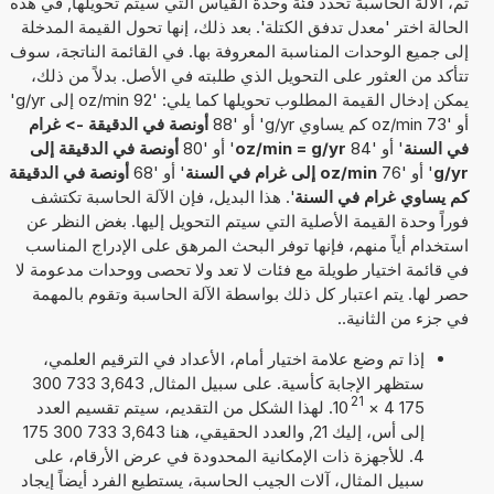
ثم، الآلة الحاسبة تحدد فئة وحدة القياس التي سيتم تحويلها, في هذه
الحالة اختر 'معدل تدفق الكتلة'. بعد ذلك، إنها تحول القيمة المدخلة
إلى جميع الوحدات المناسبة المعروفة بها. في القائمة الناتجة، سوف
تتأكد من العثور على التحويل الذي طلبته في الأصل. بدلاً من ذلك،
يمكن إدخال القيمة المطلوب تحويلها كما يلي: '92 oz/min إلى g/yr'
أو '73 oz/min كم يساوي g/yr' أو '88
أونصة في الدقيقة -> غرام
في السنة
' أو '84
oz/min = g/yr
' أو '80
أونصة في الدقيقة إلى
g/yr
' أو '76
oz/min إلى غرام في السنة
' أو '68
أونصة في الدقيقة
كم يساوي غرام في السنة
'. هذا البديل، فإن الآلة الحاسبة تكتشف
فوراً وحدة القيمة الأصلية التي سيتم التحويل إليها. بغض النظر عن
استخدام أياً منهم، فإنها توفر البحث المرهق على الإدراج المناسب
في قائمة اختيار طويلة مع فئات لا تعد ولا تحصى ووحدات مدعومة لا
حصر لها. يتم اعتبار كل ذلك بواسطة الآلة الحاسبة وتقوم بالمهمة
في جزء من الثانية..
إذا تم وضع علامة اختيار أمام، الأعداد في الترقيم العلمي،
ستظهر الإجابة كأسية. على سبيل المثال, 3,643 733 300
21
175 4
×
10
. لهذا الشكل من التقديم، سيتم تقسيم العدد
إلى أس، إليك 21, والعدد الحقيقي، هنا 3,643 733 300 175
4. للأجهزة ذات الإمكانية المحدودة في عرض الأرقام، على
سبيل المثال، آلات الجيب الحاسبة، يستطيع الفرد أيضاً إيجاد