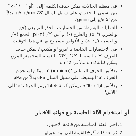
في معظم الحالات، يمكن حذف الكلمة 'إلى' (أو '=' / '->')
بين اسمي الوحدتين، على سبيل المثال '73 g/s g/min' بدلاً
من '5 g/s إلى g/min'.
العمليات البسيطة من الحسابات: الجذر التربيعي (√),
والضرب (*, x), والطرح (-), و أس (^), pi (π), الجمع (+),
والقسمة (/, :, ÷) و الأقواس مسموح بها في هذا التوقيت
في الاختصارات الخاصة بـ 'مربع' و'مكعب'، يمكن حذف
الحرف '^' بالنسبة لـ '^2' و'^3'. بالنسبة للسنتيمتر المربع،
يمكن كتابة cm2 بدلاً من cm^2.
بدلاً من الحرف اليوناني 'µ' (= micro)، يمكن استخدام
الحرف 'u' البسيط، على سبيل المثال uPa بدلاً من µPa.
بدلاً من 1,4 × 10^5 ، يمكن كتابة 1,4e5 يرمز الحرف 'e' إلى
'الأس'.
أو: استخدام الآلة الحاسبة مع قوائم الاختيار
اختر الفئة المناسبة من قائمة الاختيار.
ثم بعد ذلك أَدْرَجَ القيمة التي تود تحويلها.