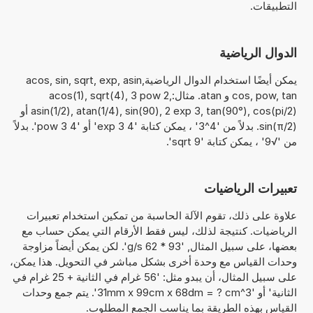
التطبيقات.
الدوال الرياضية
يمكن أيضًا استخدام الدوال الرياضيةacos, sin, sqrt, exp, asin,
cos, pow, tan و atan. مثال:acos(1), sqrt(4), 3 pow 2,
asin(1/2), atan(1/4), sin(90), 2 exp 3, tan(90°), cos(pi/2) أو
sin(π/2). بدلاً من '4^3' ، يمكن كتابة '4 exp 3' أو '4 pow 3'. بدلاً
من '√9' ، يمكن كتابة 'sqrt 9'.
تعبيرات الرياضيات
علاوة على ذلك، تقوم الآلة الحاسبة من تمكين استخدام تعبيرات
الرياضيات. كنتيجة لذلك، ليس فقط الأرقام التي يمكن حساب مع
بعضها، على سبيل المثال, '93 * 62 g/s'. لكن يمكن أيضاً مزاوجة
وحدات القياس مع وحدة أخرى بشكل مباشر في التحويل. هذا يمكن،
على سبيل المثال، أن يبدو مثل: '56 غرام في الثانية + 25 غرام في
الثانية' أو '31mm x 99cm x 68dm = ? cm^3'. يتم جمع وحدات
القياس بهذه الطريقة بما يناسب الجمع المطلوب.