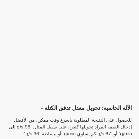
الآلة الحاسبة: تحويل معدل تدفق الكتلة -
للحصول على النتيجة المطلوبة بأسرع وقت ممكن، من الأفضل
إدخال القيمة المراد تحويلها كنص، على سبيل المثال '98 g/s إلى
g/min' أو '67 g/s كم يساوي g/min' أو ببساطة '36 g/s':