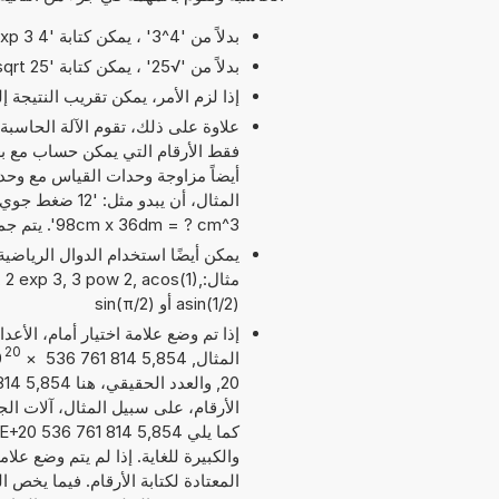
بدلاً من '4^3' ، يمكن كتابة '4 exp 3' أو '4 pow 3'.
بدلاً من '√25' ، يمكن كتابة 'sqrt 25'.
إذا لزم الأمر، يمكن تقريب النتيجة 
علاوة على ذلك، تقوم الآلة الحاسبة
أيضاً مزاوجة وحدات القياس مع وح
98cm x 36dm = ? cm^3'. يتم جمع وحدات القياس بهذه الطريقة بما يناسب الجمع المطلوب.
مثال: 2 exp 3, 3 pow 2, acos(1
asin(1/2) أو sin(π/2)
إذا تم وضع علامة اختيار أمام، الأع
20
المثال, 5,854 814 761 536
×
0
الأرقام، على سبيل المثال، آلات الج
والكبيرة للغاية. إذا لم يتم وضع عل