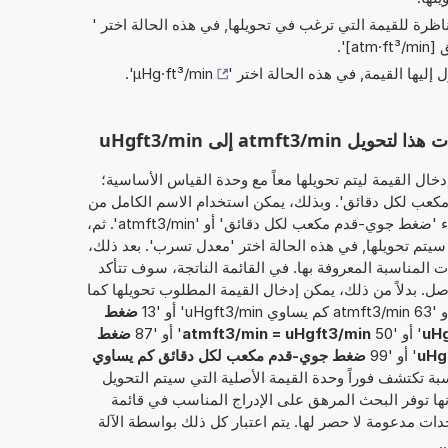
ناظرة للقيمة التي ترغب في تحويلها, في هذه الحالة اختر '
at]
'.
ل إليها القيمة, في هذه الحالة اختر '
µHg·ft³/min
'.
atmf إلى uHgft3/min
خال القيمة ليتم تحويلها معاً مع وحدة القياس الأساسية؛
7 ضغط جوي-قدم مكعب لكل دقائق'. وبذلك، يمكن استخدام الاسم الكامل من
الوحدة أو الاختصارعلى سبيل المثال، سواء 'ضغط جوي-قدم مكعب لكل دقائق' أو 'atmft3/min'. ثم،
 سيتم تحويلها, في هذه الحالة اختر 'معدل تسرب'. بعد ذلك،
ت المناسبة المعروفة بها. في القائمة الناتجة، سوف تتأكد
صل. بدلاً من ذلك، يمكن إدخال القيمة المطلوب تحويلها كما
ضغط
' أو '50
atmft3/min = uHgft3/min
' أو '87
ضغط
' أو '99
ضغط جوي-قدم مكعب لكل دقائق كم يساوي
حاسبة تكتشف فوراً وحدة القيمة الأصلية التي سيتم التحويل
إنها توفر البحث المرهق على الإدراج المناسب في قائمة
دات مدعومة لا حصر لها. يتم اعتبار كل ذلك بواسطة الآلة
.