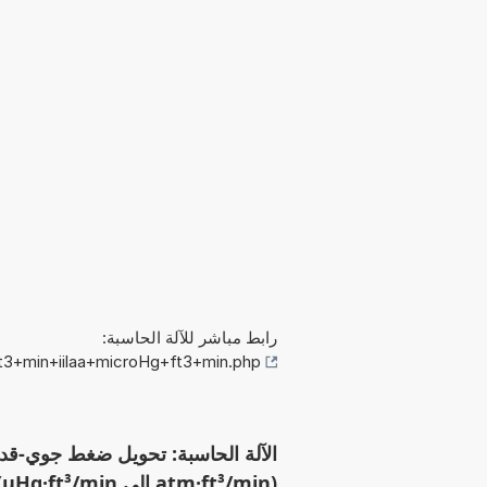
رابط مباشر للآلة الحاسبة:
t3+min+iilaa+microHg+ft3+min.php
(atm·ft³/min إلى µHg·ft³/min)