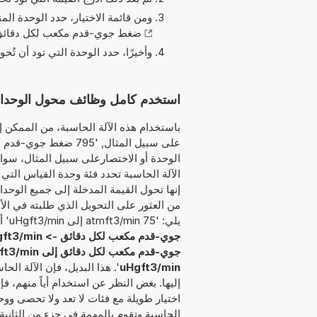
ومن قائمة الاختيار، حدد الوحدة الم
ضغط جوي-قدم مكعب لكل دقائق [m·ft³/min
وأخيرًا، حدد الوحدة التي تود أن تُحو
استخدم كامل وظائف محول الوحدات هذا لتحويل t3/min
باستخدام هذه الآلة الحاسبة، من الممكن إد
على سبيل المثال, '95
الآلة الحاسبة تحدد فئة وحدة القياس التي
إنها تحول القيمة المدخلة إلى جميع الوحدا
من العثور على التحويل الذي طلبته في الأ
يلي: '75 atmft3/min إلى uHgft3/min' أو '63 atmft3/min كم يساوي uHgft3/min' أو '13
جوي-قدم مكعب لكل دقائق -> uHgft3/min
جوي-قدم مكعب لكل دقائق إلى uHgft3/min
uHgft3/min
'. هذا البديل، فإن الآلة ال
إليها. بغض النظر عن استخدام أياً منهم، ف
اختيار طويلة مع فئات لا تعد ولا تحصى ووح
الحاسبة وتقوم بالمهمة في جزء من الثانية.