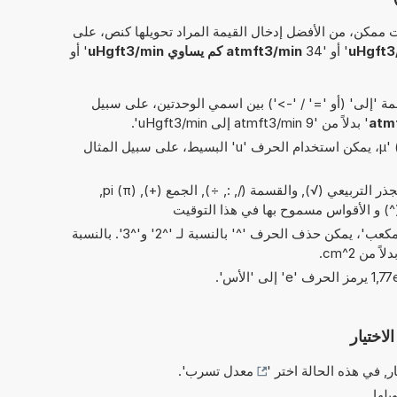
 ممكن، من الأفضل إدخال القيمة المراد تحويلها كنص، على
' أو '34
atmft3/min كم يساوي uHgft3/min
' أو
 'إلى' (أو '=' / '->') بين اسمي الوحدتين، على سبيل
atm
' بدلاً من '9 atmft3/min إلى uHgft3/min'.
بدلاً من الحرف اليوناني 'µ' (= micro)، يمكن استخدام الحرف 'u' البسيط، على سبيل المثال
العمليات البسيطة من الحسابات: الجذر التربيعي (√), والقسمة (/, :, ÷), الجمع (+), pi (π),
في الاختصارات الخاصة بـ 'مربع' و'مكعب'، يمكن حذف الحرف '^' بالنسبة لـ '^2' و'^3'. بالنسبة
لاختيار
ر, في هذه الحالة اختر '
معدل تسرب
'.
يلها.