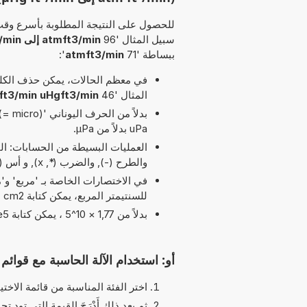
للحصول على النتيجة المطلوبة بأسرع وقت
سبيل المثال '96
atmft3/min إلى uHgft3/min
ببساطة '71
atmft3/min
':
في معظم الحالات، يمكن حذف الكلمة
المثال '46
ft3/min uHgft3/min
uPa بدلاً من µPa.
والطرح (-), والضرب (*, x), و أس (^) و الأقواس مسموح بها في هذا التوقيت
للسنتيمتر المربع، يمكن كتابة cm2 بدلاً من cm^2.
بدلاً من 1,77 × 10^5 ، يمكن كتابة 1,77e5 يرمز الحرف 'e' إلى 'الأس'.
أو: استخدام الآلة الحاسبة مع قوائم ا
اختر الفئة المناسبة من قائمة الاختيا
ثم بعد ذلك أَدْرَجَ القيمة التي تود تحو