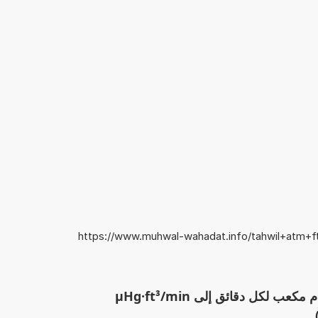
https://www.muhwal-wahadat.info/tahwil+atm+f
الآلة الحاسبة: تحويل ضغط جوي-قدم مكعب لكل دقائق إلى µHg·ft³/min