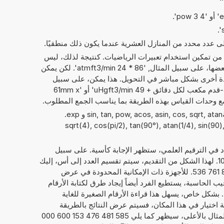
إلى عدد محدد من المنازل العشرية عندما يكون ذلك منطقيًا.
 من تمكين استخدام تعبيرات الرياضيات. كنتيجة لذلك، ليس
فقط الأرقام التي يمكن حساب مع بعضها، على سبيل المثال, '86 * 24 atmft3/min'. لكن يمكن
دة أخرى بشكل مباشر في التحويل. هذا يمكن، على سبيل
المثال، أن يبدو مثل: '12 ضغط جوي-قدم مكعب لكل دقائق + 49 uHgft3/min' أو '61mm x
يمكن أيضًا استخدام الدوال الرياضيةsin, tan, pow, acos, asin, cos, sqrt, atan و exp.
sqrt(4), cos(pi/2), tan(90°), atan(1/4), sin(90),),
داد في الترقيم العلمي، ستظهر الإجابة كأسية. على سبيل
1
. لهذا الشكل من التقديم، سيتم تقسيم العدد إلى أس، إليك
20, والعدد الحقيقي، هنا 5,854 814 761 536. للأجهزة ذات الإمكانية المحدودة في عرض
يب الحاسبة، يستطيع الفرد أيضاً إيجاد طرق لكتابة الأرقام
كما يلي 5,854 814 761 536 E+20. بشكل خاص، يسهل هذا قراءة الأرقام الصغيرة للغاية
امة اختيار في هذا المكان، فسيتم عرض النتائج بالطريقة
المعتادة لكتابة الأرقام. فيما يخص المثال بالأعلى، سيظهر كما يلي 585 481 476 153 600 000