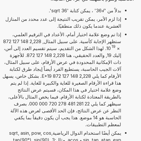
بدلاً من '√36' ، يمكن كتابة 'sqrt 36'.
إذا لزم الأمر، يمكن تقريب النتيجة إلى عدد محدد من المنازل
العشرية عندما يكون ذلك منطقيًا.
إذا تم وضع علامة اختيار أمام، الأعداد في الترقيم العلمي،
ستظهر الإجابة كأسية. على سبيل المثال, 2,228 148 127 872
19
×
10
. لهذا الشكل من التقديم، سيتم تقسيم العدد إلى أس،
إليك 19, والعدد الحقيقي، هنا 2,228 148 127 872. للأجهزة
ذات الإمكانية المحدودة في عرض الأرقام، على سبيل المثال،
آلات الجيب الحاسبة، يستطيع الفرد أيضاً إيجاد طرق لكتابة
الأرقام كما يلي 2,228 148 127 872 E+19. بشكل خاص، يسهل
هذا قراءة الأرقام الصغيرة للغاية والكبيرة للغاية. إذا لم يتم
وضع علامة اختيار في هذا المكان، فسيتم عرض النتائج
بالطريقة المعتادة لكتابة الأرقام. فيما يخص المثال بالأعلى،
سيظهر كما يلي 22 281 481 278 720 000 000. بصرف
النظر عن عرض النتائج، فإن الحد الأقصى لعرض هذه الآلة
الحاسبة هو 14 موضع. هذا يجب أن يكون دقيقاً بما يكفي
لمعظم التطبيقات.
يمكن أيضًا استخدام الدوال الرياضيةsqrt, asin, pow, cos,
sin, tan, atan, exp و acos. مثال:tan(90°), sin(90), 3