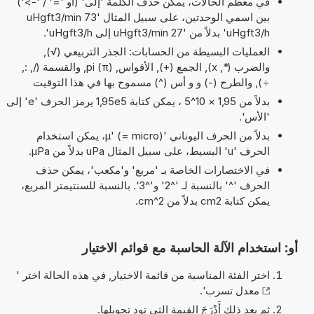
في معظم الحالات، يمكن حذف الكلمة 'إلى' (أو '=' / '->')
بين اسمي الوحدتين، على سبيل المثال '73 uHgft3/min
uHgft3/h' بدلاً من '27 uHgft3/min إلى uHgft3/h'.
العمليات البسيطة من الحسابات: الجذر التربيعي (√),
والضرب (*, x), الجمع (+), الأقواس, pi (π), والقسمة (/, :,
÷), والطرح (-) و و أس (^) مسموح بها في هذا التوقيت
بدلاً من 1,95 × 10^5 ، يمكن كتابة 1,95e5 يرمز الحرف 'e' إلى
'الأس'.
بدلاً من الحرف اليوناني 'µ' (= micro)، يمكن استخدام
الحرف 'u' البسيط، على سبيل المثال uPa بدلاً من µPa.
في الاختصارات الخاصة بـ 'مربع' و'مكعب'، يمكن حذف
الحرف '^' بالنسبة لـ '^2' و'^3'. بالنسبة للسنتيمتر المربع،
يمكن كتابة cm2 بدلاً من cm^2.
أو: استخدام الآلة الحاسبة مع قوائم الاختيار
اختر الفئة المناسبة من قائمة الاختيار, في هذه الحالة اختر '
معدل تسرب
'.
ثم بعد ذلك أَدْرَجَ القيمة التي تود تحويلها.