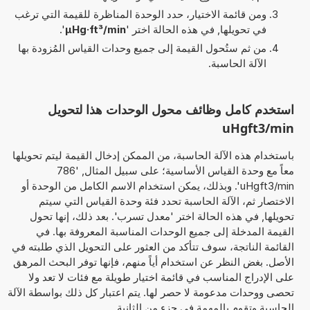
ومن قائمة الاختيار، حدد الوحدة المناظرة للقيمة التي ترغب
في تحويلها, في هذه الحالة اختر '
µHg·ft³/min
'.
من ثم ستُحول القيمة إلى جميع وحدات القياس المُزودة بها
الآلة الحاسبة.
استخدم كامل وظائف محول الوحدات هذا لتحويل
uHgft3/min
باستخدام هذه الآلة الحاسبة، من الممكن إدخال القيمة ليتم تحويلها
معاً مع وحدة القياس الأساسية؛ على سبيل المثال, '786
uHgft3/min'. وبذلك، يمكن استخدام الاسم الكامل من الوحدة أو
الاختصار ثم، الآلة الحاسبة تحدد فئة وحدة القياس التي سيتم
تحويلها, في هذه الحالة اختر 'معدل تسرب'. بعد ذلك، إنها تحول
القيمة المدخلة إلى جميع الوحدات المناسبة المعروفة بها. في
القائمة الناتجة، سوف تتأكد من العثور على التحويل الذي طلبته في
الأصل. بغض النظر عن استخدام أياً منهم، فإنها توفر البحث المرهق
على الإدراج المناسب في قائمة اختيار طويلة مع فئات لا تعد ولا
تحصى ووحدات مدعومة لا حصر لها. يتم اعتبار كل ذلك بواسطة الآلة
الحاسبة وتقوم بالمهمة في جزء من الثانية..