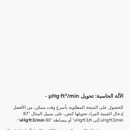
الآلة الحاسبة: تحويل µHg·ft³/min -
للحصول على النتيجة المطلوبة بأسرع وقت ممكن، من الأفضل
إدخال القيمة المراد تحويلها كنص، على سبيل المثال '87
uHgft3/min إلى uHgft3/h' أو ببساطة '80
uHgft3/min
':