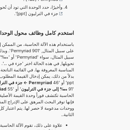
وأخيرًا، حدد الوحدة التي تود أن تُحو
جزء في الترليون [ppt]
'.
استخدم كامل وظائف محول الوحدات 
باستخدام هذه الآلة الحاسبة، من الممكن إد
على سبيل 
سبيل المثال، س
تحويلها, في هذه الحالة اختر 'جزء في ...'.
المناسبة المعروفة بها. في القائمة الناتج
ppt' أو '46
Permyriad -> جزء في الترليون
'91
‱ إلى جزء في الترليون
' أو '55
Permyriad 
الحاسبة تكتشف فوراً وحدة القيمة الأصلية 
فإنها توفر البحث المرهق على الإدراج الم
ووحدات مدعومة لا حصر لها. يتم اعتبار كل
الثانية..
علاوة على ذلك، تقوم الآلة الحاسبة