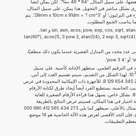
فقط الأرقام التي يمكن حساب مع بعضها، على سبيل المثال, '64 * 46 ‱'. لكن يمكن أيضاً
ى بشكل مباشر في التحويل. هذا يمكن، على سبيل المثال،
أن يبدو مثل: '1 Permyriad + 82 جزء في الترليون' أو '28mm x 10cm x 91dm = ? cm^3'. يتم
ما يناسب الجمع المطلوب.
يمكن أيضًا استخدام الدوال الرياضيةsin, asin, acos, pow, exp, cos, sqrt, atan و tan.
tan(90°), acos(1), 3 pow 2, atan(1/4), 2 exp 3, sqrt(4), as)
إلى عدد محدد من المنازل العشرية عندما يكون ذلك منطقيًا.
داد في الترقيم العلمي، ستظهر الإجابة كأسية. على سبيل
10
. لهذا الشكل من التقديم، سيتم تقسيم العدد إلى أس،
إليك 20, والعدد الحقيقي، هنا 2,734 345 654 129 8. للأجهزة ذات الإمكانية المحدودة في عرض
يب الحاسبة، يستطيع الفرد أيضاً إيجاد طرق لكتابة الأرقام
كما يلي 2,734 345 654 129 8E+20. بشكل خاص، يسهل هذا قراءة الأرقام الصغيرة للغاية
امة اختيار في هذا المكان، فسيتم عرض النتائج بالطريقة
المعتادة لكتابة الأرقام. فيما يخص المثال بالأعلى، سيظهر كما يلي 273 434 565 412 980 000
000. بصرف النظر عن عرض النتائج، فإن الحد الأقصى لعرض هذه الآلة الحاسبة هو 14 موضع.
معظم التطبيقات.