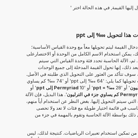
ل إليها القيمة, في هذه الحالة اختر '
هذا لتحويل ‱ إلى ppt
خال القيمة ليتم تحويلها معاً مع وحدة القياس الأساسية؛
المثال, '901 Permyriad'. وبذلك، يمكن استخدام الاسم الكامل من الوحدة أو الاختصارعلى
واء 'Permyriad' أو '‱'. ثم، الآلة الحاسبة تحدد فئة وحدة القياس التي سيتم
 بعد ذلك، إنها تحول القيمة المدخلة إلى جميع الوحدات
ة، سوف تتأكد من العثور على التحويل الذي طلبته في الأصل.
بدلاً من ذلك، يمكن إدخال القيمة المطلوب تحويلها كما يلي: '64 ‱ إلى ppt' أو '74 ‱ كم يساوي
' أو '28
‱ = ppt
' أو '10
Permyriad إلى ppt
' أو
كم يساوي جزء في الترليون
'. هذا البديل، فإن الآلة
التي سيتم التحويل إليها. بغض النظر عن استخدام أياً منهم،
ناسب في قائمة اختيار طويلة مع فئات لا تعد ولا تحصى
 ذلك بواسطة الآلة الحاسبة وتقوم بالمهمة في جزء من
 من تمكين استخدام تعبيرات الرياضيات. كنتيجة لذلك، ليس