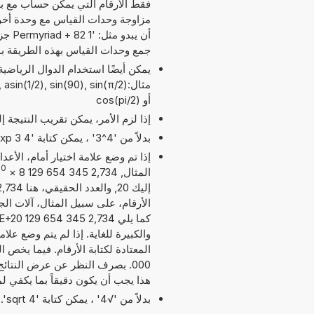
مزاوجة وحدات القياس مع وحدة أخر
جمع وحدات القياس بهذه الطريقة ب
مثال:in(1/2), sin(90), sin(π/2
أو cos(pi/2)
إذا لزم الأمر، يمكن تقريب النتيجة 
بدلاً من '4^3' ، يمكن كتابة '4 exp 3' أو '4 pow 3'.
إذا تم وضع علامة اختيار أمام، الأع
20
المثال, 2,734 345 654 129 8
×
الأرقام، على سبيل المثال، آلات الج
والكبيرة للغاية. إذا لم يتم وضع عل
هذا يجب أن يكون دقيقاً بما يكفي ل
بدلاً من '√4' ، يمكن كتابة 'sqrt 4'.