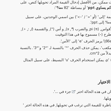
 ممكن، من الأفضل إدخال القيمة المراد تحويلها كنص، على
يساوي ppt
' أو ببساطة '82
‱
':
 'إلى' (أو '=' / '->') بين اسمي الوحدتين، على سبيل
العمليات البسيطة من الحسابات: الأقواس, pi (π), والضرب (*, x), و أس (^), والقسمة (/, :, ÷),
الطرح (-) مسموح بها في هذا التوقيت
في الاختصارات الخاصة بـ 'مربع' و'مكعب'، يمكن حذف الحرف '^' بالنسبة لـ '^2' و'^3'. بالنسبة
بدلاً من الحرف اليوناني 'µ' (= micro)، يمكن استخدام الحرف 'u' البسيط، على سبيل المثال
لاختيار
ر, في هذه الحالة اختر '
جزء في ...
'.
يلها.
ناظرة للقيمة التي ترغب في تحويلها, في هذه الحالة اختر '