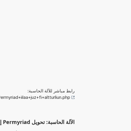
رابط مباشر للآلة الحاسبة:
myriad+iilaa+juz+fi+altturliun.php
الآلة الحاسبة: تحويل Permyriad إلى جزء في الترليون (‱ إلى ppt)