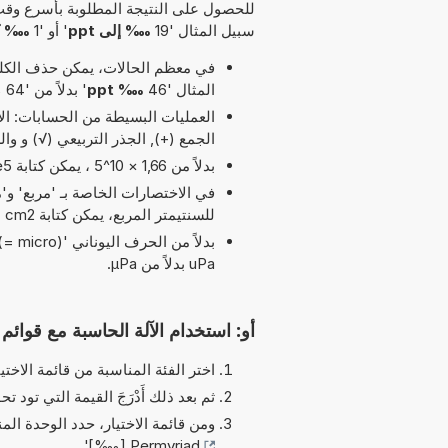
للحصول على النتيجة المطلوبة بأسرع وقت
سبيل المثال '19
‱ إلى ppt
' أو '1
‱ كم 
في معظم الحالات، يمكن حذف الكلمة
المثال '46
‱ ppt
' بدلاً من '64 ‱ إلى ppt'.
الجمع (+), الجذر التربيعي (√) و و
بدلاً من 1,66 × 10^5 ، يمكن كتابة 1,66e5 يرمز الحرف 'e' إلى 'الأس'.
للسنتيمتر المربع، يمكن كتابة cm2 بدلاً من cm^2.
uPa بدلاً من µPa.
أو: استخدام الآلة الحاسبة مع قوائم ا
اختر الفئة المناسبة من قائمة الاختيا
ثم بعد ذلك أَدْرَجَ القيمة التي تود تحو
ومن قائمة الاختيار، حدد الوحدة الم
'.
Permyriad [‱]