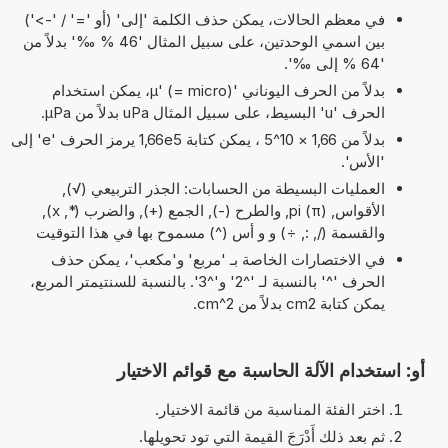
في معظم الحالات، يمكن حذف الكلمة 'إلى' (أو '=' / '->')
بين اسمي الوحدتين، على سبيل المثال '46 % ‰' بدلاً من
'64 % إلى ‰'.
بدلاً من الحرف اليوناني 'µ' (= micro)، يمكن استخدام
الحرف 'u' البسيط، على سبيل المثال uPa بدلاً من µPa.
بدلاً من 1,66 × 10^5 ، يمكن كتابة 1,66e5 يرمز الحرف 'e' إلى
'الأس'.
العمليات البسيطة من الحسابات: الجذر التربيعي (√),
الأقواس, pi (π), والطرح (-), الجمع (+), والضرب (*, x),
والقسمة (/, :, ÷) و و أس (^) مسموح بها في هذا التوقيت
في الاختصارات الخاصة بـ 'مربع' و'مكعب'، يمكن حذف
الحرف '^' بالنسبة لـ '^2' و'^3'. بالنسبة للسنتيمتر المربع،
يمكن كتابة cm2 بدلاً من cm^2.
أو: استخدام الآلة الحاسبة مع قوائم الاختيار
اختر الفئة المناسبة من قائمة الاختيار.
ثم بعد ذلك أَدْرَجَ القيمة التي تود تحويلها.