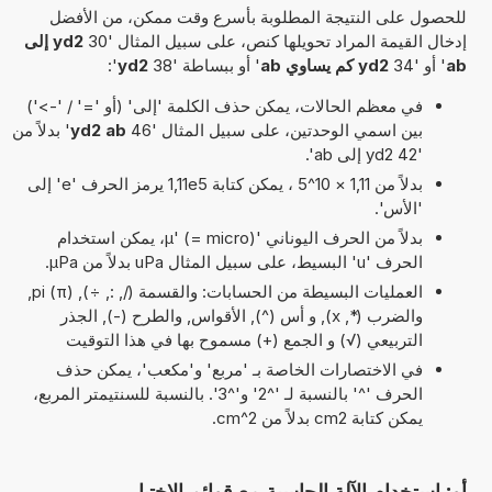
للحصول على النتيجة المطلوبة بأسرع وقت ممكن، من الأفضل
إدخال القيمة المراد تحويلها كنص، على سبيل المثال '30
yd2 إلى
ab
' أو '34
yd2 كم يساوي ab
' أو ببساطة '38
yd2
':
في معظم الحالات، يمكن حذف الكلمة 'إلى' (أو '=' / '->')
بين اسمي الوحدتين، على سبيل المثال '46
yd2 ab
' بدلاً من
'42 yd2 إلى ab'.
بدلاً من 1,11 × 10^5 ، يمكن كتابة 1,11e5 يرمز الحرف 'e' إلى
'الأس'.
بدلاً من الحرف اليوناني 'µ' (= micro)، يمكن استخدام
الحرف 'u' البسيط، على سبيل المثال uPa بدلاً من µPa.
العمليات البسيطة من الحسابات: والقسمة (/, :, ÷), pi (π),
والضرب (*, x), و أس (^), الأقواس, والطرح (-), الجذر
التربيعي (√) و الجمع (+) مسموح بها في هذا التوقيت
في الاختصارات الخاصة بـ 'مربع' و'مكعب'، يمكن حذف
الحرف '^' بالنسبة لـ '^2' و'^3'. بالنسبة للسنتيمتر المربع،
يمكن كتابة cm2 بدلاً من cm^2.
أو: استخدام الآلة الحاسبة مع قوائم الاختيار