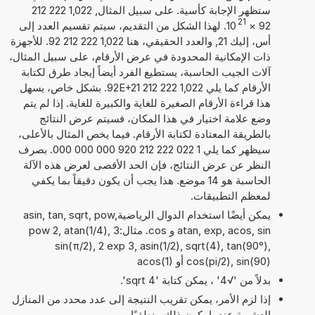
ستظهر الإجابة كأسية. على سبيل المثال, 1,022 222 212
21
92
×
10
. لهذا الشكل من التقديم، سيتم تقسيم العدد إلى
أس، إليك 21, والعدد الحقيقي، هنا 1,022 222 212 92. للأجهزة
ذات الإمكانية المحدودة في عرض الأرقام، على سبيل المثال،
آلات الجيب الحاسبة، يستطيع الفرد أيضاً إيجاد طرق لكتابة
الأرقام كما يلي 1,022 222 212 92E+21. بشكل خاص، يسهل
هذا قراءة الأرقام الصغيرة للغاية والكبيرة للغاية. إذا لم يتم
وضع علامة اختيار في هذا المكان، فسيتم عرض النتائج
بالطريقة المعتادة لكتابة الأرقام. فيما يخص المثال بالأعلى،
سيظهر كما يلي 1 022 222 212 920 000 000 000. بصرف
النظر عن عرض النتائج، فإن الحد الأقصى لعرض هذه الآلة
الحاسبة هو 14 موضع. هذا يجب أن يكون دقيقاً بما يكفي
لمعظم التطبيقات.
يمكن أيضًا استخدام الدوال الرياضيةasin, tan, sqrt, pow,
atan, exp, acos, sin و cos. مثال:3 pow 2, atan(1/4),
sin(π/2), 2 exp 3, asin(1/2), sqrt(4), tan(90°),
cos(pi/2), sin(90) أو acos(1)
بدلاً من '√4' ، يمكن كتابة 'sqrt 4'.
إذا لزم الأمر، يمكن تقريب النتيجة إلى عدد محدد من المنازل
العشرية عندما يكون ذلك منطقيًا.