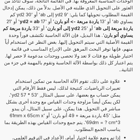
الوحدات المناسبة المعروفة بها. في القائمة الناتجة، سوف تتأكد من
العثور على التحويل الذي طلبته في الأصل. بدلاً من ذلك، يمكن إدخال
القيمة المطلوب تحويلها كما يلي: '9 yd2 إلى ab' أو '30 yd2 كم
يساوي ab' أو '13
ياردة مربعة -> أتو بارن
' أو '17
yd2 = ab
' أو '21
ياردة مربعة إلى ab
' أو '25
yd2 إلى أتو بارن
' أو '33
ياردة مربعة كم
يساوي أتو بارن
'. هذا البديل، فإن الآلة الحاسبة تكتشف فوراً وحدة
القيمة الأصلية التي سيتم التحويل إليها. بغض النظر عن استخدام أياً
منهم، فإنها توفر البحث المرهق على الإدراج المناسب في قائمة
اختيار طويلة مع فئات لا تعد ولا تحصى ووحدات مدعومة لا حصر لها.
يتم اعتبار كل ذلك بواسطة الآلة الحاسبة وتقوم بالمهمة في جزء من
الثانية..
علاوة على ذلك، تقوم الآلة الحاسبة من تمكين استخدام
تعبيرات الرياضيات. كنتيجة لذلك، ليس فقط الأرقام التي
يمكن حساب مع بعضها، على سبيل المثال, '53 * 57 yd2'.
لكن يمكن أيضاً مزاوجة وحدات القياس مع وحدة أخرى بشكل
مباشر في التحويل. هذا يمكن، على سبيل المثال، أن يبدو
مثل: '45 ياردة مربعة + 49 أتو بارن' أو '61mm x 65cm x
69dm = ? cm^3'. يتم جمع وحدات القياس بهذه الطريقة بما
يناسب الجمع المطلوب.
إذا تم وضع علامة اختيار أمام، الأعداد في الترقيم العلمي،