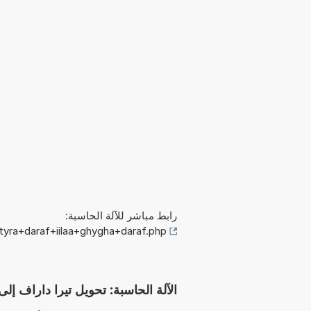
رابط مباشر للآلة الحاسبة:
tyra+daraf+iilaa+ghygha+daraf.php
الآلة الحاسبة: تحويل تيرا داراف إلى غيغا داراف (