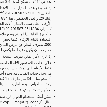
بدلاً من '4^3' ، يمكن كتابة '4 exp 3' أو '4 pow 3'.
إذا تم وضع علامة اختيار أمام، الأع
20
المثال, 1,884 271 587 791 4
×
الأرقام، على سبيل المثال، آلات الج
والكبيرة للغاية. إذا لم يتم وضع عل
هذا يجب أن يكون دقيقاً بما يكفي ل
إذا لزم الأمر، يمكن تقريب النتيجة 
علاوة على ذلك، تقوم الآلة الحاسبة
مزاوجة وحدات القياس مع وحدة أخر
وحدات القياس بهذه الطريقة بما ي
بدلاً من '√9' ، يمكن كتابة 'sqrt 9'.
مثال:2 exp 3, tan(90°), acos(1