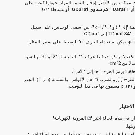
 ممكن، من الأفضل إدخال القيمة المراد تحويلها كنص، على
أو '1
TDaraf كم يساوي GDaraf
' أو ببساطة '67
 'إلى' (أو '=' / '->') بين اسمي الوحدتين، على سبيل
 GDaraf'.
بدلاً من الحرف اليوناني 'µ' (= micro)، يمكن استخدام الحرف 'u' البسيط، على سبيل المثال
في الاختصارات الخاصة بـ 'مربع' و'مكعب'، يمكن حذف الحرف '^' بالنسبة لـ '^2' و'^3'. بالنسبة
العمليات البسيطة من الحسابات: والطرح (-), والضرب (*, x), الأقواس, والقسمة (/, :, ÷), الجذر
يت
لاختيار
ر, في هذه الحالة اختر '
المرونة الكهربائية
'.
يلها.
ناظرة للقيمة التي ترغب في تحويلها, في هذه الحالة اختر '