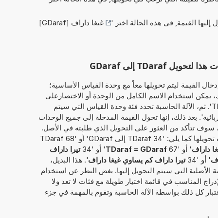
ل إليها القيمة, في هذه الحالة اختر '
غيغا داراف [GDaraf]
TDaraf إلى GDaraf
خال القيمة ليتم تحويلها معاً مع وحدة القياس الأساسية؛
تيرا داراف'. وبذلك، يمكن استخدام الاسم الكامل من الوحدة أو الاختصارعلى
سبيل المثال، سواء 'تيرا داراف' أو 'TDaraf'. ثم، الآلة الحاسبة تحدد فئة وحدة القياس التي سيتم
ربائية'. بعد ذلك، إنها تحول القيمة المدخلة إلى جميع الوحدات
ة، سوف تتأكد من العثور على التحويل الذي طلبته في الأصل.
بدلاً من ذلك، يمكن إدخال القيمة المطلوب تحويلها كما يلي: '34 TDaraf إلى GDaraf' أو '68 TDaraf
غا داراف
' أو '67
TDaraf = GDaraf
' أو '34
تيرا داراف
' أو '34
تيرا داراف كم يساوي غيغا داراف
'. هذا البديل،
ة الأصلية التي سيتم التحويل إليها. بغض النظر عن استخدام
إدراج المناسب في قائمة اختيار طويلة مع فئات لا تعد ولا
بار كل ذلك بواسطة الآلة الحاسبة وتقوم بالمهمة في جزء