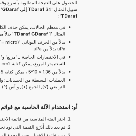
للحصول على النتيجة المطلوبة بأسرع وقت
سبيل المثال '34
TDaraf إلى GDaraf
' 
':
TDaraf
في معظم الحالات، يمكن حذف الكلمة
المثال '1
TDaraf GDaraf
' بدلاً من '34 TDaraf إلى
uPa بدلاً من µPa.
للسنتيمتر المربع، يمكن كتابة cm2 بدلاً من cm^2.
بدلاً من 1,36 × 10^5 ، يمكن كتابة 1,36e5 يرمز الحرف 'e' إلى 'الأس'.
التربيعي (√), الجمع (+), و أس (^) و pi (π) مسموح بها في هذا التوق
أو: استخدام الآلة الحاسبة مع قوائم ا
اختر الفئة المناسبة من قائمة الاختيا
ثم بعد ذلك أَدْرَجَ القيمة التي تود تحو
ومن قائمة الاختيار، حدد الوحدة الم