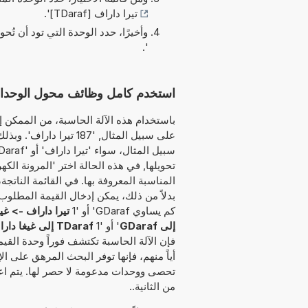
تيرا داراف [TDaraf]
'.
وأخيرًا، حدد الوحدة التي تود أن تُحو
'.
استخدم كامل وظائف محول الوحدات هذا لتحويل 
باستخدام هذه الآلة الحاسبة، من الممكن إد
على سبيل المثال, '187 
تحويلها, في هذه الحالة اختر 'المرونة الكه
المناسبة المعروفة بها. في القائمة الناتج
كم يساوي GDaraf' أو '1
تيرا داراف -> غي
إلى GDaraf
' أو '1
TDaraf إلى غيغا داراف
فإن الآلة الحاسبة تكتشف فوراً وحدة القيم
أياً منهم، فإنها توفر البحث المرهق على ال
تحصى ووحدات مدعومة لا حصر لها. يتم اعت
من الثانية..