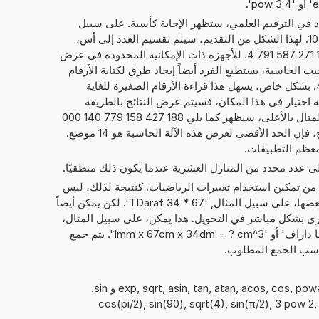
داد في الترقيم العلمي، ستظهر الإجابة كأسية. على سبيل
10
. لهذا الشكل من التقديم، سيتم تقسيم العدد إلى أس،
إليك 20, والعدد الحقيقي، هنا 1,884 271 587 791 4. للأجهزة ذات الإمكانية المحدودة في عرض
يب الحاسبة، يستطيع الفرد أيضاً إيجاد طرق لكتابة الأرقام
كما يلي 1,884 271 587 791 4E+20. بشكل خاص، يسهل هذا قراءة الأرقام الصغيرة للغاية
امة اختيار في هذا المكان، فسيتم عرض النتائج بالطريقة
المعتادة لكتابة الأرقام. فيما يخص المثال بالأعلى، سيظهر كما يلي 188 427 158 779 140 000
000. بصرف النظر عن عرض النتائج، فإن الحد الأقصى لعرض هذه الآلة الحاسبة هو 14 موضع.
معظم التطبيقات.
إلى عدد محدد من المنازل العشرية عندما يكون ذلك منطقيًا.
 من تمكين استخدام تعبيرات الرياضيات. كنتيجة لذلك، ليس
فقط الأرقام التي يمكن حساب مع بعضها، على سبيل المثال, '67 * 34 TDaraf'. لكن يمكن أيضاً
ى بشكل مباشر في التحويل. هذا يمكن، على سبيل المثال،
أن يبدو مثل: '34 تيرا داراف + 1 غيغا داراف' أو '1mm x 67cm x 34dm = ? cm^3'. يتم جمع
ناسب الجمع المطلوب.
يمكن أيضًا استخدام الدوال الرياضيةexp, sqrt, asin, tan, atan, acos, cos, pow و sin.
cos(pi/2), sin(90), sqrt(4), sin(π/2), 3 pow 2, ),