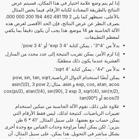
إذا لم يتم وضع علامة اختيار في هذا المكان، فسيتم عرض
النتائج بالطريقة المعتادة لكتابة الأرقام. فيما يخص المثال
بالأعلى، سيظهر كما يلي 2 119 481 462 194 200 000 000.
بصرف النظر عن عرض النتائج، فإن الحد الأقصى لعرض هذه
الآلة الحاسبة هو 14 موضع. هذا يجب أن يكون دقيقاً بما يكفي
لمعظم التطبيقات.
بدلاً من '4^3' ، يمكن كتابة '4 exp 3' أو '4 pow 3'.
إذا لزم الأمر، يمكن تقريب النتيجة إلى عدد محدد من المنازل
العشرية عندما يكون ذلك منطقيًا.
بدلاً من '√4' ، يمكن كتابة 'sqrt 4'.
يمكن أيضًا استخدام الدوال الرياضيةpow, sin, tan, sqrt,
exp, cos, atan, acos و asin. مثال:asin(1/2), 3 pow 2,
cos(pi/2), atan(1/4), sin(90), 2 exp 3, sqrt(4), sin(π/2),
acos(1) أو tan(90°)
علاوة على ذلك، تقوم الآلة الحاسبة من تمكين استخدام
تعبيرات الرياضيات. كنتيجة لذلك، ليس فقط الأرقام التي
يمكن حساب مع بعضها، على سبيل المثال, '41 * 6 طن
بنزين'. لكن يمكن أيضاً مزاوجة وحدات القياس مع وحدة أخرى
بشكل مباشر في التحويل. هذا يمكن، على سبيل المثال، أن