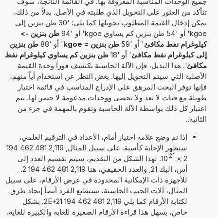
جميع الوحدات المناسبة المعروفة بها. في القائمة الناتجة، سوف
تتأكد من العثور على التحويل الذي طلبته في الأصل. بدلاً من ذلك،
يمكن إدخال القيمة المطلوب تحويلها كما يلي: '30 طن بنزين إلى
kgoe' أو '54 طن بنزين كم يساوي kgoe' أو '94
طن بنزين ->
كيلوغرام نفط مكافئ
' أو '59
طن بنزين = kgoe
' أو '88
طن بنزين
إلى كيلوغرام نفط مكافئ
' أو '18
طن بنزين كم يساوي كيلوغرام نفط
مكافئ
'. هذا البديل، فإن الآلة الحاسبة تكتشف فوراً وحدة القيمة
الأصلية التي سيتم التحويل إليها. بغض النظر عن استخدام أياً منهم،
فإنها توفر البحث المرهق على الإدراج المناسب في قائمة اختيار
طويلة مع فئات لا تعد ولا تحصى ووحدات مدعومة لا حصر لها. يتم
اعتبار كل ذلك بواسطة الآلة الحاسبة وتقوم بالمهمة في جزء من
الثانية..
إذا تم وضع علامة اختيار أمام، الأعداد في الترقيم العلمي،
ستظهر الإجابة كأسية. على سبيل المثال, 2,119 481 462 194
21
2
×
10
. لهذا الشكل من التقديم، سيتم تقسيم العدد إلى
أس، إليك 21, والعدد الحقيقي، هنا 2,119 481 462 194 2.
للأجهزة ذات الإمكانية المحدودة في عرض الأرقام، على سبيل
المثال، آلات الجيب الحاسبة، يستطيع الفرد أيضاً إيجاد طرق
لكتابة الأرقام كما يلي 2,119 481 462 194 2E+21. بشكل
خاص، يسهل هذا قراءة الأرقام الصغيرة للغاية والكبيرة للغاية.