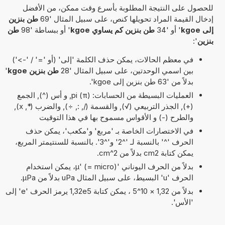
للحصول على النتيجة المطلوبة بأسرع وقت ممكن، من الأفضل
إدخال القيمة المراد تحويلها كنص، على سبيل المثال '69
طن بنزين
إلى kgoe
' أو '34
طن بنزين كم يساوي kgoe
' أو ببساطة '98
طن
بنزين
':
في معظم الحالات، يمكن حذف الكلمة 'إلى' (أو '=' / '->')
بين اسمي الوحدتين، على سبيل المثال '28
طن بنزين kgoe
'
بدلاً من '63 طن بنزين إلى kgoe'.
العمليات البسيطة من الحسابات: pi (π), و أس (^), الجمع
(+), الجذر التربيعي (√), والقسمة (/, :, ÷), والضرب (*, x),
والطرح (-) و الأقواس مسموح بها في هذا التوقيت
في الاختصارات الخاصة بـ 'مربع' و'مكعب'، يمكن حذف
الحرف '^' بالنسبة لـ '^2' و'^3'. بالنسبة للسنتيمتر المربع،
يمكن كتابة cm2 بدلاً من cm^2.
بدلاً من الحرف اليوناني 'µ' (= micro)، يمكن استخدام
الحرف 'u' البسيط، على سبيل المثال uPa بدلاً من µPa.
بدلاً من 1,32 × 10^5 ، يمكن كتابة 1,32e5 يرمز الحرف 'e' إلى
'الأس'.