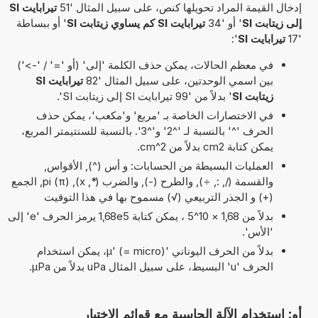
إدخال القيمة المراد تحويلها كنص، على سبيل المثال '51
تيرابايت SI
إلى زيتابت SI
' أو '34
تيرابايت SI كم يساوي زيتابت SI
' أو ببساطة
'17
تيرابايت SI
':
في معظم الحالات، يمكن حذف الكلمة 'إلى' (أو '=' / '->')
بين اسمي الوحدتين، على سبيل المثال '82
تيرابايت SI
زيتابت SI
' بدلاً من '99 تيرابايت SI إلى زيتابت SI'.
في الاختصارات الخاصة بـ 'مربع' و'مكعب'، يمكن حذف
الحرف '^' بالنسبة لـ '^2' و'^3'. بالنسبة للسنتيمتر المربع،
يمكن كتابة cm2 بدلاً من cm^2.
العمليات البسيطة من الحسابات: و أس (^), الأقواس,
والقسمة (/, :, ÷), والطرح (-), والضرب (*, x), pi (π), الجمع
(+) و الجذر التربيعي (√) مسموح بها في هذا التوقيت
بدلاً من 1,68 × 10^5 ، يمكن كتابة 1,68e5 يرمز الحرف 'e' إلى
'الأس'.
بدلاً من الحرف اليوناني 'µ' (= micro)، يمكن استخدام
الحرف 'u' البسيط، على سبيل المثال uPa بدلاً من µPa.
أو: استخدام الآلة الحاسبة مع قوائم الاختيار