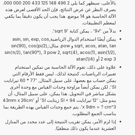
بالأعلى، سيظهر كما يلي 2 496 148 125 433 200 000 000.
بصرف النظر عن عرض النتائج، فإن الحد الأقصى لعرض هذه
الآلة الحاسبة هو 14 موضع. هذا يجب أن يكون دقيقاً بما يكفي
لمعظم التطبيقات.
بدلاً من '√9' ، يمكن كتابة 'sqrt 9'.
يمكن أيضًا استخدام الدوال الرياضيةasin, sin, exp, cos,
sqrt, acos, atan, tan و pow. مثال:sin(90), cos(pi/2),
sin(π/2), tan(90°), 3 pow 2, sqrt(4), acos(1), asin(1/2),
2 exp 3 أو atan(1/4)
علاوة على ذلك، تقوم الآلة الحاسبة من تمكين استخدام
تعبيرات الرياضيات. كنتيجة لذلك، ليس فقط الأرقام التي
يمكن حساب مع بعضها، على سبيل المثال, '77 * 60 تيرابايت
SI'. لكن يمكن أيضاً مزاوجة وحدات القياس مع وحدة أخرى
بشكل مباشر في التحويل. هذا يمكن، على سبيل المثال، أن
يبدو مثل: '12 تيرابايت SI + 94 زيتابت SI' أو '43mm x 26cm
x 9dm = ? cm^3'. يتم جمع وحدات القياس بهذه الطريقة بما
يناسب الجمع المطلوب.
إذا لزم الأمر، يمكن تقريب النتيجة إلى عدد محدد من المنازل
العشرية عندما يكون ذلك منطقيًا.