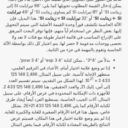
يمكن إدخال القيمة المطلوب تحويلها كما يلي: '66 تيرابايت SI إلى
زيتابت SI' أو '81 تيرابايت SI كم يساوي زيتابت SI' أو '49
تيرابايت
SI -> زيتابت SI
' أو '32
تيرابايت SI = زيتابت SI
'. هذا البديل، فإن
الآلة الحاسبة تكتشف فوراً وحدة القيمة الأصلية التي سيتم التحويل
إليها. بغض النظر عن استخدام أياً منهم، فإنها توفر البحث المرهق
على الإدراج المناسب في قائمة اختيار طويلة مع فئات لا تعد ولا
تحصى ووحدات مدعومة لا حصر لها. يتم اعتبار كل ذلك بواسطة الآلة
الحاسبة وتقوم بالمهمة في جزء من الثانية..
بدلاً من '4^3' ، يمكن كتابة '4 exp 3' أو '4 pow 3'.
إذا تم وضع علامة اختيار أمام، الأعداد في الترقيم العلمي،
ستظهر الإجابة كأسية. على سبيل المثال, 2,496 148 125
21
433 2
×
10
. لهذا الشكل من التقديم، سيتم تقسيم العدد
إلى أس، إليك 21, والعدد الحقيقي، هنا 2,496 148 125 433 2.
للأجهزة ذات الإمكانية المحدودة في عرض الأرقام، على سبيل
المثال، آلات الجيب الحاسبة، يستطيع الفرد أيضاً إيجاد طرق
لكتابة الأرقام كما يلي 2,496 148 125 433 2E+21. بشكل
خاص، يسهل هذا قراءة الأرقام الصغيرة للغاية والكبيرة للغاية.
إذا لم يتم وضع علامة اختيار في هذا المكان، فسيتم عرض
النتائج بالطريقة المعتادة لكتابة الأرقام. فيما يخص المثال