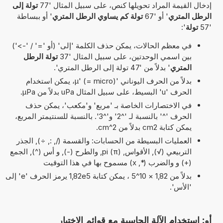
إدخال القيمة المراد تحويلها كنص، على سبيل المثال '77
تولة إلى
الرطل المتري
' أو '67
تولة كم يساوي الرطل المتري
' أو ببساطة
'57
تولة
':
في معظم الحالات، يمكن حذف الكلمة 'إلى' (أو '=' / '->')
بين اسمي الوحدتين، على سبيل المثال '37
تولة الرطل
المتري
' بدلاً من '47 تولة إلى الرطل المتري'.
بدلاً من الحرف اليوناني 'µ' (= micro)، يمكن استخدام
الحرف 'u' البسيط، على سبيل المثال uPa بدلاً من µPa.
في الاختصارات الخاصة بـ 'مربع' و'مكعب'، يمكن حذف
الحرف '^' بالنسبة لـ '^2' و'^3'. بالنسبة للسنتيمتر المربع،
يمكن كتابة cm2 بدلاً من cm^2.
العمليات البسيطة من الحسابات: والقسمة (/, :, ÷), الجذر
التربيعي (√), الأقواس, pi (π), والطرح (-), و أس (^), الجمع
(+) و والضرب (*, x) مسموح بها في هذا التوقيت
بدلاً من 1,82 × 10^5 ، يمكن كتابة 1,82e5 يرمز الحرف 'e' إلى
'الأس'.
أو: استخدام الآلة الحاسبة مع قوائم الاختيار