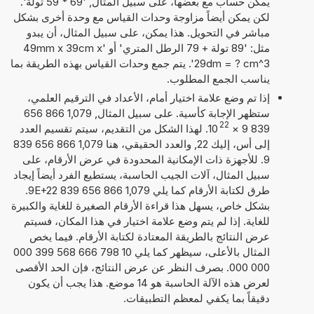
يمكن حساب مع بعضها، على سبيل المثال, '69 * 59 تولة'.
لكن يمكن أيضاً مزاوجة وحدات القياس مع وحدة أخرى بشكل
مباشر في التحويل. هذا يمكن، على سبيل المثال، أن يبدو
مثل: '89 تولة + 79 الرطل المتري' أو '49mm x 39cm x
29dm = ? cm^3'. يتم جمع وحدات القياس بهذه الطريقة بما
يناسب الجمع المطلوب.
إذا تم وضع علامة اختيار أمام، الأعداد في الترقيم العلمي،
ستظهر الإجابة كأسية. على سبيل المثال, 1,079 866 656
22
839 9
×
10
. لهذا الشكل من التقديم، سيتم تقسيم العدد
إلى أس، إليك 22, والعدد الحقيقي، هنا 1,079 866 656 839
9. للأجهزة ذات الإمكانية المحدودة في عرض الأرقام، على
سبيل المثال، آلات الجيب الحاسبة، يستطيع الفرد أيضاً إيجاد
طرق لكتابة الأرقام كما يلي 1,079 866 656 839 9E+22.
بشكل خاص، يسهل هذا قراءة الأرقام الصغيرة للغاية والكبيرة
للغاية. إذا لم يتم وضع علامة اختيار في هذا المكان، فسيتم
عرض النتائج بالطريقة المعتادة لكتابة الأرقام. فيما يخص
المثال بالأعلى، سيظهر كما يلي 10 798 666 568 399 000
000 000. بصرف النظر عن عرض النتائج، فإن الحد الأقصى
لعرض هذه الآلة الحاسبة هو 14 موضع. هذا يجب أن يكون
دقيقاً بما يكفي لمعظم التطبيقات.