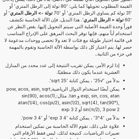
القيمة المطلوب تحويلها كما يلي: '80 تولة إلى الرطل المتري' أو
'31 تولة كم يساوي الرطل المتري' أو '70
تولة -> الرطل المتري
' أو
'60
تولة = الرطل المتري
'. هذا البديل، فإن الآلة الحاسبة تكتشف
فوراً وحدة القيمة الأصلية التي سيتم التحويل إليها. بغض النظر عن
استخدام أياً منهم، فإنها توفر البحث المرهق على الإدراج المناسب
في قائمة اختيار طويلة مع فئات لا تعد ولا تحصى ووحدات مدعومة لا
حصر لها. يتم اعتبار كل ذلك بواسطة الآلة الحاسبة وتقوم بالمهمة
في جزء من الثانية..
إذا لزم الأمر، يمكن تقريب النتيجة إلى عدد محدد من المنازل
العشرية عندما يكون ذلك منطقيًا.
بدلاً من '√25' ، يمكن كتابة 'sqrt 25'.
يمكن أيضًا استخدام الدوال الرياضيةpow, acos, asin, sqrt,
exp, sin, cos, atan و tan. مثال:sin(90), acos(1),
atan(1/4), cos(pi/2), asin(1/2), sqrt(4), tan(90°),
sin(π/2), 3 pow 2 أو 2 exp 3
بدلاً من '4^3' ، يمكن كتابة '4 exp 3' أو '4 pow 3'.
علاوة على ذلك، تقوم الآلة الحاسبة من تمكين استخدام
تعبيرات الرياضيات. كنتيجة لذلك، ليس فقط الأرقام التي