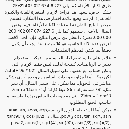
طرق لكتابة الأرقام كما يلي 6,227 674 017 402 2E+21.
بشكل خاص، يسهل هذا قراءة الأرقام الصغيرة للغاية والكبيرة
للغاية. إذا لم يتم وضع علامة اختيار في هذا المكان، فسيتم
عرض النتائج بالطريقة المعتادة لكتابة الأرقام. فيما يخص
المثال بالأعلى، سيظهر كما يلي 6 227 674 017 402 200
000 000. بصرف النظر عن عرض النتائج، فإن الحد الأقصى
لعرض هذه الآلة الحاسبة هو 14 موضع. هذا يجب أن يكون
دقيقاً بما يكفي لمعظم التطبيقات.
علاوة على ذلك، تقوم الآلة الحاسبة من تمكين استخدام
تعبيرات الرياضيات. كنتيجة لذلك، ليس فقط الأرقام التي
يمكن حساب مع بعضها، على سبيل المثال, '92 * 99 statF'.
لكن يمكن أيضاً مزاوجة وحدات القياس مع وحدة أخرى بشكل
مباشر في التحويل. هذا يمكن، على سبيل المثال، أن يبدو
مثل: '78 ستاتفاراد + 85 غيغا فاراد' أو '7mm x 14cm x
21dm = ? cm^3'. يتم جمع وحدات القياس بهذه الطريقة بما
يناسب الجمع المطلوب.
يمكن أيضًا استخدام الدوال الرياضيةatan, sin, acos, exp,
cos, tan, sqrt, asin و pow. مثال:tan(90°), cos(pi/2), 3
pow 2, acos(1), sqrt(4), sin(90), asin(1/2), sin(π/2),
atan(1/4) أو 2 exp 3