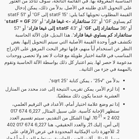
المناسبة المعروفة بها. في القائمة الناتجة، سوف تتأكد من العثور
على التحويل الذي طلبته في الأصل. بدلاً من ذلك، يمكن إدخال
القيمة المطلوب تحويلها كما يلي: '15 statF إلى GF' أو '51 statF
كم يساوي GF' أو '22
ستاتفاراد -> غيغا فاراد
' أو '29
statF = GF
'
أو '36
ستاتفاراد إلى GF
' أو '43
statF إلى غيغا فاراد
' أو '57
ستاتفاراد كم يساوي غيغا فاراد
'. هذا البديل، فإن الآلة الحاسبة
تكتشف فوراً وحدة القيمة الأصلية التي سيتم التحويل إليها. بغض
النظر عن استخدام أياً منهم، فإنها توفر البحث المرهق على الإدراج
المناسب في قائمة اختيار طويلة مع فئات لا تعد ولا تحصى ووحدات
مدعومة لا حصر لها. يتم اعتبار كل ذلك بواسطة الآلة الحاسبة وتقوم
بالمهمة في جزء من الثانية..
بدلاً من '√25' ، يمكن كتابة 'sqrt 25'.
إذا لزم الأمر، يمكن تقريب النتيجة إلى عدد محدد من المنازل
العشرية عندما يكون ذلك منطقيًا.
إذا تم وضع علامة اختيار أمام، الأعداد في الترقيم العلمي،
ستظهر الإجابة كأسية. على سبيل المثال, 6,227 674 017
21
402 2
×
10
. لهذا الشكل من التقديم، سيتم تقسيم العدد
إلى أس، إليك 21, والعدد الحقيقي، هنا 6,227 674 017 402
2. للأجهزة ذات الإمكانية المحدودة في عرض الأرقام، على
سبيل المثال، آلات الجيب الحاسبة، يستطيع الفرد أيضاً إيجاد