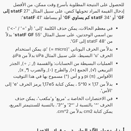
للحصول على النتيجة المطلوبة بأسرع وقت ممكن، من الأفضل
إدخال القيمة المراد تحويلها كنص، على سبيل المثال '27
statF إلى
GF
' أو '34
statF كم يساوي GF
' أو ببساطة '41
statF
':
في معظم الحالات، يمكن حذف الكلمة 'إلى' (أو '=' / '->')
بين اسمي الوحدتين، على سبيل المثال '55
statF GF
' بدلاً
من '48 statF إلى GF'.
بدلاً من الحرف اليوناني 'µ' (= micro)، يمكن استخدام
الحرف 'u' البسيط، على سبيل المثال uPa بدلاً من µPa.
العمليات البسيطة من الحسابات: والقسمة (/, :, ÷), الجذر
التربيعي (√), الجمع (+), والطرح (-), والضرب (*, x),
الأقواس, pi (π) و و أس (^) مسموح بها في هذا التوقيت
بدلاً من 1,17 × 10^5 ، يمكن كتابة 1,17e5 يرمز الحرف 'e' إلى
'الأس'.
في الاختصارات الخاصة بـ 'مربع' و'مكعب'، يمكن حذف
الحرف '^' بالنسبة لـ '^2' و'^3'. بالنسبة للسنتيمتر المربع،
يمكن كتابة cm2 بدلاً من cm^2.
أو: استخدام الآلة الحاسبة مع قوائم الاختيار