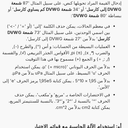
إدخال القيمة المراد تحويلها كنص، على سبيل المثال '87
شمعة
DVWG إلى كارسل
' أو '34
شمعة DVWG كم يساوي كارسل
' أو
ببساطة '80
شمعة DVWG
':
في معظم الحالات، يمكن حذف الكلمة 'إلى' (أو '=' / '->')
بين اسمي الوحدتين، على سبيل المثال '73
شمعة DVWG
كارسل
' بدلاً من '27 شمعة DVWG إلى كارسل'.
العمليات البسيطة من الحسابات: و أس (^), والطرح (-),
والضرب (*, x), pi (π), الأقواس, الجذر التربيعي (√), والقسمة
(/, :, ÷) و الجمع (+) مسموح بها في هذا التوقيت
بدلاً من الحرف اليوناني 'µ' (= micro)، يمكن استخدام
الحرف 'u' البسيط، على سبيل المثال uPa بدلاً من µPa.
بدلاً من 1,95 × 10^5 ، يمكن كتابة 1,95e5 يرمز الحرف 'e' إلى
'الأس'.
في الاختصارات الخاصة بـ 'مربع' و'مكعب'، يمكن حذف
الحرف '^' بالنسبة لـ '^2' و'^3'. بالنسبة للسنتيمتر المربع،
يمكن كتابة cm2 بدلاً من cm^2.
أو: استخدام الآلة الحاسبة مع قوائم الاختيار