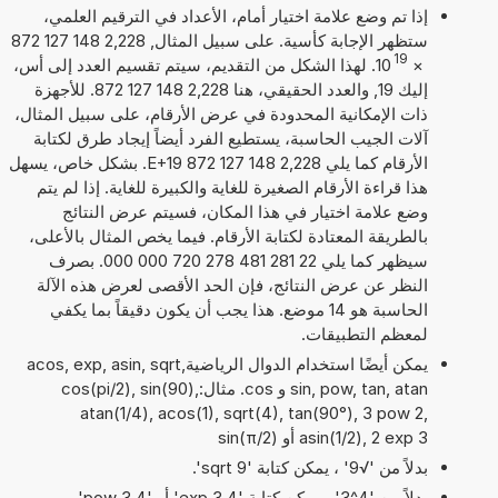
إذا تم وضع علامة اختيار أمام، الأعداد في الترقيم العلمي،
ستظهر الإجابة كأسية. على سبيل المثال, 2,228 148 127 872
19
×
10
. لهذا الشكل من التقديم، سيتم تقسيم العدد إلى أس،
إليك 19, والعدد الحقيقي، هنا 2,228 148 127 872. للأجهزة
ذات الإمكانية المحدودة في عرض الأرقام، على سبيل المثال،
آلات الجيب الحاسبة، يستطيع الفرد أيضاً إيجاد طرق لكتابة
الأرقام كما يلي 2,228 148 127 872 E+19. بشكل خاص، يسهل
هذا قراءة الأرقام الصغيرة للغاية والكبيرة للغاية. إذا لم يتم
وضع علامة اختيار في هذا المكان، فسيتم عرض النتائج
بالطريقة المعتادة لكتابة الأرقام. فيما يخص المثال بالأعلى،
سيظهر كما يلي 22 281 481 278 720 000 000. بصرف
النظر عن عرض النتائج، فإن الحد الأقصى لعرض هذه الآلة
الحاسبة هو 14 موضع. هذا يجب أن يكون دقيقاً بما يكفي
لمعظم التطبيقات.
يمكن أيضًا استخدام الدوال الرياضيةacos, exp, asin, sqrt,
sin, pow, tan, atan و cos. مثال:cos(pi/2), sin(90),
atan(1/4), acos(1), sqrt(4), tan(90°), 3 pow 2,
asin(1/2), 2 exp 3 أو sin(π/2)
بدلاً من '√9' ، يمكن كتابة 'sqrt 9'.
بدلاً من '4^3' ، يمكن كتابة '4 exp 3' أو '4 pow 3'.