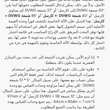
الأصل. بدلاً من ذلك، يمكن إدخال القيمة المطلوب تحويلها كما يلي:
'93 شمعة DVWG إلى كارسل' أو '27 شمعة DVWG كم يساوي
كارسل' أو '40
شمعة DVWG -> كارسل
' أو '86
شمعة DVWG =
كارسل
'. هذا البديل، فإن الآلة الحاسبة تكتشف فوراً وحدة القيمة
الأصلية التي سيتم التحويل إليها. بغض النظر عن استخدام أياً منهم،
فإنها توفر البحث المرهق على الإدراج المناسب في قائمة اختيار
طويلة مع فئات لا تعد ولا تحصى ووحدات مدعومة لا حصر لها. يتم
اعتبار كل ذلك بواسطة الآلة الحاسبة وتقوم بالمهمة في جزء من
الثانية..
إذا لزم الأمر، يمكن تقريب النتيجة إلى عدد محدد من المنازل
العشرية عندما يكون ذلك منطقيًا.
علاوة على ذلك، تقوم الآلة الحاسبة من تمكين استخدام
تعبيرات الرياضيات. كنتيجة لذلك، ليس فقط الأرقام التي
يمكن حساب مع بعضها، على سبيل المثال, '5 * 51 شمعة
DVWG'. لكن يمكن أيضاً مزاوجة وحدات القياس مع وحدة
أخرى بشكل مباشر في التحويل. هذا يمكن، على سبيل المثال،
أن يبدو مثل: '12 شمعة DVWG + 58 كارسل' أو '97mm x
44cm x 90dm = ? cm^3'. يتم جمع وحدات القياس بهذه
الطريقة بما يناسب الجمع المطلوب.