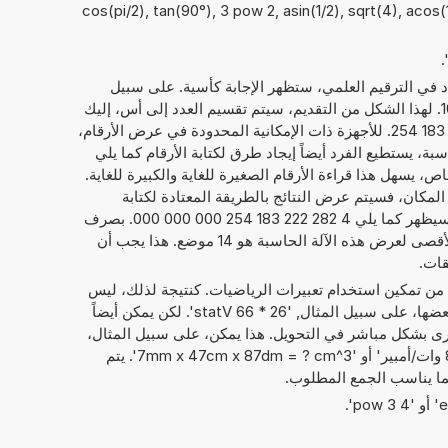
cos(pi/2), tan(90°), 3 pow 2, asin(1/2), sqrt(4), acos(1), 
داد في الترقيم العلمي، ستظهر الإجابة كأسية. على سبيل
1
. لهذا الشكل من التقديم، سيتم تقسيم العدد إلى أس، إليك
21, والعدد الحقيقي، هنا 4,282 222 183 254. للأجهزة ذات الإمكانية المحدودة في عرض الأرقام،
ة، يستطيع الفرد أيضاً إيجاد طرق لكتابة الأرقام كما يلي
1 254 E+21. بشكل خاص، يسهل هذا قراءة الأرقام الصغيرة للغاية والكبيرة للغاية.
 المكان، فسيتم عرض النتائج بالطريقة المعتادة لكتابة
الأرقام. فيما يخص المثال بالأعلى، سيظهر كما يلي 4 282 222 183 254 000 000 000. بصرف
النظر عن عرض النتائج، فإن الحد الأقصى لعرض هذه الآلة الحاسبة هو 14 موضع. هذا يجب أن
قات.
 من تمكين استخدام تعبيرات الرياضيات. كنتيجة لذلك، ليس
فقط الأرقام التي يمكن حساب مع بعضها، على سبيل المثال, '26 * 66 statV'. لكن يمكن أيضاً
ى بشكل مباشر في التحويل. هذا يمكن، على سبيل المثال،
أن يبدو مثل: '45 ستات فولت + 85 وات/أمبير' أو '7mm x 47cm x 87dm = ? cm^3'. يتم
ما يناسب الجمع المطلوب.