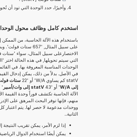
وأخيرًا، حدد الوحدة التي تود أن تُحو
استخدم كامل وظائف محول الوحدات هذا لتحو
باستخدام هذه الآلة الحاسبة، من الممكن إد
على سبيل المثال, '657 
التي سيتم تحويلها, في هذه الحالة اختر 'ال
الوحدات المناسبة المعروفة بها. في القائم
statV كم يساوي W/A' أو '22
ستات فولت 
إلى W/A
' أو '43
statV إلى وات/أمبير
' أ
الآلة الحاسبة تكتشف فوراً وحدة القيمة الأ
منهم، فإنها توفر البحث المرهق على الإدر
ووحدات مدعومة لا حصر لها. يتم اعتبار كل
الثانية..
إذا لزم الأمر، يمكن تقريب النتيجة 