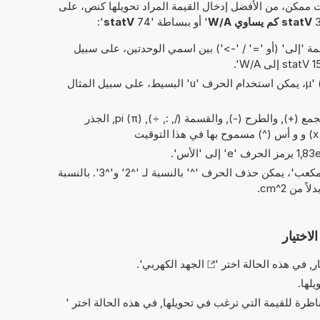
 ممكن، من الأفضل إدخال القيمة المراد تحويلها كنص، على
statV كم يساوي W/A
' أو ببساطة '74
statV
':
 'إلى' (أو '=' / '->') بين اسمي الوحدتين، على سبيل
بدلاً من الحرف اليوناني 'µ' (= micro)، يمكن استخدام الحرف 'u' البسيط، على سبيل المثال
العمليات البسيطة من الحسابات: الجمع (+), والطرح (-), والقسمة (/, :, ÷), pi (π), الجذر
في الاختصارات الخاصة بـ 'مربع' و'مكعب'، يمكن حذف الحرف '^' بالنسبة لـ '^2' و'^3'. بالنسبة
لاختيار
ر, في هذه الحالة اختر '
الجهد الكهربي
'.
يلها.
ناظرة للقيمة التي ترغب في تحويلها, في هذه الحالة اختر '