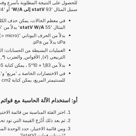
للحصول على النتيجة المطلوبة بأسرع وقت
سبيل المثال '93
statV إلى W/A
' أو '34
في معظم الحالات، يمكن حذف الكلمة
المثال '55
statV W/A
' بدلاً من '15 statV إلى W/A'.
uPa بدلاً من µPa.
التربيعي (√), الأقواس, والضرب (*, x) و و أس (^) مسموح بها في هذا التوقيت
بدلاً من 1,83 × 10^5 ، يمكن كتابة 1,83e5 يرمز الحرف 'e' إلى 'الأس'.
للسنتيمتر المربع، يمكن كتابة cm2 بدلاً من cm^2.
أو: استخدام الآلة الحاسبة مع قوائم ا
اختر الفئة المناسبة من قائمة الاختيا
ثم بعد ذلك أَدْرَجَ القيمة التي تود تحو
ومن قائمة الاختيار، حدد الوحدة الم
ستات فولت [statV]
'.