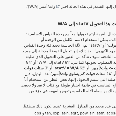
ل إليها القيمة, في هذه الحالة اختر '
وات/أمبير [W/A]
'.
يل statV إلى W/A
خال القيمة ليتم تحويلها معاً مع وحدة القياس الأساسية؛
ستات فولت'. وبذلك، يمكن استخدام الاسم الكامل من الوحدة أو
الاختصارعلى سبيل المثال، سواء 'ستات فولت' أو 'statV'. ثم، الآلة الحاسبة تحدد فئة وحدة القياس
جهد الكهربي'. بعد ذلك، إنها تحول القيمة المدخلة إلى جميع
ة الناتجة، سوف تتأكد من العثور على التحويل الذي طلبته
في الأصل. بدلاً من ذلك، يمكن إدخال القيمة المطلوب تحويلها كما يلي: '81 statV إلى W/A' أو '84
-> وات/أمبير
' أو '62
statV = W/A
' أو '3
ستات فولت
و '24
ستات فولت كم يساوي وات/أمبير
'. هذا البديل، فإن
صلية التي سيتم التحويل إليها. بغض النظر عن استخدام أياً
اج المناسب في قائمة اختيار طويلة مع فئات لا تعد ولا تحصى
 ذلك بواسطة الآلة الحاسبة وتقوم بالمهمة في جزء من
إلى عدد محدد من المنازل العشرية عندما يكون ذلك منطقيًا.
يمكن أيضًا استخدام الدوال الرياضيةtan, exp, asin, sqrt, pow, sin, atan, acos و cos.