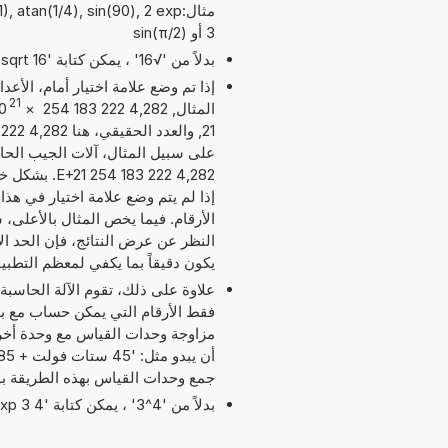
مثال:atan(1/4), sin(90), 2 exp
3 أو sin(π/2)
بدلاً من '√16' ، يمكن كتابة 'sqrt 16'.
إذا تم وضع علامة اختيار أمام، الأع
21
المثال, 4,282 222 183 254
×
0
على سبيل المثال، آلات الجيب الحاسب
4,282 222 83
إذا لم يتم وضع علامة اختيار في هذا
يكون دقيقاً بما يكفي لمعظم التطبي
علاوة على ذلك، تقوم الآلة الحاسبة
مزاوجة وحدات القياس مع وحدة أخر
جمع وحدات القياس بهذه الطريقة ب
بدلاً من '4^3' ، يمكن كتابة '4 exp 3' أو '4 pow 3'.