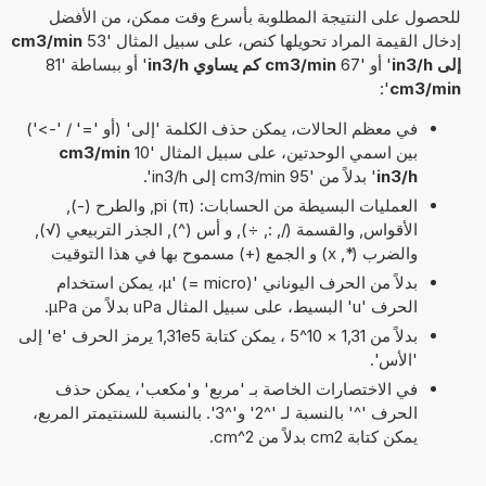
للحصول على النتيجة المطلوبة بأسرع وقت ممكن، من الأفضل
إدخال القيمة المراد تحويلها كنص، على سبيل المثال '53
cm3/min
إلى in3/h
' أو '67
cm3/min كم يساوي in3/h
' أو ببساطة '81
':
cm3/min
في معظم الحالات، يمكن حذف الكلمة 'إلى' (أو '=' / '->')
بين اسمي الوحدتين، على سبيل المثال '10
cm3/min
in3/h
' بدلاً من '95 cm3/min إلى in3/h'.
العمليات البسيطة من الحسابات: pi (π), والطرح (-),
الأقواس, والقسمة (/, :, ÷), و أس (^), الجذر التربيعي (√),
والضرب (*, x) و الجمع (+) مسموح بها في هذا التوقيت
بدلاً من الحرف اليوناني 'µ' (= micro)، يمكن استخدام
الحرف 'u' البسيط، على سبيل المثال uPa بدلاً من µPa.
بدلاً من 1,31 × 10^5 ، يمكن كتابة 1,31e5 يرمز الحرف 'e' إلى
'الأس'.
في الاختصارات الخاصة بـ 'مربع' و'مكعب'، يمكن حذف
الحرف '^' بالنسبة لـ '^2' و'^3'. بالنسبة للسنتيمتر المربع،
يمكن كتابة cm2 بدلاً من cm^2.