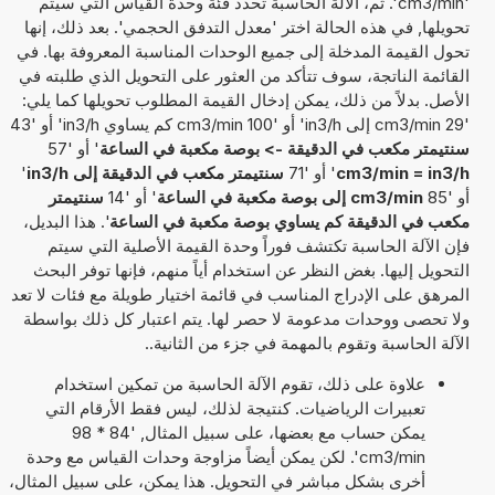
'cm3/min'. ثم، الآلة الحاسبة تحدد فئة وحدة القياس التي سيتم
تحويلها, في هذه الحالة اختر 'معدل التدفق الحجمي'. بعد ذلك، إنها
تحول القيمة المدخلة إلى جميع الوحدات المناسبة المعروفة بها. في
القائمة الناتجة، سوف تتأكد من العثور على التحويل الذي طلبته في
الأصل. بدلاً من ذلك، يمكن إدخال القيمة المطلوب تحويلها كما يلي:
'29 cm3/min إلى in3/h' أو '100 cm3/min كم يساوي in3/h' أو '43
سنتيمتر مكعب في الدقيقة -> بوصة مكعبة في الساعة
' أو '57
cm3/min = in3/h
' أو '71
سنتيمتر مكعب في الدقيقة إلى in3/h
'
أو '85
cm3/min إلى بوصة مكعبة في الساعة
' أو '14
سنتيمتر
مكعب في الدقيقة كم يساوي بوصة مكعبة في الساعة
'. هذا البديل،
فإن الآلة الحاسبة تكتشف فوراً وحدة القيمة الأصلية التي سيتم
التحويل إليها. بغض النظر عن استخدام أياً منهم، فإنها توفر البحث
المرهق على الإدراج المناسب في قائمة اختيار طويلة مع فئات لا تعد
ولا تحصى ووحدات مدعومة لا حصر لها. يتم اعتبار كل ذلك بواسطة
الآلة الحاسبة وتقوم بالمهمة في جزء من الثانية..
علاوة على ذلك، تقوم الآلة الحاسبة من تمكين استخدام
تعبيرات الرياضيات. كنتيجة لذلك، ليس فقط الأرقام التي
يمكن حساب مع بعضها، على سبيل المثال, '84 * 98
cm3/min'. لكن يمكن أيضاً مزاوجة وحدات القياس مع وحدة
أخرى بشكل مباشر في التحويل. هذا يمكن، على سبيل المثال،