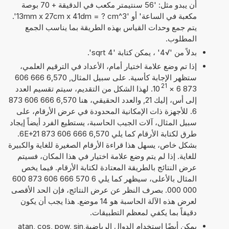
أن يبدو مثل: '56 سنتيمتر مكعب في الدقيقة + 70 بوصة
مكعبة في الساعة' أو '13mm x 27cm x 41dm = ? cm^3'.
يتم جمع وحدات القياس بهذه الطريقة بما يناسب الجمع
المطلوب.
بدلاً من '√4' ، يمكن كتابة 'sqrt 4'.
إذا تم وضع علامة اختيار أمام، الأعداد في الترقيم العلمي،
ستظهر الإجابة كأسية. على سبيل المثال, 6,570 666 606
21
873 6
×
10
. لهذا الشكل من التقديم، سيتم تقسيم العدد
إلى أس، إليك 21, والعدد الحقيقي، هنا 6,570 666 606 873
6. للأجهزة ذات الإمكانية المحدودة في عرض الأرقام، على
سبيل المثال، آلات الجيب الحاسبة، يستطيع الفرد أيضاً إيجاد
طرق لكتابة الأرقام كما يلي 6,570 666 606 873 6E+21.
بشكل خاص، يسهل هذا قراءة الأرقام الصغيرة للغاية والكبيرة
للغاية. إذا لم يتم وضع علامة اختيار في هذا المكان، فسيتم
عرض النتائج بالطريقة المعتادة لكتابة الأرقام. فيما يخص
المثال بالأعلى، سيظهر كما يلي 6 570 666 606 873 600
000 000. بصرف النظر عن عرض النتائج، فإن الحد الأقصى
لعرض هذه الآلة الحاسبة هو 14 موضع. هذا يجب أن يكون
دقيقاً بما يكفي لمعظم التطبيقات.
يمكن أيضًا استخدام الدوال الرياضيةatan, cos, pow, sin,