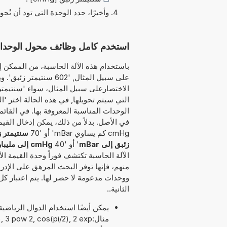
وأخيرًا، حدد الوحدة التي تود أن تُحو
استخدم كامل وظائف محول الوحدات هذا لتحو
باستخدام هذه الآلة الحاسبة، من الممكن إد
على سبيل المثال, '602 
التي سيتم تحويلها, في هذه الحالة اختر 'ا
الوحدات المناسبة المعروفة بها. في القائم
cmHg كم يساوي mBar' أو '70
سنتيمتر ز
زئبق إلى mBar
' أو '40
cmHg إلى مليبار
الآلة الحاسبة تكتشف فوراً وحدة القيمة الأ
منهم، فإنها توفر البحث المرهق على الإدر
ووحدات مدعومة لا حصر لها. يتم اعتبار كل
الثانية..
مثال:3 pow 2, cos(pi/2), 2 exp