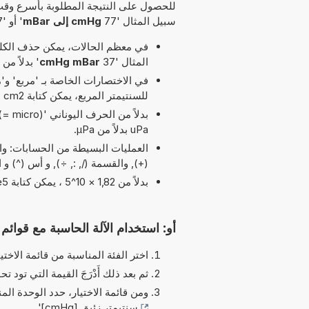
للحصول على النتيجة المطلوبة بأسرع وقت
سبيل المثال '77
cmHg إلى mBar
' أو '67
في معظم الحالات، يمكن حذف الكلمة
المثال '37
cmHg mBar
' بدلاً من '47 cmHg إلى mBar
للسنتيمتر المربع، يمكن كتابة cm2 بدلاً من cm^2.
uPa بدلاً من µPa.
(+), والقسمة (/, :, ÷), و أس (^) و
بدلاً من 1,82 × 10^5 ، يمكن كتابة 1,82e5 يرمز الحرف 'e' إلى 'الأس'.
أو: استخدام الآلة الحاسبة مع قوائم ا
اختر الفئة المناسبة من قائمة الاختيا
ثم بعد ذلك أَدْرَجَ القيمة التي تود تحو
ومن قائمة الاختيار، حدد الوحدة الم
سنتيمتر زئبق [cmHg]
'.