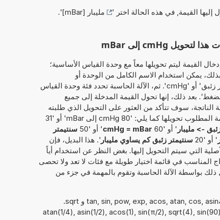
ل إليها القيمة, في هذه الحالة اختر '
مليبار [mBar]
'.
يل cmHg إلى mBar
خال القيمة ليتم تحويلها معاً مع وحدة القياس الأساسية؛
سنتيمتر زئبق'. وبذلك، يمكن استخدام الاسم الكامل من الوحدة أو
الاختصارعلى سبيل المثال، سواء 'سنتيمتر زئبق' أو 'cmHg'. ثم، الآلة الحاسبة تحدد فئة وحدة القياس
لضغط'. بعد ذلك، إنها تحول القيمة المدخلة إلى جميع
ة الناتجة، سوف تتأكد من العثور على التحويل الذي طلبته
في الأصل. بدلاً من ذلك، يمكن إدخال القيمة المطلوب تحويلها كما يلي: '80 cmHg إلى mBar' أو '31
ئبق -> مليبار
' أو '60
cmHg = mBar
' أو '50
سنتيمتر
' أو '20
سنتيمتر زئبق كم يساوي مليبار
'. هذا البديل، فإن
صلية التي سيتم التحويل إليها. بغض النظر عن استخدام أياً
اج المناسب في قائمة اختيار طويلة مع فئات لا تعد ولا تحصى
 ذلك بواسطة الآلة الحاسبة وتقوم بالمهمة في جزء من
يمكن أيضًا استخدام الدوال الرياضيةtan, sin, pow, exp, acos, atan, cos, asin و sqrt.
atan(1/4), asin(1/2), acos(1), sin(π/2), sqrt(4), sin(90), 