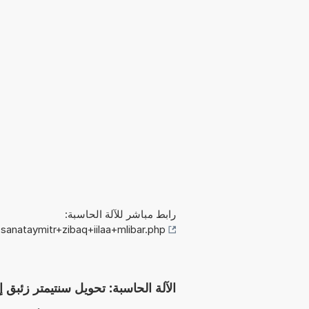
رابط مباشر للآلة الحاسبة:
anataymitr+zibaq+iilaa+mlibar.php
الآلة الحاسبة: تحويل سنتيمتر زئبق إلى مليبار (g