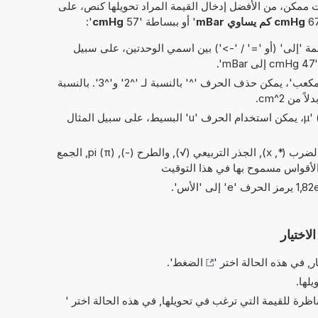
 ممكن، من الأفضل إدخال القيمة المراد تحويلها كنص، على
cmHg كم يساوي mBar
' أو ببساطة '57
cmHg
':
 'إلى' (أو '=' / '->') بين اسمي الوحدتين، على سبيل
'.
في الاختصارات الخاصة بـ 'مربع' و'مكعب'، يمكن حذف الحرف '^' بالنسبة لـ '^2' و'^3'. بالنسبة
بدلاً من الحرف اليوناني 'µ' (= micro)، يمكن استخدام الحرف 'u' البسيط، على سبيل المثال
العمليات البسيطة من الحسابات: والضرب (*, x), الجذر التربيعي (√), والطرح (-), pi (π), الجمع
 الأقواس مسموح بها في هذا التوقيت
لاختيار
ر, في هذه الحالة اختر '
الضغط
'.
يلها.
ناظرة للقيمة التي ترغب في تحويلها, في هذه الحالة اختر '