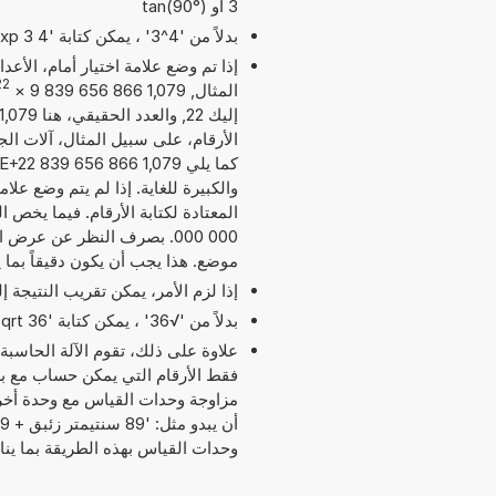
3 أو tan(90°)
بدلاً من '4^3' ، يمكن كتابة '4 exp 3' أو '4 pow 3'.
إذا تم وضع علامة اختيار أمام، الأع
22
المثال, 1,079 866 656 839 9
×
الأرقام، على سبيل المثال، آلات الج
والكبيرة للغاية. إذا لم يتم وضع عل
موضع. هذا يجب أن يكون دقيقاً بما
إذا لزم الأمر، يمكن تقريب النتيجة 
بدلاً من '√36' ، يمكن كتابة 'sqrt 36'.
علاوة على ذلك، تقوم الآلة الحاسبة
مزاوجة وحدات القياس مع وحدة أخر
وحدات القياس بهذه الطريقة بما ي