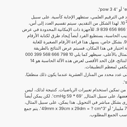
داد في الترقيم العلمي، ستظهر الإجابة كأسية. على سبيل
10
. لهذا الشكل من التقديم، سيتم تقسيم العدد إلى أس،
إليك 22, والعدد الحقيقي، هنا 1,079 866 656 839 9. للأجهزة ذات الإمكانية المحدودة في عرض
يب الحاسبة، يستطيع الفرد أيضاً إيجاد طرق لكتابة الأرقام
كما يلي 1,079 866 656 839 9E+22. بشكل خاص، يسهل هذا قراءة الأرقام الصغيرة للغاية
امة اختيار في هذا المكان، فسيتم عرض النتائج بالطريقة
المعتادة لكتابة الأرقام. فيما يخص المثال بالأعلى، سيظهر كما يلي 10 798 666 568 399 000
000 000. بصرف النظر عن عرض النتائج، فإن الحد الأقصى لعرض هذه الآلة الحاسبة هو 14
 يكفي لمعظم التطبيقات.
إلى عدد محدد من المنازل العشرية عندما يكون ذلك منطقيًا.
 من تمكين استخدام تعبيرات الرياضيات. كنتيجة لذلك، ليس
فقط الأرقام التي يمكن حساب مع بعضها، على سبيل المثال, '69 * 59 cmHg'. لكن يمكن أيضاً
ى بشكل مباشر في التحويل. هذا يمكن، على سبيل المثال،
أن يبدو مثل: '89 سنتيمتر زئبق + 79 مليبار' أو '49mm x 39cm x 29dm = ? cm^3'. يتم جمع
ناسب الجمع المطلوب.