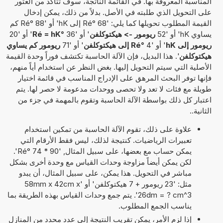
المناسبة المعروفة بها. في القائمة الناتجة، سوف تتأكد من العثور
على التحويل الذي طلبته في الأصل. بدلاً من ذلك، يمكن إدخال
القيمة المطلوب تحويلها كما يلي: '68 °Ré إلى hK' أو '88 °Ré كم
يساوي hK' أو '52
ريومور -> هيكتوكلفن
' أو '36
°Ré = hK
' أو '20
ريومور إلى hK
' أو '4
°Ré إلى هيكتوكلفن
' أو '71
ريومور كم يساوي
هيكتوكلفن
'. هذا البديل، فإن الآلة الحاسبة تكتشف فوراً وحدة القيمة
الأصلية التي سيتم التحويل إليها. بغض النظر عن استخدام أياً منهم،
فإنها توفر البحث المرهق على الإدراج المناسب في قائمة اختيار
طويلة مع فئات لا تعد ولا تحصى ووحدات مدعومة لا حصر لها. يتم
اعتبار كل ذلك بواسطة الآلة الحاسبة وتقوم بالمهمة في جزء من
الثانية..
علاوة على ذلك، تقوم الآلة الحاسبة من تمكين استخدام
تعبيرات الرياضيات. كنتيجة لذلك، ليس فقط الأرقام التي
يمكن حساب مع بعضها، على سبيل المثال, '90 * 74 °Ré'.
لكن يمكن أيضاً مزاوجة وحدات القياس مع وحدة أخرى بشكل
مباشر في التحويل. هذا يمكن، على سبيل المثال، أن يبدو
مثل: '23 ريومور + 7 هيكتوكلفن' أو '58mm x 42cm x
26dm = ? cm^3'. يتم جمع وحدات القياس بهذه الطريقة بما
يناسب الجمع المطلوب.
إذا لزم الأمر، يمكن تقريب النتيجة إلى عدد محدد من المنازل