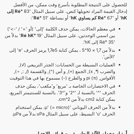
للحصول على النتيجة المطلوبة بأسرع وقت ممكن، من الأفضل
إدخال القيمة المراد تحويلها كنص، على سبيل المثال '83
°Ré إلى
hK
' أو '67
°Ré كم يساوي hK
' أو ببساطة '51
°Ré
':
في معظم الحالات، يمكن حذف الكلمة 'إلى' (أو '=' / '->')
بين اسمي الوحدتين، على سبيل المثال '19
°Ré hK
' بدلاً من
'35 °Ré إلى hK'.
بدلاً من 1,7 × 10^5 ، يمكن كتابة 1,7e5 يرمز الحرف 'e' إلى
'الأس'.
العمليات البسيطة من الحسابات: الجذر التربيعي (√),
والضرب (*, x), الجمع (+), و أس (^), والقسمة (/, :, ÷),
الأقواس, pi (π) و والطرح (-) مسموح بها في هذا التوقيت
في الاختصارات الخاصة بـ 'مربع' و'مكعب'، يمكن حذف
الحرف '^' بالنسبة لـ '^2' و'^3'. بالنسبة للسنتيمتر المربع،
يمكن كتابة cm2 بدلاً من cm^2.
بدلاً من الحرف اليوناني 'µ' (= micro)، يمكن استخدام
الحرف 'u' البسيط، على سبيل المثال uPa بدلاً من µPa.
أو: استخدام الآلة الحاسبة مع قوائم الاختيار