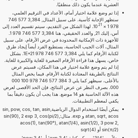
العشرية عندما يكون ذلك منطقيًا.
إذا تم وضع علامة اختيار أمام، الأعداد في الترقيم العلمي،
ستظهر الإجابة كأسية. على سبيل المثال, 3,384 577 746
21
978 1
×
10
. لهذا الشكل من التقديم، سيتم تقسيم العدد إلى
أس، إليك 21, والعدد الحقيقي، هنا 3,384 577 746 978 1.
للأجهزة ذات الإمكانية المحدودة في عرض الأرقام، على سبيل
المثال، آلات الجيب الحاسبة، يستطيع الفرد أيضاً إيجاد طرق
لكتابة الأرقام كما يلي 3,384 577 746 978 1E+21. بشكل
خاص، يسهل هذا قراءة الأرقام الصغيرة للغاية والكبيرة للغاية.
إذا لم يتم وضع علامة اختيار في هذا المكان، فسيتم عرض
النتائج بالطريقة المعتادة لكتابة الأرقام. فيما يخص المثال
بالأعلى، سيظهر كما يلي 3 384 577 746 978 100 000
000. بصرف النظر عن عرض النتائج، فإن الحد الأقصى لعرض
هذه الآلة الحاسبة هو 14 موضع. هذا يجب أن يكون دقيقاً بما
يكفي لمعظم التطبيقات.
يمكن أيضًا استخدام الدوال الرياضيةsin, pow, cos, tan, asin,
atan, sqrt, acos و exp. مثال:sin(90), 2 exp 3, cos(pi/2),
acos(1), tan(90°), atan(1/4), asin(1/2), 3 pow 2,
sin(π/2) أو sqrt(4)
بدلاً من '4^3' ، يمكن كتابة '4 exp 3' أو '4 pow 3'.