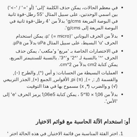
في معظم الحالات، يمكن حذف الكلمة 'إلى' (أو '=' / '->')
بين اسمي الوحدتين، على سبيل المثال '55 رطل-قوة ثانية
في البوصة المربعة g/cms' بدلاً من '4 رطل-قوة ثانية في
البوصة المربعة إلى g/cms'.
بدلاً من الحرف اليوناني 'µ' (= micro)، يمكن استخدام
الحرف 'u' البسيط، على سبيل المثال uPa بدلاً من µPa.
في الاختصارات الخاصة بـ 'مربع' و'مكعب'، يمكن حذف
الحرف '^' بالنسبة لـ '^2' و'^3'. بالنسبة للسنتيمتر المربع،
يمكن كتابة cm2 بدلاً من cm^2.
العمليات البسيطة من الحسابات: و أس (^), والطرح (-),
والقسمة (/, :, ÷), pi (π), الأقواس, الجمع (+), الجذر التربيعي
(√) و والضرب (*, x) مسموح بها في هذا التوقيت
بدلاً من 1,06 × 10^5 ، يمكن كتابة 1,06e5 يرمز الحرف 'e' إلى
'الأس'.
أو: استخدام الآلة الحاسبة مع قوائم الاختيار
اختر الفئة المناسبة من قائمة الاختيار, في هذه الحالة اختر '