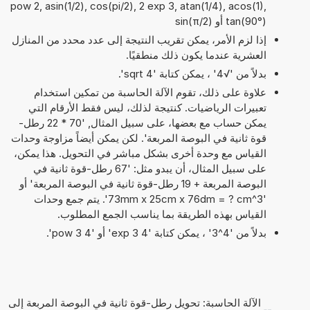
pow 2, asin(1/2), cos(pi/2), 2 exp 3, atan(1/4), acos(1),
tan(90°) أو sin(π/2)
إذا لزم الأمر، يمكن تقريب النتيجة إلى عدد محدد من المنازل
العشرية عندما يكون ذلك منطقيًا.
بدلاً من '√4' ، يمكن كتابة 'sqrt 4'.
علاوة على ذلك، تقوم الآلة الحاسبة من تمكين استخدام
تعبيرات الرياضيات. كنتيجة لذلك، ليس فقط الأرقام التي
يمكن حساب مع بعضها، على سبيل المثال, '70 * 22 رطل-
قوة ثانية في البوصة المربعة'. لكن يمكن أيضاً مزاوجة وحدات
القياس مع وحدة أخرى بشكل مباشر في التحويل. هذا يمكن،
على سبيل المثال، أن يبدو مثل: '67 رطل-قوة ثانية في
البوصة المربعة + 19 رطل-قوة ثانية في البوصة المربعة' أو
'73mm x 25cm x 76dm = ? cm^3'. يتم جمع وحدات
القياس بهذه الطريقة بما يناسب الجمع المطلوب.
بدلاً من '4^3' ، يمكن كتابة '4 exp 3' أو '4 pow 3'.
الآلة الحاسبة: تحويل رطل-قوة ثانية في البوصة المربعة إلى