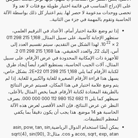
على الإدراج المناسب في قائمة اختيار طويلة مع فئات لا تعد ولا
تحصى ووحدات مدعومة لا حصر لها. يتم اعتبار كل ذلك بواسطة الآلة
الحاسبة وتقوم بالمهمة في جزء من الثانية..
إذا تم وضع علامة اختيار أمام، الأعداد في الترقيم العلمي،
ستظهر الإجابة كأسية. على سبيل المثال, 1,168 215 298 011
22
2
×
10
. لهذا الشكل من التقديم، سيتم تقسيم العدد إلى
أس، إليك 22, والعدد الحقيقي، هنا 1,168 215 298 011 2.
للأجهزة ذات الإمكانية المحدودة في عرض الأرقام، على سبيل
المثال، آلات الجيب الحاسبة، يستطيع الفرد أيضاً إيجاد طرق
لكتابة الأرقام كما يلي 1,168 215 298 011 2E+22. بشكل خاص،
يسهل هذا قراءة الأرقام الصغيرة للغاية والكبيرة للغاية. إذا لم
يتم وضع علامة اختيار في هذا المكان، فسيتم عرض النتائج
بالطريقة المعتادة لكتابة الأرقام. فيما يخص المثال بالأعلى،
سيظهر كما يلي 11 682 152 980 112 000 000 000. بصرف
النظر عن عرض النتائج، فإن الحد الأقصى لعرض هذه الآلة
الحاسبة هو 14 موضع. هذا يجب أن يكون دقيقاً بما يكفي
لمعظم التطبيقات.
يمكن أيضًا استخدام الدوال الرياضيةasin, pow, tan, sin,
acos, sqrt, exp, atan و cos. مثال:sqrt(4), sin(90), 3