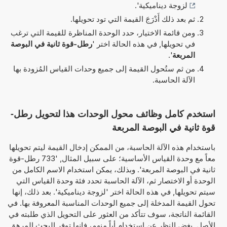
لزوجة ديناميكية
'.
ثم بعد ذلك أَدْرَجَ القيمة التي تود تحويلها.
ومن قائمة الاختيار، حدد الوحدة المناظرة للقيمة التي ترغب
في تحويلها, في هذه الحالة اختر '
رطل-قوة ثانية في البوصة
المربعة
'.
من ثم ستُحول القيمة إلى جميع وحدات القياس المُزودة بها
الآلة الحاسبة.
استخدم كامل وظائف محول الوحدات هذا لتحويل رطل-
قوة ثانية في البوصة المربعة
باستخدام هذه الآلة الحاسبة، من الممكن إدخال القيمة ليتم تحويلها
معاً مع وحدة القياس الأساسية؛ على سبيل المثال, '733 رطل-قوة
ثانية في البوصة المربعة'. وبذلك، يمكن استخدام الاسم الكامل من
الوحدة أو الاختصار ثم، الآلة الحاسبة تحدد فئة وحدة القياس التي
سيتم تحويلها, في هذه الحالة اختر 'لزوجة ديناميكية'. بعد ذلك، إنها
تحول القيمة المدخلة إلى جميع الوحدات المناسبة المعروفة بها. في
القائمة الناتجة، سوف تتأكد من العثور على التحويل الذي طلبته في
الأصل. بغض النظر عن استخدام أياً منهم، فإنها توفر البحث المرهق