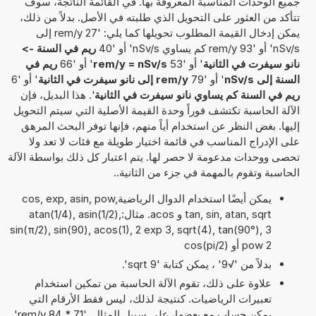
جميع الوحدات المناسبة المعروفة بها. في القائمة الناتجة، سوف
تتأكد من العثور على التحويل الذي طلبته في الأصل. بدلاً من ذلك،
يمكن إدخال القيمة المطلوب تحويلها كما يلي: '27 rem/y إلى
nSv/s' أو '93 rem/y كم يساوي nSv/s' أو '40
ريم في السنة ->
نانو سيفرت في الثانية
' أو '53
rem/y = nSv/s
' أو '66
ريم في
السنة إلى nSv/s
' أو '79
rem/y إلى نانو سيفرت في الثانية
' أو '6
ريم في السنة كم يساوي نانو سيفرت في الثانية
'. هذا البديل، فإن
الآلة الحاسبة تكتشف فوراً وحدة القيمة الأصلية التي سيتم التحويل
إليها. بغض النظر عن استخدام أياً منهم، فإنها توفر البحث المرهق
على الإدراج المناسب في قائمة اختيار طويلة مع فئات لا تعد ولا
تحصى ووحدات مدعومة لا حصر لها. يتم اعتبار كل ذلك بواسطة الآلة
الحاسبة وتقوم بالمهمة في جزء من الثانية..
يمكن أيضًا استخدام الدوال الرياضيةcos, exp, asin, pow,
tan, sin, atan, sqrt و acos. مثال:atan(1/4), asin(1/2),
sin(π/2), sin(90), acos(1), 2 exp 3, sqrt(4), tan(90°), 3
pow 2 أو cos(pi/2)
بدلاً من '√9' ، يمكن كتابة 'sqrt 9'.
علاوة على ذلك، تقوم الآلة الحاسبة من تمكين استخدام
تعبيرات الرياضيات. كنتيجة لذلك، ليس فقط الأرقام التي
يمكن حساب مع بعضها، على سبيل المثال, '71 * 84 rem/y'.