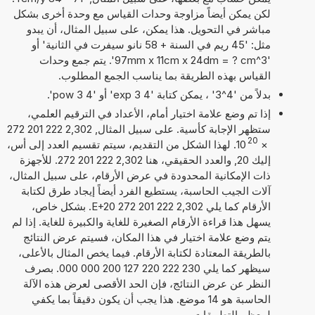
لكن يمكن أيضاً مزاوجة وحدات القياس مع وحدة أخرى بشكل
مباشر في التحويل. هذا يمكن، على سبيل المثال، أن يبدو
مثل: '45 ريم في السنة + 58 نانو سيفرت في الثانية' أو
'97mm x 11cm x 24dm = ? cm^3'. يتم جمع وحدات
القياس بهذه الطريقة بما يناسب الجمع المطلوب.
بدلاً من '4^3' ، يمكن كتابة '4 exp 3' أو '4 pow 3'.
إذا تم وضع علامة اختيار أمام، الأعداد في الترقيم العلمي،
ستظهر الإجابة كأسية. على سبيل المثال, 2,302 222 201 272
20
×
10
. لهذا الشكل من التقديم، سيتم تقسيم العدد إلى أس،
إليك 20, والعدد الحقيقي، هنا 2,302 222 201 272. للأجهزة
ذات الإمكانية المحدودة في عرض الأرقام، على سبيل المثال،
آلات الجيب الحاسبة، يستطيع الفرد أيضاً إيجاد طرق لكتابة
الأرقام كما يلي 2,302 222 201 272 E+20. بشكل خاص،
يسهل هذا قراءة الأرقام الصغيرة للغاية والكبيرة للغاية. إذا لم
يتم وضع علامة اختيار في هذا المكان، فسيتم عرض النتائج
بالطريقة المعتادة لكتابة الأرقام. فيما يخص المثال بالأعلى،
سيظهر كما يلي 230 222 220 127 200 000 000. بصرف
النظر عن عرض النتائج، فإن الحد الأقصى لعرض هذه الآلة
الحاسبة هو 14 موضع. هذا يجب أن يكون دقيقاً بما يكفي
لمعظم التطبيقات.