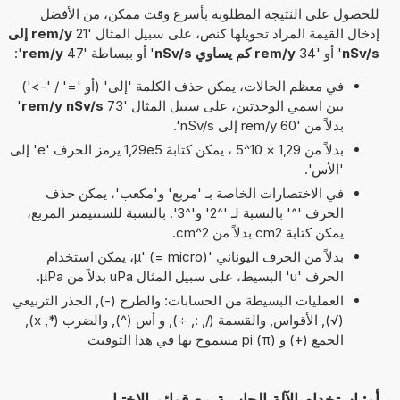
للحصول على النتيجة المطلوبة بأسرع وقت ممكن، من الأفضل
إدخال القيمة المراد تحويلها كنص، على سبيل المثال '21
rem/y إلى
nSv/s
' أو '34
rem/y كم يساوي nSv/s
' أو ببساطة '47
rem/y
':
في معظم الحالات، يمكن حذف الكلمة 'إلى' (أو '=' / '->')
بين اسمي الوحدتين، على سبيل المثال '73
rem/y nSv/s
'
بدلاً من '60 rem/y إلى nSv/s'.
بدلاً من 1,29 × 10^5 ، يمكن كتابة 1,29e5 يرمز الحرف 'e' إلى
'الأس'.
في الاختصارات الخاصة بـ 'مربع' و'مكعب'، يمكن حذف
الحرف '^' بالنسبة لـ '^2' و'^3'. بالنسبة للسنتيمتر المربع،
يمكن كتابة cm2 بدلاً من cm^2.
بدلاً من الحرف اليوناني 'µ' (= micro)، يمكن استخدام
الحرف 'u' البسيط، على سبيل المثال uPa بدلاً من µPa.
العمليات البسيطة من الحسابات: والطرح (-), الجذر التربيعي
(√), الأقواس, والقسمة (/, :, ÷), و أس (^), والضرب (*, x),
الجمع (+) و pi (π) مسموح بها في هذا التوقيت
أو: استخدام الآلة الحاسبة مع قوائم الاختيار