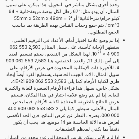
وحدة أخرى بشكل مباشر في التحويل. هذا يمكن، على سبيل
المثال، أن يبدو مثل: '67 رطل لكل بوصة مربعة-ثانية + 64
كيلو جرام/متر-الثانية' أو '55mm x 52cm x 49dm = ?
cm^3'. يتم جمع وحدات القياس بهذه الطريقة بما يناسب
الجمع المطلوب.
إذا تم وضع علامة اختيار أمام، الأعداد في الترقيم العلمي،
ستظهر الإجابة كأسية. على سبيل المثال, 2,583 553 062
21
909 4
×
10
. لهذا الشكل من التقديم، سيتم تقسيم العدد
إلى أس، إليك 21, والعدد الحقيقي، هنا 2,583 553 062 909
4. للأجهزة ذات الإمكانية المحدودة في عرض الأرقام، على
سبيل المثال، آلات الجيب الحاسبة، يستطيع الفرد أيضاً إيجاد
طرق لكتابة الأرقام كما يلي 2,583 553 062 909 4E+21.
بشكل خاص، يسهل هذا قراءة الأرقام الصغيرة للغاية والكبيرة
للغاية. إذا لم يتم وضع علامة اختيار في هذا المكان، فسيتم
عرض النتائج بالطريقة المعتادة لكتابة الأرقام. فيما يخص
المثال بالأعلى، سيظهر كما يلي 2 583 553 062 909 400
000 000. بصرف النظر عن عرض النتائج، فإن الحد الأقصى
لعرض هذه الآلة الحاسبة هو 14 موضع. هذا يجب أن يكون
دقيقاً بما يكفي لمعظم التطبيقات.
إذا لزم الأمر، يمكن تقريب النتيجة إلى عدد محدد من المنازل