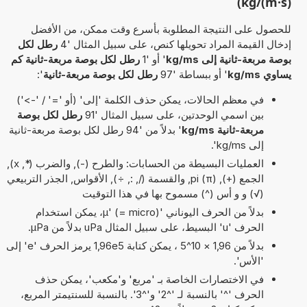
kg/(m·s))
للحصول على النتيجة المطلوبة بأسرع وقت ممكن، من الأفضل
إدخال القيمة المراد تحويلها كنص، على سبيل المثال '4
رطل لكل
بوصة مربعة-ثانية إلى kg/ms
' أو '1
رطل لكل بوصة مربعة-ثانية كم
يساوي kg/ms
' أو ببساطة '97
رطل لكل بوصة مربعة-ثانية
':
في معظم الحالات، يمكن حذف الكلمة 'إلى' (أو '=' / '->')
بين اسمي الوحدتين، على سبيل المثال '91
رطل لكل بوصة
مربعة-ثانية kg/ms
' بدلاً من '94 رطل لكل بوصة مربعة-ثانية
إلى kg/ms'.
العمليات البسيطة من الحسابات: والطرح (-), والضرب (*, x),
الجمع (+), pi (π), والقسمة (/, :, ÷), الأقواس, الجذر التربيعي
(√) و و أس (^) مسموح بها في هذا التوقيت
بدلاً من الحرف اليوناني 'µ' (= micro)، يمكن استخدام
الحرف 'u' البسيط، على سبيل المثال uPa بدلاً من µPa.
بدلاً من 1,96 × 10^5 ، يمكن كتابة 1,96e5 يرمز الحرف 'e' إلى
'الأس'.
في الاختصارات الخاصة بـ 'مربع' و'مكعب'، يمكن حذف
الحرف '^' بالنسبة لـ '^2' و'^3'. بالنسبة للسنتيمتر المربع،