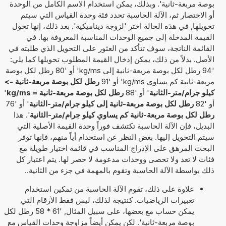
بوصة مربعة-ثانية'. وبذلك، يمكن استخدام الاسم الكامل من الوحدة
أو الاختصار ثم، الآلة الحاسبة تحدد فئة وحدة القياس التي سيتم
تحويلها, في هذه الحالة اختر 'لزوجة ديناميكية'. بعد ذلك، إنها تحول
القيمة المدخلة إلى جميع الوحدات المناسبة المعروفة بها. في
القائمة الناتجة، سوف تتأكد من العثور على التحويل الذي طلبته في
الأصل. بدلاً من ذلك، يمكن إدخال القيمة المطلوب تحويلها كما يلي:
'94 رطل لكل بوصة مربعة-ثانية إلى kg/ms' أو '80 رطل لكل بوصة
مربعة-ثانية كم يساوي kg/ms' أو '91
رطل لكل بوصة مربعة-ثانية ->
كيلو جرام/متر-الثانية
' أو '88
رطل لكل بوصة مربعة-ثانية = kg/ms
'
أو '82
رطل لكل بوصة مربعة-ثانية إلى كيلو جرام/متر-الثانية
' أو '76
رطل لكل بوصة مربعة-ثانية كم يساوي كيلو جرام/متر-الثانية
'. هذا
البديل، فإن الآلة الحاسبة تكتشف فوراً وحدة القيمة الأصلية التي
سيتم التحويل إليها. بغض النظر عن استخدام أياً منهم، فإنها توفر
البحث المرهق على الإدراج المناسب في قائمة اختيار طويلة مع
فئات لا تعد ولا تحصى ووحدات مدعومة لا حصر لها. يتم اعتبار كل
ذلك بواسطة الآلة الحاسبة وتقوم بالمهمة في جزء من الثانية..
علاوة على ذلك، تقوم الآلة الحاسبة من تمكين استخدام
تعبيرات الرياضيات. كنتيجة لذلك، ليس فقط الأرقام التي
يمكن حساب مع بعضها، على سبيل المثال, '61 * 58 رطل لكل
بوصة مربعة-ثانية'. لكن يمكن أيضاً مزاوجة وحدات القياس مع