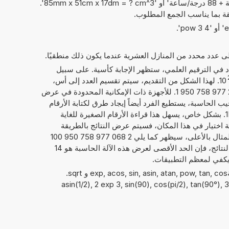
المثال، أن يبدو مثل: '23 راديان/ثانية + 88 درجة/ساعة' أو '85mm x 51cm x 17dm = ? cm^3'.
ة بما يناسب الجمع المطلوب.
إلى عدد محدد من المنازل العشرية عندما يكون ذلك منطقيًا.
داد في الترقيم العلمي، ستظهر الإجابة كأسية. على سبيل
10
. لهذا الشكل من التقديم، سيتم تقسيم العدد إلى أس،
إليك 21, والعدد الحقيقي، هنا 2,068 977 758 950 1. للأجهزة ذات الإمكانية المحدودة في عرض
يب الحاسبة، يستطيع الفرد أيضاً إيجاد طرق لكتابة الأرقام
كما يلي 2,068 977 758 950 1E+21. بشكل خاص، يسهل هذا قراءة الأرقام الصغيرة للغاية
امة اختيار في هذا المكان، فسيتم عرض النتائج بالطريقة
المعتادة لكتابة الأرقام. فيما يخص المثال بالأعلى، سيظهر كما يلي 2 068 977 758 950 100
000 000. بصرف النظر عن عرض النتائج، فإن الحد الأقصى لعرض هذه الآلة الحاسبة هو 14
 يكفي لمعظم التطبيقات.
يمكن أيضًا استخدام الدوال الرياضيةexp, acos, sin, asin, atan, pow, tan, cos و sqrt.
asin(1/2), 2 exp 3, sin(90), cos(pi/2), tan(90°), 3 ),