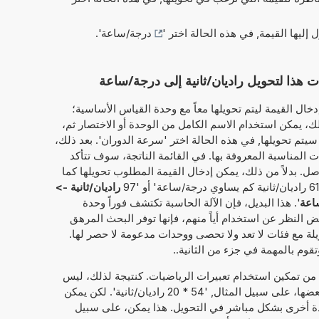
ل إليها القيمة, في هذه الحالة اختر '
درجة/ساعة
'.
هذا لتحويل راديان/ثانية إلى درجة/ساعة
خال القيمة ليتم تحويلها معاً مع وحدة القياس الأساسية؛
راديان/ثانية'. وبذلك، يمكن استخدام الاسم الكامل من الوحدة أو الاختصار ثم،
سيتم تحويلها, في هذه الحالة اختر 'سرعة الدوران'. بعد ذلك،
ت المناسبة المعروفة بها. في القائمة الناتجة، سوف تتأكد
صل. بدلاً من ذلك، يمكن إدخال القيمة المطلوب تحويلها كما
راديان/ثانية ->
ساعة
'. هذا البديل، فإن الآلة الحاسبة تكتشف فوراً وحدة
غض النظر عن استخدام أياً منهم، فإنها توفر البحث المرهق
لة مع فئات لا تعد ولا تحصى ووحدات مدعومة لا حصر لها.
تقوم بالمهمة في جزء من الثانية..
 من تمكين استخدام تعبيرات الرياضيات. كنتيجة لذلك، ليس
فقط الأرقام التي يمكن حساب مع بعضها، على سبيل المثال, '54 * 20 راديان/ثانية'. لكن يمكن
دة أخرى بشكل مباشر في التحويل. هذا يمكن، على سبيل