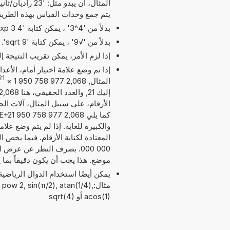
يتم جمع وحدات القياس بهذه الطريق
بدلاً من '4^3' ، يمكن كتابة '4 exp 3' أو '4 pow 3'.
بدلاً من '√9' ، يمكن كتابة 'sqrt 9'.
إذا لزم الأمر، يمكن تقريب النتيجة 
إذا تم وضع علامة اختيار أمام، الأع
21
المثال, 2,068 977 758 950 1
×
الأرقام، على سبيل المثال، آلات الج
والكبيرة للغاية. إذا لم يتم وضع عل
موضع. هذا يجب أن يكون دقيقاً بما
مثال:pow 2, sin(π/2), atan(1/4
acos(1) أو sqrt(4)