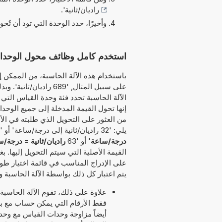
راديان/ثانية
'.
وأخيرًا، حدد الوحدة التي تود أن تُحو
استخدم كامل وظائف محول الوحدات 
باستخدام هذه الآلة الحاسبة، من الممكن إد
على سبيل المثال, '689 
الآلة الحاسبة تحدد فئة وحدة القياس التي 
إنها تحول القيمة المدخلة إلى جميع الوحدا
من العثور على التحويل الذي طلبته في الأ
يلي: '32 راديان/ثانية إلى درجة/ساعة' أو '61 راديان/ثانية كم يساوي درجة/ساعة' أو '97
درجة/ساعة
' أو '63
راديان/ثانية = درجة/
القيمة الأصلية التي سيتم التحويل إليها. ب
على الإدراج المناسب في قائمة اختيار طوي
يتم اعتبار كل ذلك بواسطة الآلة الحاسبة و
علاوة على ذلك، تقوم الآلة الحاسبة
أيضاً مزاوجة وحدات القياس مع وح