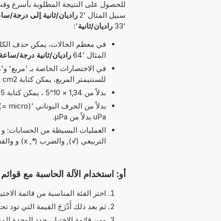
للحصول على النتيجة المطلوبة بأسرع وقت
سبيل المثال '2
راديان/ثانية إلى درجة/سا
'33
راديان/ثانية
':
في معظم الحالات، يمكن حذف الكلمة
المثال '64
راديان/ثانية درجة/ساعة
للسنتيمتر المربع، يمكن كتابة cm2 بدلاً من cm^2.
بدلاً من 1,34 × 10^5 ، يمكن كتابة 1,34e5 يرمز الحرف 'e' إلى 'الأس'.
uPa بدلاً من µPa.
التربيعي (√), والضرب (*, x) و والقسمة (/, :, ÷) مسموح بها في هذا التوقيت
أو: استخدام الآلة الحاسبة مع قوائم ا
اختر الفئة المناسبة من قائمة الاختيا
ثم بعد ذلك أَدْرَجَ القيمة التي تود تحو
ومن قائمة الاختيار، حدد الوحدة الم