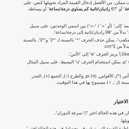
 ممكن، من الأفضل إدخال القيمة المراد تحويلها كنص، على
عة
' أو '67
راديان/ثانية كم يساوي درجة/ساعة
' أو ببساطة
 'إلى' (أو '=' / '->') بين اسمي الوحدتين، على سبيل
' بدلاً من '98 راديان/ثانية إلى درجة/ساعة'.
في الاختصارات الخاصة بـ 'مربع' و'مكعب'، يمكن حذف الحرف '^' بالنسبة لـ '^2' و'^3'. بالنسبة
بدلاً من الحرف اليوناني 'µ' (= micro)، يمكن استخدام الحرف 'u' البسيط، على سبيل المثال
العمليات البسيطة من الحسابات: و أس (^), الأقواس, pi (π), والطرح (-), الجمع (+), الجذر
لاختيار
ر, في هذه الحالة اختر '
سرعة الدوران
'.
يلها.
ناظرة للقيمة التي ترغب في تحويلها, في هذه الحالة اختر '