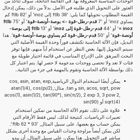
الوحدات المناسبة المعروفة بها. في القائمة الناتجة، سوف تتأكد من
العثور على التحويل الذي طلبته في الأصل. بدلاً من ذلك، يمكن إدخال
القيمة المطلوب تحويلها كما يلي: '38 ftlb إلى inoz' أو '82 ftlb كم
يساوي inoz' أو '7
قدم-رطل-قوة -> بوصة-أونصة-قوة
' أو '75
ftlb
= inoz
' أو '44
قدم-رطل-قوة إلى inoz
' أو '13
ftlb إلى بوصة-
أونصة-قوة
' أو '50
قدم-رطل-قوة كم يساوي بوصة-أونصة-قوة
'. هذا
البديل، فإن الآلة الحاسبة تكتشف فوراً وحدة القيمة الأصلية التي
سيتم التحويل إليها. بغض النظر عن استخدام أياً منهم، فإنها توفر
البحث المرهق على الإدراج المناسب في قائمة اختيار طويلة مع
فئات لا تعد ولا تحصى ووحدات مدعومة لا حصر لها. يتم اعتبار كل
ذلك بواسطة الآلة الحاسبة وتقوم بالمهمة في جزء من الثانية..
يمكن أيضًا استخدام الدوال الرياضيةcos, asin, atan, exp,
sin, acos, sqrt, pow و tan. مثال:atan(1/4), cos(pi/2),
acos(1), asin(1/2), tan(90°), sin(π/2), 2 exp 3, 3 pow 2,
sqrt(4) أو sin(90)
علاوة على ذلك، تقوم الآلة الحاسبة من تمكين استخدام
تعبيرات الرياضيات. كنتيجة لذلك، ليس فقط الأرقام التي
يمكن حساب مع بعضها، على سبيل المثال, '93 * 62 ftlb'.
لكن يمكن أيضاً مزاوجة وحدات القياس مع وحدة أخرى بشكل
مباشر في التحويل. هذا يمكن، على سبيل المثال، أن يبدو