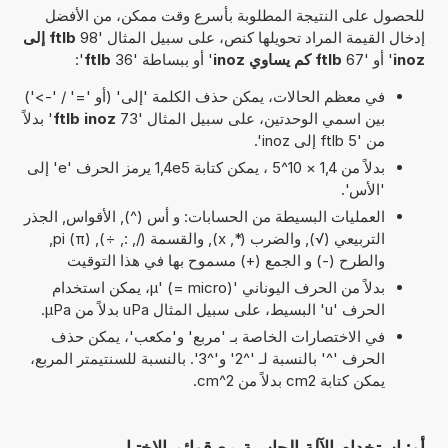
للحصول على النتيجة المطلوبة بأسرع وقت ممكن، من الأفضل
إدخال القيمة المراد تحويلها كنص، على سبيل المثال '98
ftlb إلى
inoz
' أو '67
ftlb كم يساوي inoz
' أو ببساطة '36
ftlb
':
في معظم الحالات، يمكن حذف الكلمة 'إلى' (أو '=' / '->')
بين اسمي الوحدتين، على سبيل المثال '73
ftlb inoz
' بدلاً
من '5 ftlb إلى inoz'.
بدلاً من 1,4 × 10^5 ، يمكن كتابة 1,4e5 يرمز الحرف 'e' إلى
'الأس'.
العمليات البسيطة من الحسابات: و أس (^), الأقواس, الجذر
التربيعي (√), والضرب (*, x), والقسمة (/, :, ÷), pi (π),
والطرح (-) و الجمع (+) مسموح بها في هذا التوقيت
بدلاً من الحرف اليوناني 'µ' (= micro)، يمكن استخدام
الحرف 'u' البسيط، على سبيل المثال uPa بدلاً من µPa.
في الاختصارات الخاصة بـ 'مربع' و'مكعب'، يمكن حذف
الحرف '^' بالنسبة لـ '^2' و'^3'. بالنسبة للسنتيمتر المربع،
يمكن كتابة cm2 بدلاً من cm^2.
أو: استخدام الآلة الحاسبة مع قوائم الاختيار