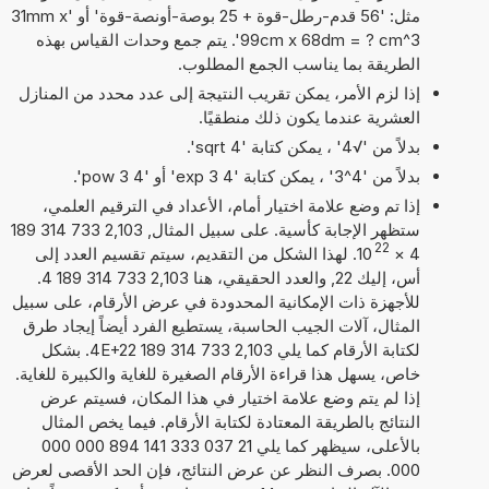
مثل: '56 قدم-رطل-قوة + 25 بوصة-أونصة-قوة' أو '31mm x
99cm x 68dm = ? cm^3'. يتم جمع وحدات القياس بهذه
الطريقة بما يناسب الجمع المطلوب.
إذا لزم الأمر، يمكن تقريب النتيجة إلى عدد محدد من المنازل
العشرية عندما يكون ذلك منطقيًا.
بدلاً من '√4' ، يمكن كتابة 'sqrt 4'.
بدلاً من '4^3' ، يمكن كتابة '4 exp 3' أو '4 pow 3'.
إذا تم وضع علامة اختيار أمام، الأعداد في الترقيم العلمي،
ستظهر الإجابة كأسية. على سبيل المثال, 2,103 733 314 189
22
4
×
10
. لهذا الشكل من التقديم، سيتم تقسيم العدد إلى
أس، إليك 22, والعدد الحقيقي، هنا 2,103 733 314 189 4.
للأجهزة ذات الإمكانية المحدودة في عرض الأرقام، على سبيل
المثال، آلات الجيب الحاسبة، يستطيع الفرد أيضاً إيجاد طرق
لكتابة الأرقام كما يلي 2,103 733 314 189 4E+22. بشكل
خاص، يسهل هذا قراءة الأرقام الصغيرة للغاية والكبيرة للغاية.
إذا لم يتم وضع علامة اختيار في هذا المكان، فسيتم عرض
النتائج بالطريقة المعتادة لكتابة الأرقام. فيما يخص المثال
بالأعلى، سيظهر كما يلي 21 037 333 141 894 000 000
000. بصرف النظر عن عرض النتائج، فإن الحد الأقصى لعرض