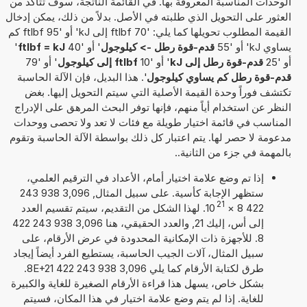
الوحدات المناسبة المعروفة بها. في القائمة الناتجة، سوف تتأكد من
العثور على التحويل الذي طلبته في الأصل. بدلاً من ذلك، يمكن إدخال
القيمة المطلوب تحويلها كما يلي: '70 ftlbf إلى kJ' أو '95 ftlbf كم
يساوي kJ' أو '55
قدم-قوة رطل -> كيلوجول
' أو '40
ftlbf = kJ
'
أو '25
قدم-قوة رطل إلى kJ
' أو '10
ftlbf إلى كيلوجول
' أو '79
قدم-قوة رطل كم يساوي كيلوجول
'. هذا البديل، فإن الآلة الحاسبة
تكتشف فوراً وحدة القيمة الأصلية التي سيتم التحويل إليها. بغض
النظر عن استخدام أياً منهم، فإنها توفر البحث المرهق على الإدراج
المناسب في قائمة اختيار طويلة مع فئات لا تعد ولا تحصى ووحدات
مدعومة لا حصر لها. يتم اعتبار كل ذلك بواسطة الآلة الحاسبة وتقوم
بالمهمة في جزء من الثانية..
إذا تم وضع علامة اختيار أمام، الأعداد في الترقيم العلمي،
ستظهر الإجابة كأسية. على سبيل المثال, 3,096 938 243
21
422 8
×
10
. لهذا الشكل من التقديم، سيتم تقسيم العدد
إلى أس، إليك 21, والعدد الحقيقي، هنا 3,096 938 243 422
8. للأجهزة ذات الإمكانية المحدودة في عرض الأرقام، على
سبيل المثال، آلات الجيب الحاسبة، يستطيع الفرد أيضاً إيجاد
طرق لكتابة الأرقام كما يلي 3,096 938 243 422 8E+21.
بشكل خاص، يسهل هذا قراءة الأرقام الصغيرة للغاية والكبيرة
للغاية. إذا لم يتم وضع علامة اختيار في هذا المكان، فسيتم