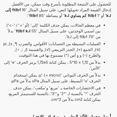
للحصول على النتيجة المطلوبة بأسرع وقت ممكن، من الأفضل
إدخال القيمة المراد تحويلها كنص، على سبيل المثال '16
ftlbf إلى
kJ
' أو '1
ftlbf كم يساوي kJ
' أو ببساطة '85
ftlbf
':
في معظم الحالات، يمكن حذف الكلمة 'إلى' (أو '=' / '->')
بين اسمي الوحدتين، على سبيل المثال '55
ftlbf kJ
' بدلاً
من '70 ftlbf إلى kJ'.
العمليات البسيطة من الحسابات: الأقواس, والضرب (*, x), pi
(π), الجمع (+), الجذر التربيعي (√), والقسمة (/, :, ÷),
والطرح (-) و و أس (^) مسموح بها في هذا التوقيت
بدلاً من 1,72 × 10^5 ، يمكن كتابة 1,72e5 يرمز الحرف 'e' إلى
'الأس'.
بدلاً من الحرف اليوناني 'µ' (= micro)، يمكن استخدام
الحرف 'u' البسيط، على سبيل المثال uPa بدلاً من µPa.
في الاختصارات الخاصة بـ 'مربع' و'مكعب'، يمكن حذف
الحرف '^' بالنسبة لـ '^2' و'^3'. بالنسبة للسنتيمتر المربع،
يمكن كتابة cm2 بدلاً من cm^2.
أو: استخدام الآلة الحاسبة مع قوائم الاختيار