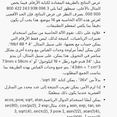
عرض النتائج بالطريقة المعتادة لكتابة الأرقام. فيما يخص
المثال بالأعلى، سيظهر كما يلي 3 096 938 243 422 800
000 000. بصرف النظر عن عرض النتائج، فإن الحد الأقصى
لعرض هذه الآلة الحاسبة هو 14 موضع. هذا يجب أن يكون
دقيقاً بما يكفي لمعظم التطبيقات.
علاوة على ذلك، تقوم الآلة الحاسبة من تمكين استخدام
تعبيرات الرياضيات. كنتيجة لذلك، ليس فقط الأرقام التي
يمكن حساب مع بعضها، على سبيل المثال, '4 * 88 ftlbf'.
لكن يمكن أيضاً مزاوجة وحدات القياس مع وحدة أخرى بشكل
مباشر في التحويل. هذا يمكن، على سبيل المثال، أن يبدو
مثل: '34 قدم-قوة رطل + 19 كيلوجول' أو '73mm x 58cm x
43dm = ? cm^3'. يتم جمع وحدات القياس بهذه الطريقة بما
يناسب الجمع المطلوب.
بدلاً من '√36' ، يمكن كتابة 'sqrt 36'.
إذا لزم الأمر، يمكن تقريب النتيجة إلى عدد محدد من المنازل
العشرية عندما يكون ذلك منطقيًا.
يمكن أيضًا استخدام الدوال الرياضيةacos, pow, sqrt, atan,
asin, exp, tan, sin و cos. مثال:sin(90), cos(pi/2), 2 exp
3, sqrt(4), sin(π/2), 3 pow 2, asin(1/2), atan(1/4),
acos(1) أو tan(90°)