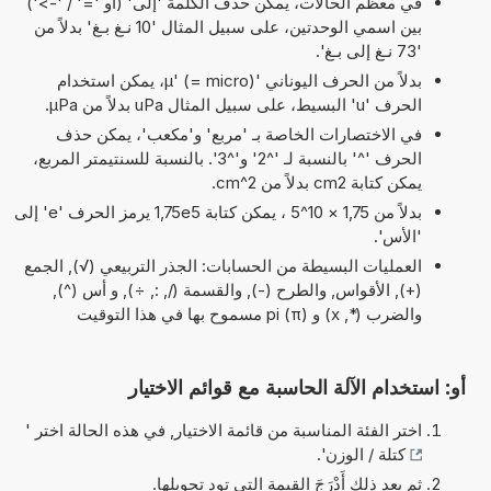
في معظم الحالات، يمكن حذف الكلمة 'إلى' (أو '=' / '->')
بين اسمي الوحدتين، على سبيل المثال '10 نـغ بـغ' بدلاً من
'73 نـغ إلى بـغ'.
بدلاً من الحرف اليوناني 'µ' (= micro)، يمكن استخدام
الحرف 'u' البسيط، على سبيل المثال uPa بدلاً من µPa.
في الاختصارات الخاصة بـ 'مربع' و'مكعب'، يمكن حذف
الحرف '^' بالنسبة لـ '^2' و'^3'. بالنسبة للسنتيمتر المربع،
يمكن كتابة cm2 بدلاً من cm^2.
بدلاً من 1,75 × 10^5 ، يمكن كتابة 1,75e5 يرمز الحرف 'e' إلى
'الأس'.
العمليات البسيطة من الحسابات: الجذر التربيعي (√), الجمع
(+), الأقواس, والطرح (-), والقسمة (/, :, ÷), و أس (^),
والضرب (*, x) و pi (π) مسموح بها في هذا التوقيت
أو: استخدام الآلة الحاسبة مع قوائم الاختيار
اختر الفئة المناسبة من قائمة الاختيار, في هذه الحالة اختر '
كتلة / الوزن
'.
ثم بعد ذلك أَدْرَجَ القيمة التي تود تحويلها.