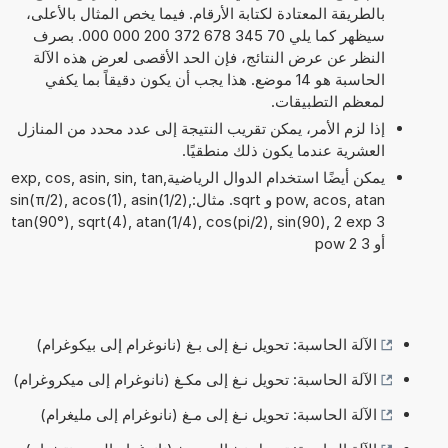
بالطريقة المعتادة لكتابة الأرقام. فيما يخص المثال بالأعلى،
سيظهر كما يلي 70 345 678 372 200 000 000. بصرف
النظر عن عرض النتائج، فإن الحد الأقصى لعرض هذه الآلة
الحاسبة هو 14 موضع. هذا يجب أن يكون دقيقاً بما يكفي
لمعظم التطبيقات.
إذا لزم الأمر، يمكن تقريب النتيجة إلى عدد محدد من المنازل
العشرية عندما يكون ذلك منطقيًا.
يمكن أيضًا استخدام الدوال الرياضيةexp, cos, asin, sin, tan,
pow, acos, atan و sqrt. مثال:sin(π/2), acos(1), asin(1/2),
tan(90°), sqrt(4), atan(1/4), cos(pi/2), sin(90), 2 exp 3
أو 3 pow 2
الآلة الحاسبة: تحويل نـغ إلى بـغ (نانوغرام إلى بيكوغرام)
الآلة الحاسبة: تحويل نـغ إلى مكـغ (نانوغرام إلى ميكروغرام)
الآلة الحاسبة: تحويل نـغ إلى مـغ (نانوغرام إلى مليغرام)