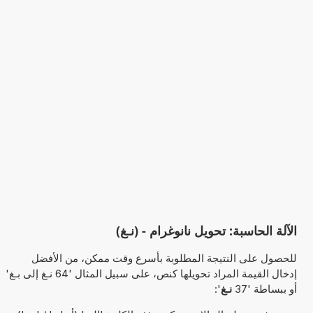
الآلة الحاسبة: تحويل نانوغرام - (نـغ)
للحصول على النتيجة المطلوبة بأسرع وقت ممكن، من الأفضل
إدخال القيمة المراد تحويلها كنص، على سبيل المثال '64 نـغ إلى بـغ'
أو ببساطة '37
نـغ
':