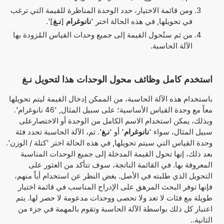
ومن قائمة الاختيار، حدد الوحدة المناظرة للقيمة التي ترغب
في تحويلها, في هذه الحالة اختر '
نانوغرام
[
نـغ
]'.
من ثم ستُحول القيمة إلى جميع وحدات القياس المُزودة بها
الآلة الحاسبة.
استخدم كامل وظائف محول الوحدات هذا لتحويل نـغ
باستخدام هذه الآلة الحاسبة، من الممكن إدخال القيمة ليتم تحويلها
معاً مع وحدة القياس الأساسية؛ على سبيل المثال, '46 نانوغرام'.
وبذلك، يمكن استخدام الاسم الكامل من الوحدة أو الاختصارعلى
سبيل المثال، سواء '
نانوغرام
' أو '
نـغ
'. ثم، الآلة الحاسبة تحدد فئة
وحدة القياس التي سيتم تحويلها, في هذه الحالة اختر 'كتلة / الوزن'.
بعد ذلك، إنها تحول القيمة المدخلة إلى جميع الوحدات المناسبة
المعروفة بها. في القائمة الناتجة، سوف تتأكد من العثور على
التحويل الذي طلبته في الأصل. بغض النظر عن استخدام أياً منهم،
فإنها توفر البحث المرهق على الإدراج المناسب في قائمة اختيار
طويلة مع فئات لا تعد ولا تحصى ووحدات مدعومة لا حصر لها. يتم
اعتبار كل ذلك بواسطة الآلة الحاسبة وتقوم بالمهمة في جزء من
الثانية..