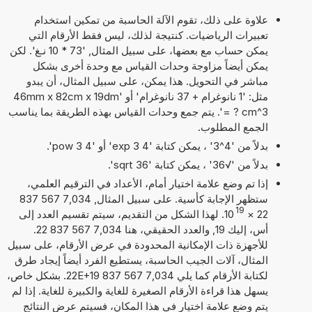
علاوة على ذلك، تقوم الآلة الحاسبة من تمكين استخدام
تعبيرات الرياضيات. كنتيجة لذلك، ليس فقط الأرقام التي
يمكن حساب مع بعضها، على سبيل المثال, '73 * 10 نـغ'. لكن
يمكن أيضاً مزاوجة وحدات القياس مع وحدة أخرى بشكل
مباشر في التحويل. هذا يمكن، على سبيل المثال، أن يبدو
مثل: '1 نانوغرام + 37 نانوغرام' أو '46mm x 82cm x 19dm
= ? cm^3'. يتم جمع وحدات القياس بهذه الطريقة بما يناسب
الجمع المطلوب.
بدلاً من '4^3' ، يمكن كتابة '4 exp 3' أو '4 pow 3'.
بدلاً من '√36' ، يمكن كتابة 'sqrt 36'.
إذا تم وضع علامة اختيار أمام، الأعداد في الترقيم العلمي،
ستظهر الإجابة كأسية. على سبيل المثال, 7,034 567 837
19
22
×
10
. لهذا الشكل من التقديم، سيتم تقسيم العدد إلى
أس، إليك 19, والعدد الحقيقي، هنا 7,034 567 837 22.
للأجهزة ذات الإمكانية المحدودة في عرض الأرقام، على سبيل
المثال، آلات الجيب الحاسبة، يستطيع الفرد أيضاً إيجاد طرق
لكتابة الأرقام كما يلي 7,034 567 837 22E+19. بشكل خاص،
يسهل هذا قراءة الأرقام الصغيرة للغاية والكبيرة للغاية. إذا لم
يتم وضع علامة اختيار في هذا المكان، فسيتم عرض النتائج