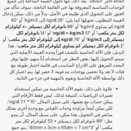
الحالة اختر 'الكثافة'. بعد ذلك، إنها تحول القيمة المدخلة إلى جميع
الوحدات المناسبة المعروفة بها. في القائمة الناتجة، سوف تتأكد من
العثور على التحويل الذي طلبته في الأصل. بدلاً من ذلك، يمكن إدخال
القيمة المطلوب تحويلها كما يلي: '26 ng/dl إلى kg/m3' أو '40
ng/dl كم يساوي kg/m3' أو '88
نانوغرام لكل ديسيلتر -> كيلوغرام
لكل متر مكعب
' أو '51
ng/dl = kg/m3
' أو '14
نانوغرام لكل
ديسيلتر إلى kg/m3
' أو '76
ng/dl إلى كيلوغرام لكل متر مكعب
' أو
'2
نانوغرام لكل ديسيلتر كم يساوي كيلوغرام لكل متر مكعب
'. هذا
البديل، فإن الآلة الحاسبة تكتشف فوراً وحدة القيمة الأصلية التي
سيتم التحويل إليها. بغض النظر عن استخدام أياً منهم، فإنها توفر
البحث المرهق على الإدراج المناسب في قائمة اختيار طويلة مع
فئات لا تعد ولا تحصى ووحدات مدعومة لا حصر لها. يتم اعتبار كل
ذلك بواسطة الآلة الحاسبة وتقوم بالمهمة في جزء من الثانية..
علاوة على ذلك، تقوم الآلة الحاسبة من تمكين استخدام
تعبيرات الرياضيات. كنتيجة لذلك، ليس فقط الأرقام التي
يمكن حساب مع بعضها، على سبيل المثال, '15 * 77 ng/dl'.
لكن يمكن أيضاً مزاوجة وحدات القياس مع وحدة أخرى بشكل
مباشر في التحويل. هذا يمكن، على سبيل المثال، أن يبدو
مثل: '89 نانوغرام لكل ديسيلتر + 52 كيلوغرام لكل متر
مكعب' أو '40mm x 3cm x 65dm = ? cm^3'. يتم جمع