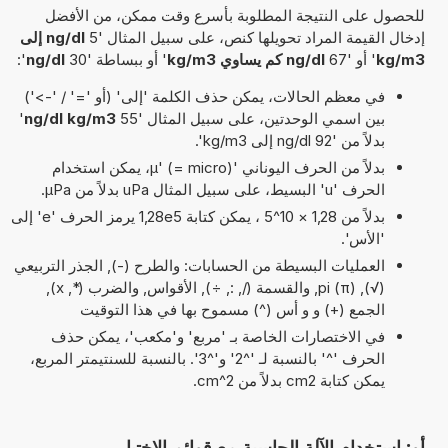
للحصول على النتيجة المطلوبة بأسرع وقت ممكن، من الأفضل
إدخال القيمة المراد تحويلها كنص، على سبيل المثال '5
ng/dl إلى
kg/m3
' أو '67
ng/dl كم يساوي kg/m3
' أو ببساطة '30
ng/dl
':
في معظم الحالات، يمكن حذف الكلمة 'إلى' (أو '=' / '->')
بين اسمي الوحدتين، على سبيل المثال '55
ng/dl kg/m3
'
بدلاً من '92 ng/dl إلى kg/m3'.
بدلاً من الحرف اليوناني 'µ' (= micro)، يمكن استخدام
الحرف 'u' البسيط، على سبيل المثال uPa بدلاً من µPa.
بدلاً من 1,28 × 10^5 ، يمكن كتابة 1,28e5 يرمز الحرف 'e' إلى
'الأس'.
العمليات البسيطة من الحسابات: والطرح (-), الجذر التربيعي
(√), pi (π), والقسمة (/, :, ÷), الأقواس, والضرب (*, x),
الجمع (+) و و أس (^) مسموح بها في هذا التوقيت
في الاختصارات الخاصة بـ 'مربع' و'مكعب'، يمكن حذف
الحرف '^' بالنسبة لـ '^2' و'^3'. بالنسبة للسنتيمتر المربع،
يمكن كتابة cm2 بدلاً من cm^2.
أو: استخدام الآلة الحاسبة مع قوائم الاختيار