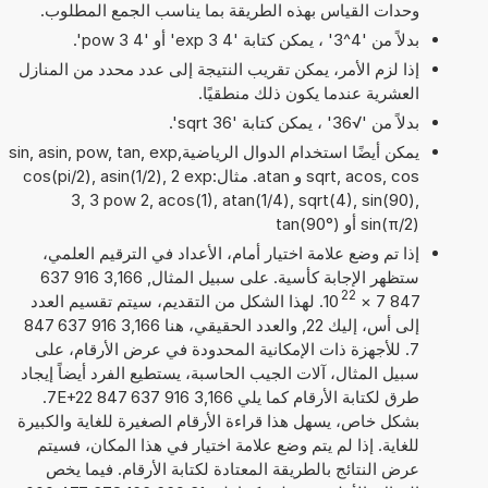
وحدات القياس بهذه الطريقة بما يناسب الجمع المطلوب.
بدلاً من '4^3' ، يمكن كتابة '4 exp 3' أو '4 pow 3'.
إذا لزم الأمر، يمكن تقريب النتيجة إلى عدد محدد من المنازل
العشرية عندما يكون ذلك منطقيًا.
بدلاً من '√36' ، يمكن كتابة 'sqrt 36'.
يمكن أيضًا استخدام الدوال الرياضيةsin, asin, pow, tan, exp,
sqrt, acos, cos و atan. مثال:cos(pi/2), asin(1/2), 2 exp
3, 3 pow 2, acos(1), atan(1/4), sqrt(4), sin(90),
sin(π/2) أو tan(90°)
إذا تم وضع علامة اختيار أمام، الأعداد في الترقيم العلمي،
ستظهر الإجابة كأسية. على سبيل المثال, 3,166 916 637
22
847 7
×
10
. لهذا الشكل من التقديم، سيتم تقسيم العدد
إلى أس، إليك 22, والعدد الحقيقي، هنا 3,166 916 637 847
7. للأجهزة ذات الإمكانية المحدودة في عرض الأرقام، على
سبيل المثال، آلات الجيب الحاسبة، يستطيع الفرد أيضاً إيجاد
طرق لكتابة الأرقام كما يلي 3,166 916 637 847 7E+22.
بشكل خاص، يسهل هذا قراءة الأرقام الصغيرة للغاية والكبيرة
للغاية. إذا لم يتم وضع علامة اختيار في هذا المكان، فسيتم
عرض النتائج بالطريقة المعتادة لكتابة الأرقام. فيما يخص