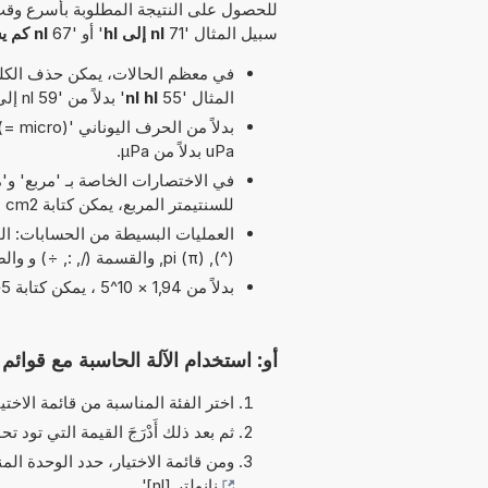
للحصول على النتيجة المطلوبة بأسرع وقت
سبيل المثال '71
nl إلى hl
' أو '67
nl كم يساوي hl
في معظم الحالات، يمكن حذف الكلمة
المثال '55
nl hl
' بدلاً من '59 nl إلى hl'.
uPa بدلاً من µPa.
للسنتيمتر المربع، يمكن كتابة cm2 بدلاً من cm^2.
العمليات البسيطة من الحسابات: الج
(^), pi (π), والقسمة (/, :, ÷) و والضرب (*, x) مسموح بها في هذا التوقيت
بدلاً من 1,94 × 10^5 ، يمكن كتابة 1,94e5 يرمز الحرف 'e' إلى 'الأس'.
أو: استخدام الآلة الحاسبة مع قوائم ا
اختر الفئة المناسبة من قائمة الاختيا
ثم بعد ذلك أَدْرَجَ القيمة التي تود تحو
ومن قائمة الاختيار، حدد الوحدة الم
نانولتر [nl]
'.