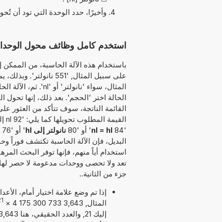
وأخيرًا، حدد الوحدة التي تود أن تُحو
استخدم كامل وظائف محول الوحدات هذا لت
باستخدام هذه الآلة الحاسبة، من الممكن إد
على سبيل المثال, '551 
المثال، سواء 'نانولت
الحالة اختر 'الحجم'. بعد ذلك، إنها تحول ا
القائمة الناتجة، سوف تتأكد من العثور على
القيمة المطلوب تحويلها كما يلي: '92 nl إلى hl' أو '73 nl كم يساوي hl' أو '88
'84
nl = hl
' أو '80
نانولتر إلى hl
' أو '76
البديل، فإن الآلة الحاسبة تكتشف فوراً وح
استخدام أياً منهم، فإنها توفر البحث المر
تعد ولا تحصى ووحدات مدعومة لا حصر لها. 
جزء من الثانية..
إذا تم وضع علامة اختيار أمام، الأع
21
المثال, 3,643 733 300 175 4
×