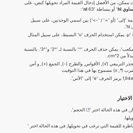
 ممكن، من الأفضل إدخال القيمة المراد تحويلها كنص، على
' أو ببساطة '63
nl
':
 'إلى' (أو '=' / '->') بين اسمي الوحدتين، على سبيل
بدلاً من الحرف اليوناني 'µ' (= micro)، يمكن استخدام الحرف 'u' البسيط، على سبيل المثال
في الاختصارات الخاصة بـ 'مربع' و'مكعب'، يمكن حذف الحرف '^' بالنسبة لـ '^2' و'^3'. بالنسبة
ذر التربيعي (√), الأقواس, والطرح (-), الجمع (+), و أس
لاختيار
ر, في هذه الحالة اختر '
الحجم
'.
يلها.
ناظرة للقيمة التي ترغب في تحويلها, في هذه الحالة اختر '