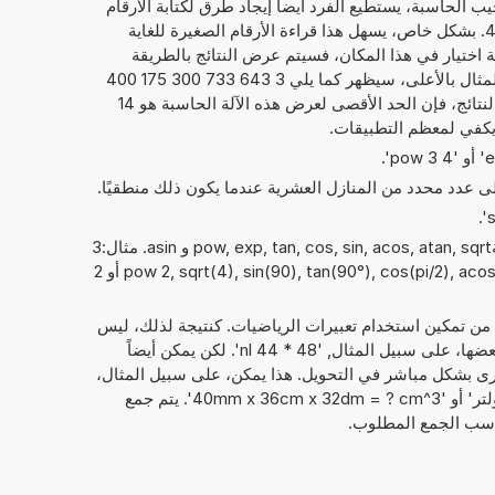
يب الحاسبة، يستطيع الفرد أيضاً إيجاد طرق لكتابة الأرقام
كما يلي 3,643 733 300 175 4E+21. بشكل خاص، يسهل هذا قراءة الأرقام الصغيرة للغاية
امة اختيار في هذا المكان، فسيتم عرض النتائج بالطريقة
المعتادة لكتابة الأرقام. فيما يخص المثال بالأعلى، سيظهر كما يلي 3 643 733 300 175 400
000 000. بصرف النظر عن عرض النتائج، فإن الحد الأقصى لعرض هذه الآلة الحاسبة هو 14
 يكفي لمعظم التطبيقات.
إلى عدد محدد من المنازل العشرية عندما يكون ذلك منطقيًا.
يمكن أيضًا استخدام الدوال الرياضيةpow, exp, tan, cos, sin, acos, atan, sqrt و asin. مثال:3
pow 2, sqrt(4), sin(90), tan(90°), cos(pi/2), acos(1), asin(1/2), sin(π/2), atan(1/4) أو 2
 من تمكين استخدام تعبيرات الرياضيات. كنتيجة لذلك، ليس
فقط الأرقام التي يمكن حساب مع بعضها، على سبيل المثال, '48 * 44 nl'. لكن يمكن أيضاً
ى بشكل مباشر في التحويل. هذا يمكن، على سبيل المثال،
أن يبدو مثل: '56 نانولتر + 52 هيكتولتر' أو '40mm x 36cm x 32dm = ? cm^3'. يتم جمع
ناسب الجمع المطلوب.