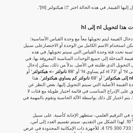
ل إليها القيمة, في هذه الحالة اختر '
هيكتولتر [hl]
'.
حويل nl إلى hl
خال القيمة ليتم تحويلها معاً مع وحدة القياس الأساسية؛
نانولتر'. وبذلك، يمكن استخدام الاسم الكامل من الوحدة أو الاختصارعلى سبيل
ر' أو 'nl'. ثم، الآلة الحاسبة تحدد فئة وحدة القياس التي سيتم تحويلها, في هذه
لقيمة المدخلة إلى جميع الوحدات المناسبة المعروفة بها. في
 التحويل الذي طلبته في الأصل. بدلاً من ذلك، يمكن إدخال
نانولتر -> هيكتولتر
' أو
nl إلى هيكتولتر
' أو '68
نانولتر كم يساوي هيكتولتر
'. هذا
دة القيمة الأصلية التي سيتم التحويل إليها. بغض النظر عن
هق على الإدراج المناسب في قائمة اختيار طويلة مع فئات لا
يتم اعتبار كل ذلك بواسطة الآلة الحاسبة وتقوم بالمهمة في
داد في الترقيم العلمي، ستظهر الإجابة كأسية. على سبيل
10
. لهذا الشكل من التقديم، سيتم تقسيم العدد إلى أس،
إليك 21, والعدد الحقيقي، هنا 3,643 733 300 175 4. للأجهزة ذات الإمكانية المحدودة في عرض