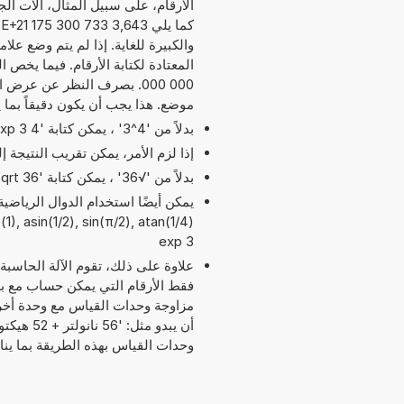
الأرقام، على سبيل المثال، آلات الج
والكبيرة للغاية. إذا لم يتم وضع عل
موضع. هذا يجب أن يكون دقيقاً بما
بدلاً من '4^3' ، يمكن كتابة '4 exp 3' أو '4 pow 3'.
إذا لزم الأمر، يمكن تقريب النتيجة 
بدلاً من '√36' ، يمكن كتابة 'sqrt 36'.
exp 3
علاوة على ذلك، تقوم الآلة الحاسبة
مزاوجة وحدات القياس مع وحدة أخر
وحدات القياس بهذه الطريقة بما ي