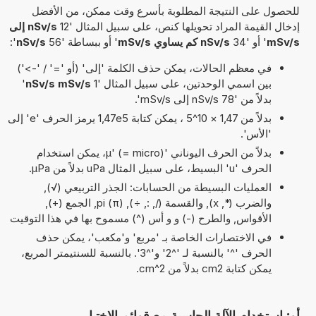
للحصول على النتيجة المطلوبة بأسرع وقت ممكن، من الأفضل
إدخال القيمة المراد تحويلها كنص، على سبيل المثال '12
nSv/s إلى
mSv/s
' أو '34
nSv/s كم يساوي mSv/s
' أو ببساطة '56
nSv/s
':
في معظم الحالات، يمكن حذف الكلمة 'إلى' (أو '=' / '->')
بين اسمي الوحدتين، على سبيل المثال '1
nSv/s mSv/s
'
بدلاً من '78 nSv/s إلى mSv/s'.
بدلاً من 1,47 × 10^5 ، يمكن كتابة 1,47e5 يرمز الحرف 'e' إلى
'الأس'.
بدلاً من الحرف اليوناني 'µ' (= micro)، يمكن استخدام
الحرف 'u' البسيط، على سبيل المثال uPa بدلاً من µPa.
العمليات البسيطة من الحسابات: الجذر التربيعي (√),
والضرب (*, x), والقسمة (/, :, ÷), pi (π), الجمع (+),
الأقواس, والطرح (-) و و أس (^) مسموح بها في هذا التوقيت
في الاختصارات الخاصة بـ 'مربع' و'مكعب'، يمكن حذف
الحرف '^' بالنسبة لـ '^2' و'^3'. بالنسبة للسنتيمتر المربع،
يمكن كتابة cm2 بدلاً من cm^2.
أو: استخدام الآلة الحاسبة مع قوائم الاختيار