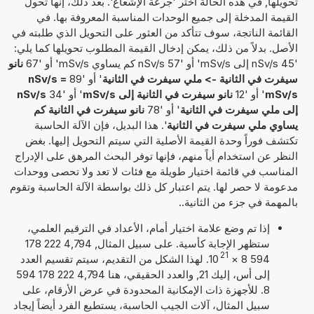
تحويلها, في هذه الحالة اختر 'جرعة الإشعاع'. بعد ذلك، إنها تحول
القيمة المدخلة إلى جميع الوحدات المناسبة المعروفة بها. في
القائمة الناتجة، سوف تتأكد من العثور على التحويل الذي طلبته في
الأصل. بدلاً من ذلك، يمكن إدخال القيمة المطلوب تحويلها كما يلي:
'45 nSv/s إلى mSv/s' أو '57 nSv/s كم يساوي mSv/s' أو '67
نانو
سيفرت في الثانية -> ملي سيفرت في الثانية
' أو '89
nSv/s =
mSv/s
' أو '12
نانو سيفرت في الثانية إلى mSv/s
' أو '34
nSv/s
إلى ملي سيفرت في الثانية
' أو '78
نانو سيفرت في الثانية كم
يساوي ملي سيفرت في الثانية
'. هذا البديل، فإن الآلة الحاسبة
تكتشف فوراً وحدة القيمة الأصلية التي سيتم التحويل إليها. بغض
النظر عن استخدام أياً منهم، فإنها توفر البحث المرهق على الإدراج
المناسب في قائمة اختيار طويلة مع فئات لا تعد ولا تحصى ووحدات
مدعومة لا حصر لها. يتم اعتبار كل ذلك بواسطة الآلة الحاسبة وتقوم
بالمهمة في جزء من الثانية..
إذا تم وضع علامة اختيار أمام، الأعداد في الترقيم العلمي،
ستظهر الإجابة كأسية. على سبيل المثال, 4,794 222 178
21
594 8
×
10
. لهذا الشكل من التقديم، سيتم تقسيم العدد
إلى أس، إليك 21, والعدد الحقيقي، هنا 4,794 222 178 594
8. للأجهزة ذات الإمكانية المحدودة في عرض الأرقام، على
سبيل المثال، آلات الجيب الحاسبة، يستطيع الفرد أيضاً إيجاد