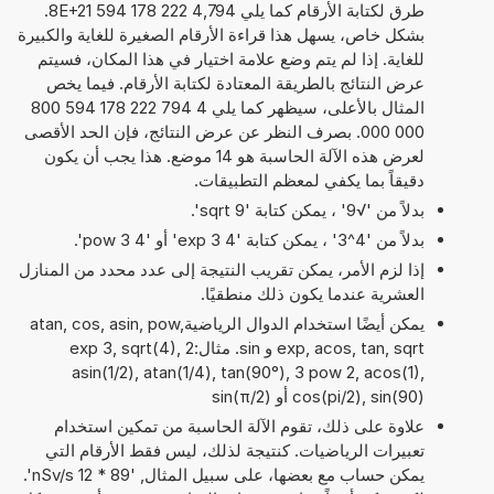
طرق لكتابة الأرقام كما يلي 4,794 222 178 594 8E+21.
بشكل خاص، يسهل هذا قراءة الأرقام الصغيرة للغاية والكبيرة
للغاية. إذا لم يتم وضع علامة اختيار في هذا المكان، فسيتم
عرض النتائج بالطريقة المعتادة لكتابة الأرقام. فيما يخص
المثال بالأعلى، سيظهر كما يلي 4 794 222 178 594 800
000 000. بصرف النظر عن عرض النتائج، فإن الحد الأقصى
لعرض هذه الآلة الحاسبة هو 14 موضع. هذا يجب أن يكون
دقيقاً بما يكفي لمعظم التطبيقات.
بدلاً من '√9' ، يمكن كتابة 'sqrt 9'.
بدلاً من '4^3' ، يمكن كتابة '4 exp 3' أو '4 pow 3'.
إذا لزم الأمر، يمكن تقريب النتيجة إلى عدد محدد من المنازل
العشرية عندما يكون ذلك منطقيًا.
يمكن أيضًا استخدام الدوال الرياضيةatan, cos, asin, pow,
exp, acos, tan, sqrt و sin. مثال:2 exp 3, sqrt(4),
asin(1/2), atan(1/4), tan(90°), 3 pow 2, acos(1),
cos(pi/2), sin(90) أو sin(π/2)
علاوة على ذلك، تقوم الآلة الحاسبة من تمكين استخدام
تعبيرات الرياضيات. كنتيجة لذلك، ليس فقط الأرقام التي
يمكن حساب مع بعضها، على سبيل المثال, '89 * 12 nSv/s'.