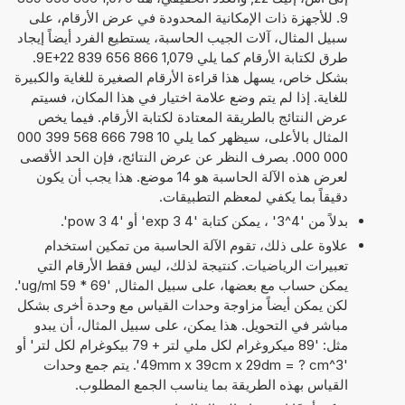
9. للأجهزة ذات الإمكانية المحدودة في عرض الأرقام، على
سبيل المثال، آلات الجيب الحاسبة، يستطيع الفرد أيضاً إيجاد
طرق لكتابة الأرقام كما يلي 1,079 866 656 839 9E+22.
بشكل خاص، يسهل هذا قراءة الأرقام الصغيرة للغاية والكبيرة
للغاية. إذا لم يتم وضع علامة اختيار في هذا المكان، فسيتم
عرض النتائج بالطريقة المعتادة لكتابة الأرقام. فيما يخص
المثال بالأعلى، سيظهر كما يلي 10 798 666 568 399 000
000 000. بصرف النظر عن عرض النتائج، فإن الحد الأقصى
لعرض هذه الآلة الحاسبة هو 14 موضع. هذا يجب أن يكون
دقيقاً بما يكفي لمعظم التطبيقات.
بدلاً من '4^3' ، يمكن كتابة '4 exp 3' أو '4 pow 3'.
علاوة على ذلك، تقوم الآلة الحاسبة من تمكين استخدام
تعبيرات الرياضيات. كنتيجة لذلك، ليس فقط الأرقام التي
يمكن حساب مع بعضها، على سبيل المثال, '69 * 59 ug/ml'.
لكن يمكن أيضاً مزاوجة وحدات القياس مع وحدة أخرى بشكل
مباشر في التحويل. هذا يمكن، على سبيل المثال، أن يبدو
مثل: '89 ميكروغرام لكل ملي لتر + 79 بيكوغرام لكل لتر' أو
'49mm x 39cm x 29dm = ? cm^3'. يتم جمع وحدات
القياس بهذه الطريقة بما يناسب الجمع المطلوب.