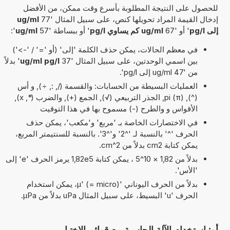
للحصول على النتيجة المطلوبة بأسرع وقت ممكن، من الأفضل
إدخال القيمة المراد تحويلها كنص، على سبيل المثال '77
ug/ml
إلى pg/l
' أو '67
ug/ml كم يساوي pg/l
' أو ببساطة '57
ug/ml
':
في معظم الحالات، يمكن حذف الكلمة 'إلى' (أو '=' / '->')
بين اسمي الوحدتين، على سبيل المثال '37
ug/ml pg/l
' بدلاً
من '47 ug/ml إلى pg/l'.
العمليات البسيطة من الحسابات: والقسمة (/, :, ÷), و أس
(^), pi (π), الجذر التربيعي (√), الجمع (+), والضرب (*, x),
الأقواس و والطرح (-) مسموح بها في هذا التوقيت
في الاختصارات الخاصة بـ 'مربع' و'مكعب'، يمكن حذف
الحرف '^' بالنسبة لـ '^2' و'^3'. بالنسبة للسنتيمتر المربع،
يمكن كتابة cm2 بدلاً من cm^2.
بدلاً من 1,82 × 10^5 ، يمكن كتابة 1,82e5 يرمز الحرف 'e' إلى
'الأس'.
بدلاً من الحرف اليوناني 'µ' (= micro)، يمكن استخدام
الحرف 'u' البسيط، على سبيل المثال uPa بدلاً من µPa.
أو: استخدام الآلة الحاسبة مع قوائم الاختيار