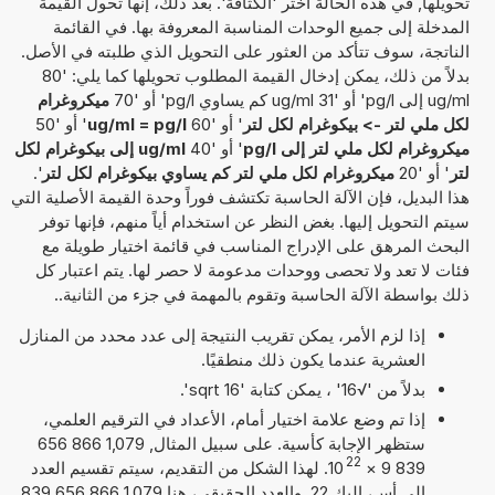
تحويلها, في هذه الحالة اختر 'الكثافة'. بعد ذلك، إنها تحول القيمة
المدخلة إلى جميع الوحدات المناسبة المعروفة بها. في القائمة
الناتجة، سوف تتأكد من العثور على التحويل الذي طلبته في الأصل.
بدلاً من ذلك، يمكن إدخال القيمة المطلوب تحويلها كما يلي: '80
ug/ml إلى pg/l' أو '31 ug/ml كم يساوي pg/l' أو '70
ميكروغرام
لكل ملي لتر -> بيكوغرام لكل لتر
' أو '60
ug/ml = pg/l
' أو '50
ميكروغرام لكل ملي لتر إلى pg/l
' أو '40
ug/ml إلى بيكوغرام لكل
لتر
' أو '20
ميكروغرام لكل ملي لتر كم يساوي بيكوغرام لكل لتر
'.
هذا البديل، فإن الآلة الحاسبة تكتشف فوراً وحدة القيمة الأصلية التي
سيتم التحويل إليها. بغض النظر عن استخدام أياً منهم، فإنها توفر
البحث المرهق على الإدراج المناسب في قائمة اختيار طويلة مع
فئات لا تعد ولا تحصى ووحدات مدعومة لا حصر لها. يتم اعتبار كل
ذلك بواسطة الآلة الحاسبة وتقوم بالمهمة في جزء من الثانية..
إذا لزم الأمر، يمكن تقريب النتيجة إلى عدد محدد من المنازل
العشرية عندما يكون ذلك منطقيًا.
بدلاً من '√16' ، يمكن كتابة 'sqrt 16'.
إذا تم وضع علامة اختيار أمام، الأعداد في الترقيم العلمي،
ستظهر الإجابة كأسية. على سبيل المثال, 1,079 866 656
22
839 9
×
10
. لهذا الشكل من التقديم، سيتم تقسيم العدد
إلى أس، إليك 22, والعدد الحقيقي، هنا 1,079 866 656 839