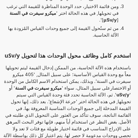
ومن قائمة الاختيار، حدد الوحدة المناظرة للقيمة التي ترغب
في تحويلها, في هذه الحالة اختر '
ميكرو سيفرت في السنة
]'.
µSv/y
[
من ثم ستُحول القيمة إلى جميع وحدات القياس المُزودة بها
الآلة الحاسبة.
استخدم كامل وظائف محول الوحدات هذا لتحويل uSv/y
باستخدام هذه الآلة الحاسبة، من الممكن إدخال القيمة ليتم تحويلها
معاً مع وحدة القياس الأساسية؛ على سبيل المثال, '405 ميكرو
سيفرت في السنة'. وبذلك، يمكن استخدام الاسم الكامل من الوحدة
أو الاختصارعلى سبيل المثال، سواء '
ميكرو سيفرت في السنة
' أو
'
uSv/y
'. ثم، الآلة الحاسبة تحدد فئة وحدة القياس التي سيتم
تحويلها, في هذه الحالة اختر 'جرعة الإشعاع'. بعد ذلك، إنها تحول
القيمة المدخلة إلى جميع الوحدات المناسبة المعروفة بها. في
القائمة الناتجة، سوف تتأكد من العثور على التحويل الذي طلبته في
الأصل. بغض النظر عن استخدام أياً منهم، فإنها توفر البحث المرهق
على الإدراج المناسب في قائمة اختيار طويلة مع فئات لا تعد ولا
تحصى ووحدات مدعومة لا حصر لها. يتم اعتبار كل ذلك بواسطة الآلة