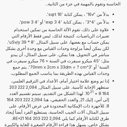
الحاسبة وتقوم بالمهمة في جزء من الثانية..
بدلاً من '√16' ، يمكن كتابة 'sqrt 16'.
بدلاً من '4^3' ، يمكن كتابة '4 exp 3' أو '4 pow 3'.
علاوة على ذلك، تقوم الآلة الحاسبة من تمكين استخدام
تعبيرات الرياضيات. كنتيجة لذلك، ليس فقط الأرقام التي
يمكن حساب مع بعضها، على سبيل المثال, '8 * 39 uSv/y'.
لكن يمكن أيضاً مزاوجة وحدات القياس مع وحدة أخرى بشكل
مباشر في التحويل. هذا يمكن، على سبيل المثال، أن يبدو
مثل: '45 ميكرو سيفرت في السنة + 76 ميكرو سيفرت في
السنة' أو '70mm x 2cm x 33dm = ? cm^3'. يتم جمع
وحدات القياس بهذه الطريقة بما يناسب الجمع المطلوب.
إذا تم وضع علامة اختيار أمام، الأعداد في الترقيم العلمي،
ستظهر الإجابة كأسية. على سبيل المثال, 2,094 222 203
21
164 8
×
10
. لهذا الشكل من التقديم، سيتم تقسيم العدد
إلى أس، إليك 21, والعدد الحقيقي، هنا 2,094 222 203 164
8. للأجهزة ذات الإمكانية المحدودة في عرض الأرقام، على
سبيل المثال، آلات الجيب الحاسبة، يستطيع الفرد أيضاً إيجاد
طرق لكتابة الأرقام كما يلي 2,094 222 203 164 8E+21.
بشكل خاص، يسهل هذا قراءة الأرقام الصغيرة للغاية والكبيرة