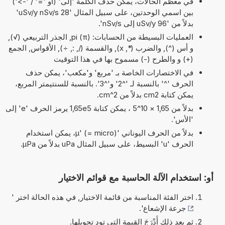
في معظم الحالات، يمكن حذف الكلمة 'إلى' (أو '=' / '->')
بين اسمي الوحدتين، على سبيل المثال '28 uSv/y nSv/s'
بدلاً من '96 uSv/y إلى nSv/s'.
العمليات البسيطة من الحسابات: pi (π), الجذر التربيعي (√),
و أس (^), والضرب (*, x), والقسمة (/, :, ÷), الأقواس, الجمع
(+) و والطرح (-) مسموح بها في هذا التوقيت
في الاختصارات الخاصة بـ 'مربع' و'مكعب'، يمكن حذف
الحرف '^' بالنسبة لـ '^2' و'^3'. بالنسبة للسنتيمتر المربع،
يمكن كتابة cm2 بدلاً من cm^2.
بدلاً من 1,65 × 10^5 ، يمكن كتابة 1,65e5 يرمز الحرف 'e' إلى
'الأس'.
بدلاً من الحرف اليوناني 'µ' (= micro)، يمكن استخدام
الحرف 'u' البسيط، على سبيل المثال uPa بدلاً من µPa.
أو: استخدام الآلة الحاسبة مع قوائم الاختيار
اختر الفئة المناسبة من قائمة الاختيار, في هذه الحالة اختر '
جرعة الإشعاع
'.
ثم بعد ذلك أَدْرَجَ القيمة التي تود تحويلها.