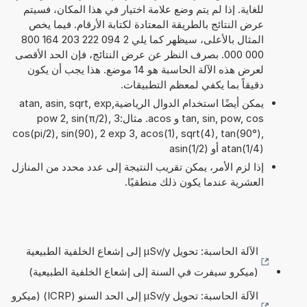
للغاية. إذا لم يتم وضع علامة اختيار في هذا المكان، فسيتم
عرض النتائج بالطريقة المعتادة لكتابة الأرقام. فيما يخص
المثال بالأعلى، سيظهر كما يلي 2 094 222 203 164 800
000 000. بصرف النظر عن عرض النتائج، فإن الحد الأقصى
لعرض هذه الآلة الحاسبة هو 14 موضع. هذا يجب أن يكون
دقيقاً بما يكفي لمعظم التطبيقات.
يمكن أيضًا استخدام الدوال الرياضيةatan, asin, sqrt, exp,
tan, sin, pow, cos و acos. مثال:3 pow 2, sin(π/2),
cos(pi/2), sin(90), 2 exp 3, acos(1), sqrt(4), tan(90°),
atan(1/4) أو asin(1/2)
إذا لزم الأمر، يمكن تقريب النتيجة إلى عدد محدد من المنازل
العشرية عندما يكون ذلك منطقيًا.
الآلة الحاسبة: تحويل µSv/y إلى إشعاع الخلفية الطبيعية
(ميكرو سيفرت في السنة إلى إشعاع الخلفية الطبيعية)
الآلة الحاسبة: تحويل µSv/y إلى الحد السنو (ICRP) (ميكرو