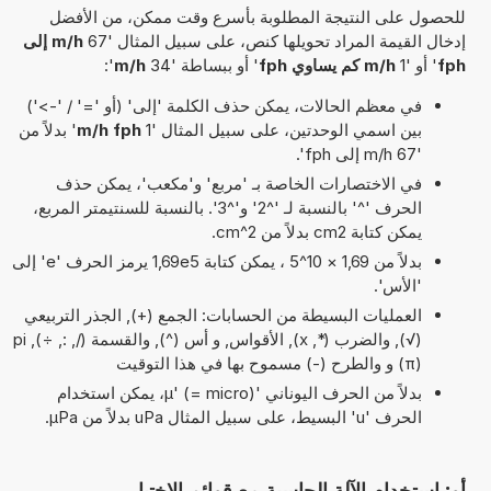
للحصول على النتيجة المطلوبة بأسرع وقت ممكن، من الأفضل
إدخال القيمة المراد تحويلها كنص، على سبيل المثال '67
m/h إلى
fph
' أو '1
m/h كم يساوي fph
' أو ببساطة '34
m/h
':
في معظم الحالات، يمكن حذف الكلمة 'إلى' (أو '=' / '->')
بين اسمي الوحدتين، على سبيل المثال '1
m/h fph
' بدلاً من
'67 m/h إلى fph'.
في الاختصارات الخاصة بـ 'مربع' و'مكعب'، يمكن حذف
الحرف '^' بالنسبة لـ '^2' و'^3'. بالنسبة للسنتيمتر المربع،
يمكن كتابة cm2 بدلاً من cm^2.
بدلاً من 1,69 × 10^5 ، يمكن كتابة 1,69e5 يرمز الحرف 'e' إلى
'الأس'.
العمليات البسيطة من الحسابات: الجمع (+), الجذر التربيعي
(√), والضرب (*, x), الأقواس, و أس (^), والقسمة (/, :, ÷), pi
(π) و والطرح (-) مسموح بها في هذا التوقيت
بدلاً من الحرف اليوناني 'µ' (= micro)، يمكن استخدام
الحرف 'u' البسيط، على سبيل المثال uPa بدلاً من µPa.
أو: استخدام الآلة الحاسبة مع قوائم الاختيار