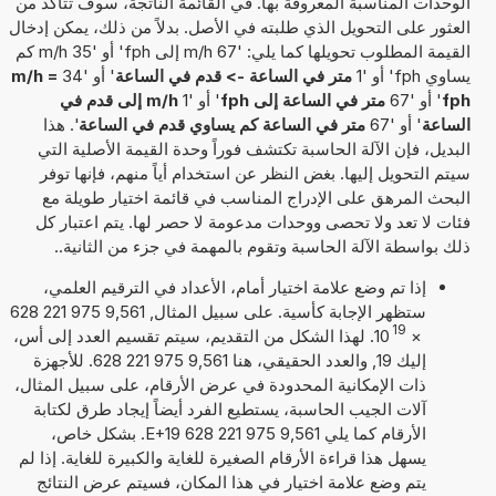
الوحدات المناسبة المعروفة بها. في القائمة الناتجة، سوف تتأكد من
العثور على التحويل الذي طلبته في الأصل. بدلاً من ذلك، يمكن إدخال
القيمة المطلوب تحويلها كما يلي: '67 m/h إلى fph' أو '35 m/h كم
يساوي fph' أو '1
متر في الساعة -> قدم في الساعة
' أو '34
m/h =
fph
' أو '67
متر في الساعة إلى fph
' أو '1
m/h إلى قدم في
الساعة
' أو '67
متر في الساعة كم يساوي قدم في الساعة
'. هذا
البديل، فإن الآلة الحاسبة تكتشف فوراً وحدة القيمة الأصلية التي
سيتم التحويل إليها. بغض النظر عن استخدام أياً منهم، فإنها توفر
البحث المرهق على الإدراج المناسب في قائمة اختيار طويلة مع
فئات لا تعد ولا تحصى ووحدات مدعومة لا حصر لها. يتم اعتبار كل
ذلك بواسطة الآلة الحاسبة وتقوم بالمهمة في جزء من الثانية..
إذا تم وضع علامة اختيار أمام، الأعداد في الترقيم العلمي،
ستظهر الإجابة كأسية. على سبيل المثال, 9,561 975 221 628
19
×
10
. لهذا الشكل من التقديم، سيتم تقسيم العدد إلى أس،
إليك 19, والعدد الحقيقي، هنا 9,561 975 221 628. للأجهزة
ذات الإمكانية المحدودة في عرض الأرقام، على سبيل المثال،
آلات الجيب الحاسبة، يستطيع الفرد أيضاً إيجاد طرق لكتابة
الأرقام كما يلي 9,561 975 221 628 E+19. بشكل خاص،
يسهل هذا قراءة الأرقام الصغيرة للغاية والكبيرة للغاية. إذا لم
يتم وضع علامة اختيار في هذا المكان، فسيتم عرض النتائج