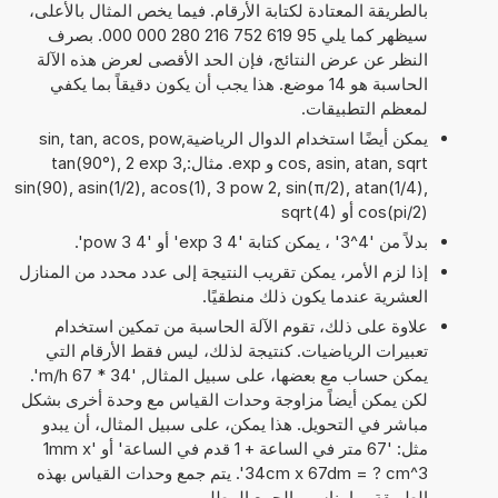
بالطريقة المعتادة لكتابة الأرقام. فيما يخص المثال بالأعلى،
سيظهر كما يلي 95 619 752 216 280 000 000. بصرف
النظر عن عرض النتائج، فإن الحد الأقصى لعرض هذه الآلة
الحاسبة هو 14 موضع. هذا يجب أن يكون دقيقاً بما يكفي
لمعظم التطبيقات.
يمكن أيضًا استخدام الدوال الرياضيةsin, tan, acos, pow,
cos, asin, atan, sqrt و exp. مثال:tan(90°), 2 exp 3,
sin(90), asin(1/2), acos(1), 3 pow 2, sin(π/2), atan(1/4),
cos(pi/2) أو sqrt(4)
بدلاً من '4^3' ، يمكن كتابة '4 exp 3' أو '4 pow 3'.
إذا لزم الأمر، يمكن تقريب النتيجة إلى عدد محدد من المنازل
العشرية عندما يكون ذلك منطقيًا.
علاوة على ذلك، تقوم الآلة الحاسبة من تمكين استخدام
تعبيرات الرياضيات. كنتيجة لذلك، ليس فقط الأرقام التي
يمكن حساب مع بعضها، على سبيل المثال, '34 * 67 m/h'.
لكن يمكن أيضاً مزاوجة وحدات القياس مع وحدة أخرى بشكل
مباشر في التحويل. هذا يمكن، على سبيل المثال، أن يبدو
مثل: '67 متر في الساعة + 1 قدم في الساعة' أو '1mm x
34cm x 67dm = ? cm^3'. يتم جمع وحدات القياس بهذه
الطريقة بما يناسب الجمع المطلوب.