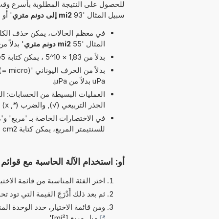
للحصول على النتيجة المطلوبة بأسرع وقت
سبيل المثال '93
mi2 إلى دونم متري
' أو '4
في معظم الحالات، يمكن حذف الكلمة
المثال '55
mi2 دونم متري
' بدلاً من '15 mi2 إلى دونم
بدلاً من 1,83 × 10^5 ، يمكن كتابة 1,83e5 يرمز الحرف 'e' إلى 'الأس'.
uPa بدلاً من µPa.
الجذر التربيعي (√), والضرب (*, x) و و أس (^) مسموح بها في هذا التوقيت
للسنتيمتر المربع، يمكن كتابة cm2 بدلاً من cm^2.
أو: استخدام الآلة الحاسبة مع قوائم ا
اختر الفئة المناسبة من قائمة الاختيا
ثم بعد ذلك أَدْرَجَ القيمة التي تود تحو
ومن قائمة الاختيار، حدد الوحدة الم
ميل مربع [mi²]
'.