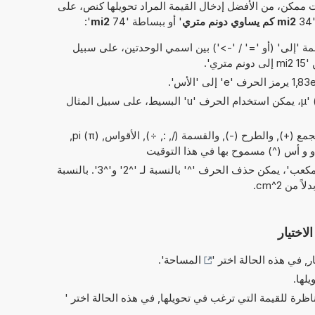
 ممكن، من الأفضل إدخال القيمة المراد تحويلها كنص، على
3
mi2 كم يساوي دونم متري
' أو ببساطة '74
mi2
':
 'إلى' (أو '=' / '->') بين اسمي الوحدتين، على سبيل
 متري'.
بدلاً من الحرف اليوناني 'µ' (= micro)، يمكن استخدام الحرف 'u' البسيط، على سبيل المثال
العمليات البسيطة من الحسابات: الجمع (+), والطرح (-), والقسمة (/, :, ÷), الأقواس, pi (π),
في الاختصارات الخاصة بـ 'مربع' و'مكعب'، يمكن حذف الحرف '^' بالنسبة لـ '^2' و'^3'. بالنسبة
لاختيار
ر, في هذه الحالة اختر '
المساحة
'.
يلها.
ناظرة للقيمة التي ترغب في تحويلها, في هذه الحالة اختر '