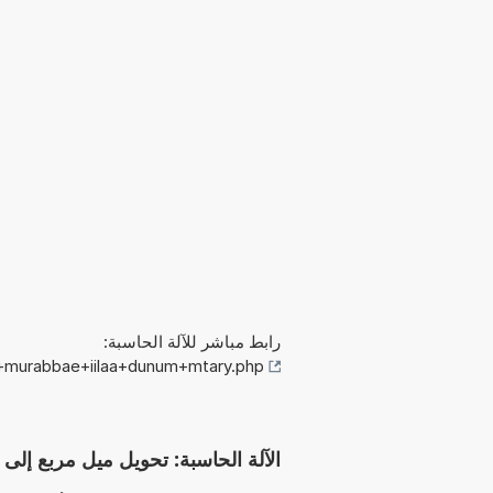
رابط مباشر للآلة الحاسبة:
l+murabbae+iilaa+dunum+mtary.php
الآلة الحاسبة: تحويل ميل مربع إلى دونم (متري) (²