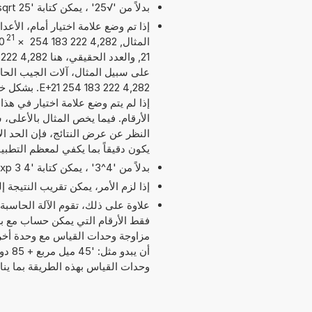
بدلاً من '√25' ، يمكن كتابة 'sqrt 25'.
إذا تم وضع علامة اختيار أمام، الأع
21
المثال, 4,282 222 183 254
×
0
على سبيل المثال، آلات الجيب الحاسب
4,282 222 83
إذا لم يتم وضع علامة اختيار في هذا
يكون دقيقاً بما يكفي لمعظم التطبي
بدلاً من '4^3' ، يمكن كتابة '4 exp 3' أو '4 pow 3'.
إذا لزم الأمر، يمكن تقريب النتيجة 
علاوة على ذلك، تقوم الآلة الحاسبة
مزاوجة وحدات القياس مع وحدة أخر
وحدات القياس بهذه الطريقة بما ي