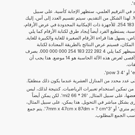
داد في الترقيم العلمي، ستظهر الإجابة كأسية. على سبيل
1
. لهذا الشكل من التقديم، سيتم تقسيم العدد إلى أس، إليك
21, والعدد الحقيقي، هنا 4,282 222 183 254. للأجهزة ذات الإمكانية المحدودة في عرض الأرقام،
ة، يستطيع الفرد أيضاً إيجاد طرق لكتابة الأرقام كما يلي
1 254 E+21. بشكل خاص، يسهل هذا قراءة الأرقام الصغيرة للغاية والكبيرة للغاية.
 المكان، فسيتم عرض النتائج بالطريقة المعتادة لكتابة
الأرقام. فيما يخص المثال بالأعلى، سيظهر كما يلي 4 282 222 183 254 000 000 000. بصرف
النظر عن عرض النتائج، فإن الحد الأقصى لعرض هذه الآلة الحاسبة هو 14 موضع. هذا يجب أن
قات.
إلى عدد محدد من المنازل العشرية عندما يكون ذلك منطقيًا.
 من تمكين استخدام تعبيرات الرياضيات. كنتيجة لذلك، ليس
فقط الأرقام التي يمكن حساب مع بعضها، على سبيل المثال, '26 * 66 mi2'. لكن يمكن أيضاً
ى بشكل مباشر في التحويل. هذا يمكن، على سبيل المثال،
أن يبدو مثل: '45 ميل مربع + 85 دونم متري' أو '7mm x 47cm x 87dm = ? cm^3'. يتم جمع
ناسب الجمع المطلوب.