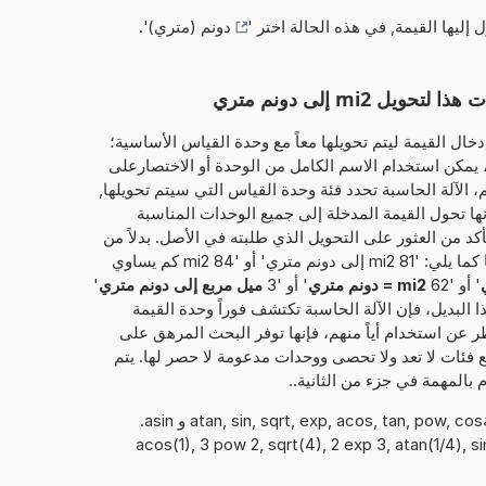
ل إليها القيمة, في هذه الحالة اختر '
دونم (متري)
'.
mi2 إلى دونم متري
خال القيمة ليتم تحويلها معاً مع وحدة القياس الأساسية؛
ميل مربع'. وبذلك، يمكن استخدام الاسم الكامل من الوحدة أو الاختصارعلى
المثال، سواء 'ميل مربع' أو 'mi2'. ثم، الآلة الحاسبة تحدد فئة وحدة القياس التي سيتم تحويلها,
نها تحول القيمة المدخلة إلى جميع الوحدات المناسبة
أكد من العثور على التحويل الذي طلبته في الأصل. بدلاً من
ذلك، يمكن إدخال القيمة المطلوب تحويلها كما يلي: '81 mi2 إلى دونم متري' أو '84 mi2 كم يساوي
' أو '62
mi2 = دونم متري
' أو '3
ميل مربع إلى دونم متري
'
ذا البديل، فإن الآلة الحاسبة تكتشف فوراً وحدة القيمة
ظر عن استخدام أياً منهم، فإنها توفر البحث المرهق على
ع فئات لا تعد ولا تحصى ووحدات مدعومة لا حصر لها. يتم
 بالمهمة في جزء من الثانية..
يمكن أيضًا استخدام الدوال الرياضيةatan, sin, sqrt, exp, acos, tan, pow, cos و asin.
acos(1), 3 pow 2, sqrt(4), 2 exp 3, atan(1/4), sin),