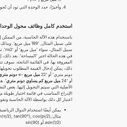
وأخيرًا، حدد الوحدة التي تود أن تُحو
استخدم كامل وظائف محول الوحدات هذا لتحويل 
باستخدام هذه الآلة الحاسبة، من الممكن إد
على سبيل المثال, '189 
سبيل 
في هذه الحالة اختر 'المساحة'. بعد ذلك، إ
المعروفة بها. في القائمة الناتجة، سوف تت
دونم متري' أو '22
ميل مربع -> دونم متري
أو '24
ميل مربع كم يساوي دونم متري
'. ه
الأصلية التي سيتم التحويل إليها. بغض الن
الإدراج المناسب في قائمة اختيار طويلة م
اعتبار كل ذلك بواسطة الآلة الحاسبة وتقوم
مثال:(π/2), tan(90°), cos(pi/2
asin(1/2) أو sin(90)