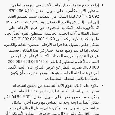
إذا تم وضع علامة اختيار أمام، الأعداد في الترقيم العلمي،
ستظهر الإجابة كأسية. على سبيل المثال, 4,129 066 629
21
092 2
×
10
. لهذا الشكل من التقديم، سيتم تقسيم العدد
إلى أس، إليك 21, والعدد الحقيقي، هنا 4,129 066 629 092
2. للأجهزة ذات الإمكانية المحدودة في عرض الأرقام، على
سبيل المثال، آلات الجيب الحاسبة، يستطيع الفرد أيضاً إيجاد
طرق لكتابة الأرقام كما يلي 4,129 066 629 092 2E+21.
بشكل خاص، يسهل هذا قراءة الأرقام الصغيرة للغاية والكبيرة
للغاية. إذا لم يتم وضع علامة اختيار في هذا المكان، فسيتم
عرض النتائج بالطريقة المعتادة لكتابة الأرقام. فيما يخص
المثال بالأعلى، سيظهر كما يلي 4 129 066 629 092 200
000 000. بصرف النظر عن عرض النتائج، فإن الحد الأقصى
لعرض هذه الآلة الحاسبة هو 14 موضع. هذا يجب أن يكون
دقيقاً بما يكفي لمعظم التطبيقات.
علاوة على ذلك، تقوم الآلة الحاسبة من تمكين استخدام
تعبيرات الرياضيات. كنتيجة لذلك، ليس فقط الأرقام التي
يمكن حساب مع بعضها، على سبيل المثال, '39 * 80 ul'. لكن
يمكن أيضاً مزاوجة وحدات القياس مع وحدة أخرى بشكل
مباشر في التحويل. هذا يمكن، على سبيل المثال، أن يبدو
مثل: '56 ميكرولتر + 97 باينت جافة في النظام الأمريكي' أو