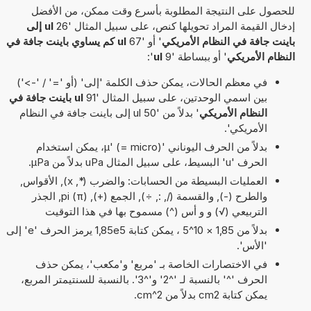
للحصول على النتيجة المطلوبة بأسرع وقت ممكن، من الأفضل
إدخال القيمة المراد تحويلها كنص، على سبيل المثال '26
ul إلى
باينت جافة في النظام الأمريكي
' أو '67
ul كم يساوي باينت جافة في
النظام الأمريكي
' أو ببساطة '9
ul
':
في معظم الحالات، يمكن حذف الكلمة 'إلى' (أو '=' / '->')
بين اسمي الوحدتين، على سبيل المثال '91
ul باينت جافة في
النظام الأمريكي
' بدلاً من '50 ul إلى باينت جافة في النظام
الأمريكي'.
بدلاً من الحرف اليوناني 'µ' (= micro)، يمكن استخدام
الحرف 'u' البسيط، على سبيل المثال uPa بدلاً من µPa.
العمليات البسيطة من الحسابات: والضرب (*, x), الأقواس,
والطرح (-), والقسمة (/, :, ÷), الجمع (+), pi (π), الجذر
التربيعي (√) و و أس (^) مسموح بها في هذا التوقيت
بدلاً من 1,85 × 10^5 ، يمكن كتابة 1,85e5 يرمز الحرف 'e' إلى
'الأس'.
في الاختصارات الخاصة بـ 'مربع' و'مكعب'، يمكن حذف
الحرف '^' بالنسبة لـ '^2' و'^3'. بالنسبة للسنتيمتر المربع،
يمكن كتابة cm2 بدلاً من cm^2.