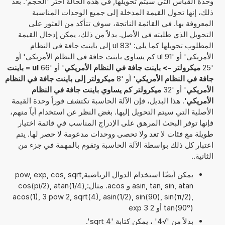
وحدة القياس التي سيتم تحويلها, في هذه الحالة اختر 'الحجم'. بعد
ذلك، إنها تحول القيمة المدخلة إلى جميع الوحدات المناسبة
المعروفة بها. في القائمة الناتجة، سوف تتأكد من العثور على
التحويل الذي طلبته في الأصل. بدلاً من ذلك، يمكن إدخال القيمة
المطلوب تحويلها كما يلي: '83 ul إلى باينت جافة في النظام
الأمريكي' أو '91 ul كم يساوي باينت جافة في النظام الأمريكي' أو
'25
ميكرولتر -> باينت جافة في النظام الأمريكي
' أو '66
ul = باينت
جافة في النظام الأمريكي
' أو '8
ميكرولتر إلى باينت جافة في النظام
الأمريكي
' أو '32
ميكرولتر كم يساوي باينت جافة في النظام
الأمريكي
'. هذا البديل، فإن الآلة الحاسبة تكتشف فوراً وحدة القيمة
الأصلية التي سيتم التحويل إليها. بغض النظر عن استخدام أياً منهم،
فإنها توفر البحث المرهق على الإدراج المناسب في قائمة اختيار
طويلة مع فئات لا تعد ولا تحصى ووحدات مدعومة لا حصر لها. يتم
اعتبار كل ذلك بواسطة الآلة الحاسبة وتقوم بالمهمة في جزء من
الثانية..
يمكن أيضًا استخدام الدوال الرياضيةpow, exp, cos, sqrt,
asin, tan, sin, atan و acos. مثال:cos(pi/2), atan(1/4),
acos(1), 3 pow 2, sqrt(4), asin(1/2), sin(90), sin(π/2),
tan(90°) أو 2 exp 3
بدلاً من '√4' ، يمكن كتابة 'sqrt 4'.