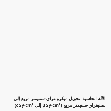
الآلة الحاسبة: تحويل ميكرو غراي-سنتيمتر مربع إلى
سنتيغراي-سنتيمتر مربع (µGy·cm² إلى cGy·cm²)