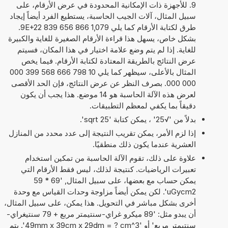
9. للأجهزة ذات الإمكانية المحدودة في عرض الأرقام، على
سبيل المثال، آلات الجيب الحاسبة، يستطيع الفرد أيضاً إيجاد
طرق لكتابة الأرقام كما يلي 1,079 866 656 839 9E+22.
بشكل خاص، يسهل هذا قراءة الأرقام الصغيرة للغاية والكبيرة
للغاية. إذا لم يتم وضع علامة اختيار في هذا المكان، فسيتم
عرض النتائج بالطريقة المعتادة لكتابة الأرقام. فيما يخص
المثال بالأعلى، سيظهر كما يلي 10 798 666 568 399 000
000 000. بصرف النظر عن عرض النتائج، فإن الحد الأقصى
لعرض هذه الآلة الحاسبة هو 14 موضع. هذا يجب أن يكون
دقيقاً بما يكفي لمعظم التطبيقات.
بدلاً من '√25' ، يمكن كتابة 'sqrt 25'.
إذا لزم الأمر، يمكن تقريب النتيجة إلى عدد محدد من المنازل
العشرية عندما يكون ذلك منطقيًا.
علاوة على ذلك، تقوم الآلة الحاسبة من تمكين استخدام
تعبيرات الرياضيات. كنتيجة لذلك، ليس فقط الأرقام التي
يمكن حساب مع بعضها، على سبيل المثال, '69 * 59
uGycm2'. لكن يمكن أيضاً مزاوجة وحدات القياس مع وحدة
أخرى بشكل مباشر في التحويل. هذا يمكن، على سبيل المثال،
أن يبدو مثل: '89 ميكرو غراي-سنتيمتر مربع + 79 سنتيغراي-
سنتيمتر مربع' أو '49mm x 39cm x 29dm = ? cm^3'. يتم