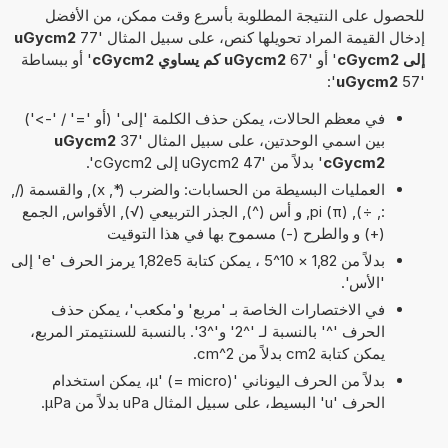
للحصول على النتيجة المطلوبة بأسرع وقت ممكن، من الأفضل
إدخال القيمة المراد تحويلها كنص، على سبيل المثال '77
uGycm2
إلى cGycm2
' أو '67
uGycm2 كم يساوي cGycm2
' أو ببساطة
':
uGycm2
'57
في معظم الحالات، يمكن حذف الكلمة 'إلى' (أو '=' / '->')
بين اسمي الوحدتين، على سبيل المثال '37
uGycm2
cGycm2
' بدلاً من '47 uGycm2 إلى cGycm2'.
العمليات البسيطة من الحسابات: والضرب (*, x), والقسمة (/,
:, ÷), pi (π), و أس (^), الجذر التربيعي (√), الأقواس, الجمع
(+) و والطرح (-) مسموح بها في هذا التوقيت
بدلاً من 1,82 × 10^5 ، يمكن كتابة 1,82e5 يرمز الحرف 'e' إلى
'الأس'.
في الاختصارات الخاصة بـ 'مربع' و'مكعب'، يمكن حذف
الحرف '^' بالنسبة لـ '^2' و'^3'. بالنسبة للسنتيمتر المربع،
يمكن كتابة cm2 بدلاً من cm^2.
بدلاً من الحرف اليوناني 'µ' (= micro)، يمكن استخدام
الحرف 'u' البسيط، على سبيل المثال uPa بدلاً من µPa.