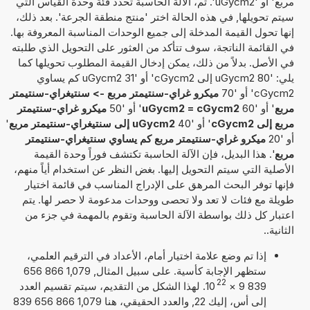
مربع' أو 'uGycm2'. ثم، الآلة الحاسبة تحدد فئة وحدة القياس التي
سيتم تحويلها, في هذه الحالة اختر 'منتج منطقة الجرعة'. بعد ذلك،
إنها تحول القيمة المدخلة إلى جميع الوحدات المناسبة المعروفة بها.
في القائمة الناتجة، سوف تتأكد من العثور على التحويل الذي طلبته
في الأصل. بدلاً من ذلك، يمكن إدخال القيمة المطلوب تحويلها كما
يلي: '80 uGycm2 إلى cGycm2' أو '31 uGycm2 كم يساوي
cGycm2' أو '70
ميكرو غراي-سنتيمتر مربع -> سنتيغراي-سنتيمتر
مربع
' أو '60
uGycm2 = cGycm2
' أو '50
ميكرو غراي-سنتيمتر
مربع إلى cGycm2
' أو '40
uGycm2 إلى سنتيغراي-سنتيمتر مربع
'
أو '20
ميكرو غراي-سنتيمتر مربع كم يساوي سنتيغراي-سنتيمتر
مربع
'. هذا البديل، فإن الآلة الحاسبة تكتشف فوراً وحدة القيمة
الأصلية التي سيتم التحويل إليها. بغض النظر عن استخدام أياً منهم،
فإنها توفر البحث المرهق على الإدراج المناسب في قائمة اختيار
طويلة مع فئات لا تعد ولا تحصى ووحدات مدعومة لا حصر لها. يتم
اعتبار كل ذلك بواسطة الآلة الحاسبة وتقوم بالمهمة في جزء من
الثانية..
إذا تم وضع علامة اختيار أمام، الأعداد في الترقيم العلمي،
ستظهر الإجابة كأسية. على سبيل المثال, 1,079 866 656
22
839 9
×
10
. لهذا الشكل من التقديم، سيتم تقسيم العدد
إلى أس، إليك 22, والعدد الحقيقي، هنا 1,079 866 656 839