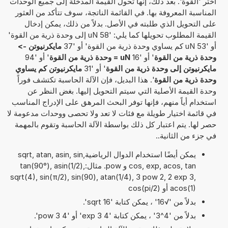
اختر 'القوة'. بعد ذلك، إنها تحول القيمة المدخلة إلى جميع الوحدات
المناسبة المعروفة بها. في القائمة الناتجة، سوف تتأكد من العثور
على التحويل الذي طلبته في الأصل. بدلاً من ذلك، يمكن إدخال
القيمة المطلوب تحويلها كما يلي: '58 uN إلى وحدة ذرية من القوة'
أو '53 uN كم يساوي وحدة ذرية من القوة' أو '37
مايكرنيوتن ->
وحدة ذرية من القوة
' أو '16
uN = وحدة ذرية من القوة
' أو '94
مايكرنيوتن إلى وحدة ذرية من القوة
' أو '31
مايكرنيوتن كم يساوي
وحدة ذرية من القوة
'. هذا البديل، فإن الآلة الحاسبة تكتشف فوراً
وحدة القيمة الأصلية التي سيتم التحويل إليها. بغض النظر عن
استخدام أياً منهم، فإنها توفر البحث المرهق على الإدراج المناسب
في قائمة اختيار طويلة مع فئات لا تعد ولا تحصى ووحدات مدعومة لا
حصر لها. يتم اعتبار كل ذلك بواسطة الآلة الحاسبة وتقوم بالمهمة
في جزء من الثانية..
يمكن أيضًا استخدام الدوال الرياضيةsqrt, atan, asin, sin,
cos, exp, acos, tan و pow. مثال:tan(90°), asin(1/2),
sqrt(4), sin(π/2), sin(90), atan(1/4), 3 pow 2, 2 exp 3,
acos(1) أو cos(pi/2)
بدلاً من '√16' ، يمكن كتابة 'sqrt 16'.
بدلاً من '4^3' ، يمكن كتابة '4 exp 3' أو '4 pow 3'.