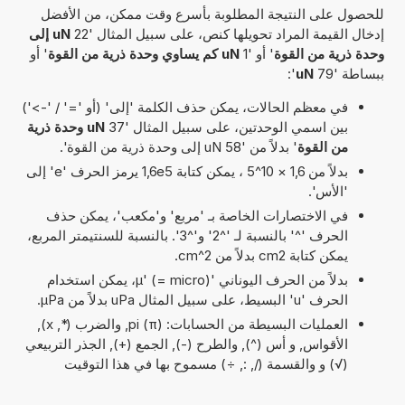
للحصول على النتيجة المطلوبة بأسرع وقت ممكن، من الأفضل
إدخال القيمة المراد تحويلها كنص، على سبيل المثال '22
uN إلى
وحدة ذرية من القوة
' أو '1
uN كم يساوي وحدة ذرية من القوة
' أو
ببساطة '79
uN
':
في معظم الحالات، يمكن حذف الكلمة 'إلى' (أو '=' / '->')
بين اسمي الوحدتين، على سبيل المثال '37
uN وحدة ذرية
من القوة
' بدلاً من '58 uN إلى وحدة ذرية من القوة'.
بدلاً من 1,6 × 10^5 ، يمكن كتابة 1,6e5 يرمز الحرف 'e' إلى
'الأس'.
في الاختصارات الخاصة بـ 'مربع' و'مكعب'، يمكن حذف
الحرف '^' بالنسبة لـ '^2' و'^3'. بالنسبة للسنتيمتر المربع،
يمكن كتابة cm2 بدلاً من cm^2.
بدلاً من الحرف اليوناني 'µ' (= micro)، يمكن استخدام
الحرف 'u' البسيط، على سبيل المثال uPa بدلاً من µPa.
العمليات البسيطة من الحسابات: pi (π), والضرب (*, x),
الأقواس, و أس (^), والطرح (-), الجمع (+), الجذر التربيعي
(√) و والقسمة (/, :, ÷) مسموح بها في هذا التوقيت