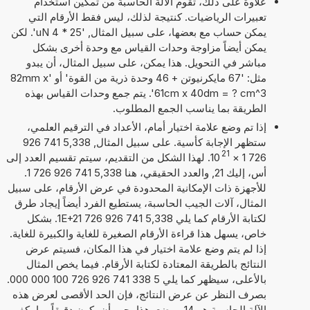
علاوة على ذلك، تقوم الآلة الحاسبة من تمكين استخدام
تعبيرات الرياضيات. كنتيجة لذلك، ليس فقط الأرقام التي
يمكن حساب مع بعضها، على سبيل المثال, '25 * 4 uN'. لكن
يمكن أيضاً مزاوجة وحدات القياس مع وحدة أخرى بشكل
مباشر في التحويل. هذا يمكن، على سبيل المثال، أن يبدو
مثل: '67 مايكرنيوتن + 46 وحدة ذرية من القوة' أو '82mm x
61cm x 40dm = ? cm^3'. يتم جمع وحدات القياس بهذه
الطريقة بما يناسب الجمع المطلوب.
إذا تم وضع علامة اختيار أمام، الأعداد في الترقيم العلمي،
ستظهر الإجابة كأسية. على سبيل المثال, 5,338 741 926
21
726 1
×
10
. لهذا الشكل من التقديم، سيتم تقسيم العدد إلى
أس، إليك 21, والعدد الحقيقي، هنا 5,338 741 926 726 1.
للأجهزة ذات الإمكانية المحدودة في عرض الأرقام، على سبيل
المثال، آلات الجيب الحاسبة، يستطيع الفرد أيضاً إيجاد طرق
لكتابة الأرقام كما يلي 5,338 741 926 726 1E+21. بشكل
خاص، يسهل هذا قراءة الأرقام الصغيرة للغاية والكبيرة للغاية.
إذا لم يتم وضع علامة اختيار في هذا المكان، فسيتم عرض
النتائج بالطريقة المعتادة لكتابة الأرقام. فيما يخص المثال
بالأعلى، سيظهر كما يلي 5 338 741 926 726 100 000 000.
بصرف النظر عن عرض النتائج، فإن الحد الأقصى لعرض هذه
الآلة الحاسبة هو 14 موضع. هذا يجب أن يكون دقيقاً بما يكفي