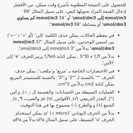
للحصول على النتيجة المطلوبة بأسرع وقت ممكن، من الأفضل
إدخال القيمة المراد تحويلها كنص، على سبيل المثال '99
mmol/m3 إلى umol/dm3
' أو '34
mmol/m3 كم يساوي
umol/dm3
' أو ببساطة '68
mmol/m3
':
في معظم الحالات، يمكن حذف الكلمة 'إلى' (أو '=' / '->')
بين اسمي الوحدتين، على سبيل المثال '37
mmol/m3
umol/dm3
' بدلاً من '3 mmol/m3 إلى umol/dm3'.
بدلاً من 1,71 × 10^5 ، يمكن كتابة 1,71e5 يرمز الحرف 'e' إلى
'الأس'.
في الاختصارات الخاصة بـ 'مربع' و'مكعب'، يمكن حذف
الحرف '^' بالنسبة لـ '^2' و'^3'. بالنسبة للسنتيمتر المربع،
يمكن كتابة cm2 بدلاً من cm^2.
العمليات البسيطة من الحسابات: والقسمة (/, :, ÷), و أس
(^), الجذر التربيعي (√), الأقواس, pi (π), والضرب (*, x),
الجمع (+) و والطرح (-) مسموح بها في هذا التوقيت
بدلاً من الحرف اليوناني 'µ' (= micro)، يمكن استخدام
الحرف 'u' البسيط، على سبيل المثال uPa بدلاً من µPa.