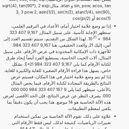
sin, pow, acos, tan و atan. مثال:sqrt(4), tan(90°), 2 exp
3, 3 pow 2, asin(1/2), sin(π/2), atan(1/4), sin(90),
acos(1) أو cos(pi/2)
إذا تم وضع علامة اختيار أمام، الأعداد في الترقيم العلمي،
ستظهر الإجابة كأسية. على سبيل المثال, 9,167 407 323
21
984
×
10
. لهذا الشكل من التقديم، سيتم تقسيم العدد إلى
أس، إليك 21, والعدد الحقيقي، هنا 9,167 407 323 984.
للأجهزة ذات الإمكانية المحدودة في عرض الأرقام، على سبيل
المثال، آلات الجيب الحاسبة، يستطيع الفرد أيضاً إيجاد طرق
لكتابة الأرقام كما يلي 9,167 407 323 984 E+21. بشكل
خاص، يسهل هذا قراءة الأرقام الصغيرة للغاية والكبيرة للغاية.
إذا لم يتم وضع علامة اختيار في هذا المكان، فسيتم عرض
النتائج بالطريقة المعتادة لكتابة الأرقام. فيما يخص المثال
بالأعلى، سيظهر كما يلي 9 167 407 323 984 000 000
000. بصرف النظر عن عرض النتائج، فإن الحد الأقصى لعرض
هذه الآلة الحاسبة هو 14 موضع. هذا يجب أن يكون دقيقاً بما
يكفي لمعظم التطبيقات.
علاوة على ذلك، تقوم الآلة الحاسبة من تمكين استخدام
تعبيرات الرياضيات. كنتيجة لذلك، ليس فقط الأرقام التي
يمكن حساب مع بعضها، على سبيل المثال, '47 * 81