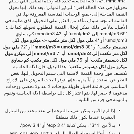
'mmol/m3'. ثم، الآلة الحاسبة تحدد فئة وحدة القياس التي سيتم
تحويلها, في هذه الحالة اختر 'التركيز المولي'. بعد ذلك، إنها تحول
القيمة المدخلة إلى جميع الوحدات المناسبة المعروفة بها. في
القائمة الناتجة، سوف تتأكد من العثور على التحويل الذي طلبته في
الأصل. بدلاً من ذلك، يمكن إدخال القيمة المطلوب تحويلها كما يلي:
'69 mmol/m3 إلى umol/dm3' أو '42 mmol/m3 كم يساوي
umol/dm3' أو '4
ملي مول لكل متر مكعب -> ميكرو مول لكل
ديسيمتر مكعب
' أو '38
mmol/m3 = umol/dm3
' أو '72
ملي مول
لكل متر مكعب إلى umol/dm3
' أو '7
mmol/m3 إلى ميكرو مول
لكل ديسيمتر مكعب
' أو '75
ملي مول لكل متر مكعب كم يساوي
ميكرو مول لكل ديسيمتر مكعب
'. هذا البديل، فإن الآلة الحاسبة
تكتشف فوراً وحدة القيمة الأصلية التي سيتم التحويل إليها. بغض
النظر عن استخدام أياً منهم، فإنها توفر البحث المرهق على الإدراج
المناسب في قائمة اختيار طويلة مع فئات لا تعد ولا تحصى ووحدات
مدعومة لا حصر لها. يتم اعتبار كل ذلك بواسطة الآلة الحاسبة وتقوم
بالمهمة في جزء من الثانية..
إذا لزم الأمر، يمكن تقريب النتيجة إلى عدد محدد من المنازل
العشرية عندما يكون ذلك منطقيًا.
بدلاً من '4^3' ، يمكن كتابة '4 exp 3' أو '4 pow 3'.
يمكن أيضًا استخدام الدوال الرياضيةasin, cos, exp, sqrt,