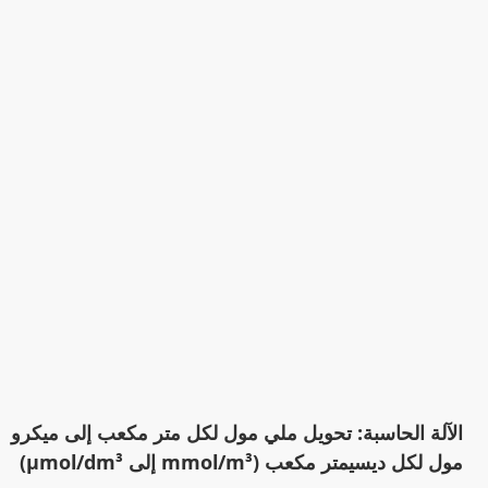
الآلة الحاسبة: تحويل ملي مول لكل متر مكعب إلى ميكرو
مول لكل ديسيمتر مكعب (mmol/m³ إلى µmol/dm³)