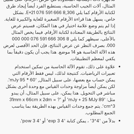
المثال، آلات الجيب الحاسبة، يستطيع الفرد أيضاً إيجاد طرق
لكتابة الأرقام كما يلي 8,306 666 591 076 E+21. بشكل
خاص، يسهل هذا قراءة الأرقام الصغيرة للغاية والكبيرة للغاية.
إذا لم يتم وضع علامة اختيار في هذا المكان، فسيتم عرض
النتائج بالطريقة المعتادة لكتابة الأرقام. فيما يخص المثال
بالأعلى، سيظهر كما يلي 8 306 666 591 076 000 000
000. بصرف النظر عن عرض النتائج، فإن الحد الأقصى لعرض
هذه الآلة الحاسبة هو 14 موضع. هذا يجب أن يكون دقيقاً بما
يكفي لمعظم التطبيقات.
علاوة على ذلك، تقوم الآلة الحاسبة من تمكين استخدام
تعبيرات الرياضيات. كنتيجة لذلك، ليس فقط الأرقام التي
يمكن حساب مع بعضها، على سبيل المثال, '60 * 95 mJy'.
لكن يمكن أيضاً مزاوجة وحدات القياس مع وحدة أخرى بشكل
مباشر في التحويل. هذا يمكن، على سبيل المثال، أن يبدو
مثل: '89 mJy + 25 MJy' أو '31mm x 66cm x 2dm = ?
cm^3'. يتم جمع وحدات القياس بهذه الطريقة بما يناسب
الجمع المطلوب.
بدلاً من '4^3' ، يمكن كتابة '4 exp 3' أو '4 pow 3'.