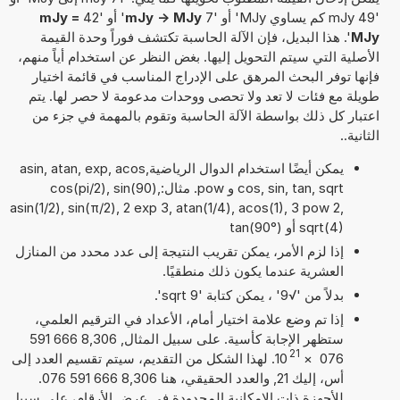
'49 mJy كم يساوي MJy' أو '7
mJy -> MJy
' أو '42
mJy =
MJy
'. هذا البديل، فإن الآلة الحاسبة تكتشف فوراً وحدة القيمة
الأصلية التي سيتم التحويل إليها. بغض النظر عن استخدام أياً منهم،
فإنها توفر البحث المرهق على الإدراج المناسب في قائمة اختيار
طويلة مع فئات لا تعد ولا تحصى ووحدات مدعومة لا حصر لها. يتم
اعتبار كل ذلك بواسطة الآلة الحاسبة وتقوم بالمهمة في جزء من
الثانية..
يمكن أيضًا استخدام الدوال الرياضيةasin, atan, exp, acos,
cos, sin, tan, sqrt و pow. مثال:cos(pi/2), sin(90),
asin(1/2), sin(π/2), 2 exp 3, atan(1/4), acos(1), 3 pow 2,
sqrt(4) أو tan(90°)
إذا لزم الأمر، يمكن تقريب النتيجة إلى عدد محدد من المنازل
العشرية عندما يكون ذلك منطقيًا.
بدلاً من '√9' ، يمكن كتابة 'sqrt 9'.
إذا تم وضع علامة اختيار أمام، الأعداد في الترقيم العلمي،
ستظهر الإجابة كأسية. على سبيل المثال, 8,306 666 591
21
076
×
10
. لهذا الشكل من التقديم، سيتم تقسيم العدد إلى
أس، إليك 21, والعدد الحقيقي، هنا 8,306 666 591 076.
للأجهزة ذات الإمكانية المحدودة في عرض الأرقام، على سبيل