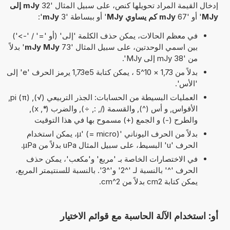
إدخال القيمة المراد تحويلها كنص، على سبيل المثال '32
mJy إلى
MJy
' أو '67
mJy كم يساوي MJy
' أو ببساطة '3
mJy
':
في معظم الحالات، يمكن حذف الكلمة 'إلى' (أو '=' / '->')
بين اسمي الوحدتين، على سبيل المثال '73
mJy MJy
' بدلاً
من '38 mJy إلى MJy'.
بدلاً من 1,73 × 10^5 ، يمكن كتابة 1,73e5 يرمز الحرف 'e' إلى
'الأس'.
العمليات البسيطة من الحسابات: الجذر التربيعي (√), pi (π),
الأقواس, و أس (^), والقسمة (/, :, ÷), والضرب (*, x),
والطرح (-) و الجمع (+) مسموح بها في هذا التوقيت
بدلاً من الحرف اليوناني 'µ' (= micro)، يمكن استخدام
الحرف 'u' البسيط، على سبيل المثال uPa بدلاً من µPa.
في الاختصارات الخاصة بـ 'مربع' و'مكعب'، يمكن حذف
الحرف '^' بالنسبة لـ '^2' و'^3'. بالنسبة للسنتيمتر المربع،
يمكن كتابة cm2 بدلاً من cm^2.
أو: استخدام الآلة الحاسبة مع قوائم الاختيار