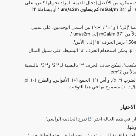
 ممكن، من الأفضل إدخال القيمة المراد تحويلها كنص، على
' أو '34
mGal/m كم يساوي um/s2m
' أو ببساطة '11
 'إلى' (أو '=' / '->') بين اسمي الوحدتين، على سبيل
 '87 mGal/m إلى um/s2m '.
بدلاً من الحرف اليوناني 'µ' (= micro)، يمكن استخدام الحرف 'u' البسيط، على سبيل المثال
في الاختصارات الخاصة بـ 'مربع' و'مكعب'، يمكن حذف الحرف '^' بالنسبة لـ '^2' و'^3'. بالنسبة
العمليات البسيطة من الحسابات: والضرب (*, x), و أس (^), الجمع (+), الأقواس, والطرح (-), pi
لاختيار
ر, في هذه الحالة اختر '
تدرج الجاذبية الرأسي
'.
يلها.
ناظرة للقيمة التي ترغب في تحويلها, في هذه الحالة اختر '