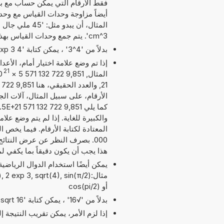
أيضاً مزاوجة وحدات القياس مع وح
cm^3'. يتم جمع وحدات القياس بهذه الطريقة بما يناسب الجمع المطلوب.
بدلاً من '4^3' ، يمكن كتابة '4 exp 3' أو '4 pow 3'.
إذا تم وضع علامة اختيار أمام، الأع
21
المثال, 9,851 722 132 571 5
×
0
الأرقام، على سبيل المثال، آلات الج
ك
والكبيرة للغاية. إذا لم يتم وضع عل
هذا يجب أن يكون دقيقاً بما يكفي ل
مثال:2 exp 3, sqrt(4), sin(π/2
أو cos(pi/2)
بدلاً من '√16' ، يمكن كتابة 'sqrt 16'.
إذا لزم الأمر، يمكن تقريب النتيجة 