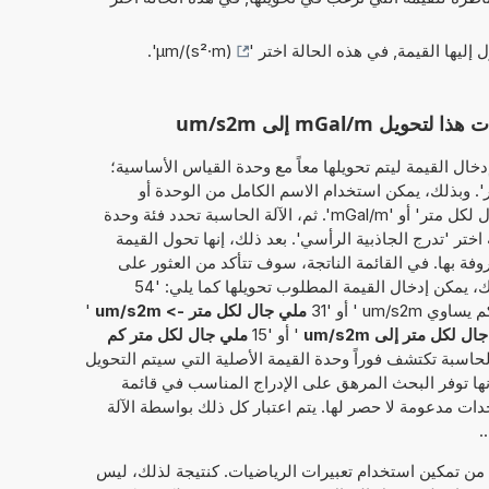
ل إليها القيمة, في هذه الحالة اختر '
µm/(s²·m)
'.
mGal/m إلى um/s2m
خال القيمة ليتم تحويلها معاً مع وحدة القياس الأساسية؛
ملي جال لكل متر'. وبذلك، يمكن استخدام الاسم الكامل من الوحدة أو
الاختصارعلى سبيل المثال، سواء 'ملي جال لكل متر' أو 'mGal/m'. ثم، الآلة الحاسبة تحدد فئة وحدة
ختر 'تدرج الجاذبية الرأسي'. بعد ذلك، إنها تحول القيمة
وفة بها. في القائمة الناتجة، سوف تتأكد من العثور على
التحويل الذي طلبته في الأصل. بدلاً من ذلك، يمكن إدخال القيمة المطلوب تحويلها كما يلي: '54
ملي جال لكل متر -> um/s2m
'
ل لكل متر إلى um/s2m
' أو '15
ملي جال لكل متر كم
 الحاسبة تكتشف فوراً وحدة القيمة الأصلية التي سيتم التحويل
إنها توفر البحث المرهق على الإدراج المناسب في قائمة
دات مدعومة لا حصر لها. يتم اعتبار كل ذلك بواسطة الآلة
.
 من تمكين استخدام تعبيرات الرياضيات. كنتيجة لذلك، ليس