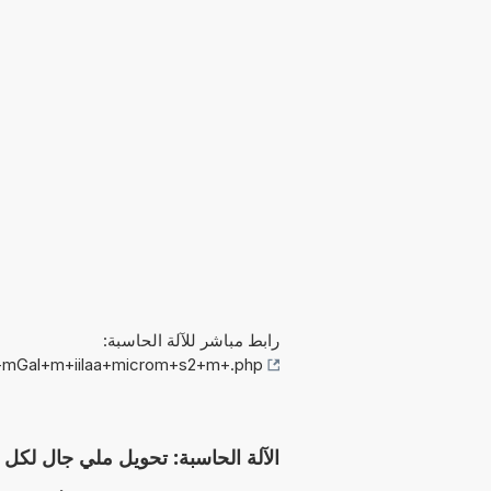
رابط مباشر للآلة الحاسبة:
l+mGal+m+iilaa+microm+s2+m+.php
الآلة الحاسبة: تحويل ملي جال لكل متر إلى µm/(s²·m) (mGal/m إ