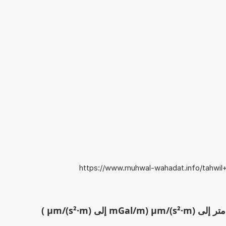
https://www.muhwal-wahadat.info/tahwi
لى µm/(s²·m) )