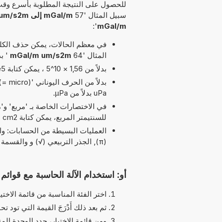
للحصول على النتيجة المطلوبة بأسرع وقت
سبيل المثال '57
mGal/m إلى um/s2m
':
mGal/m
في معظم الحالات، يمكن حذف الكلمة
المثال '64
mGal/m um/s2m
' بدلاً من
بدلاً من 1,56 × 10^5 ، يمكن كتابة 1,56e5 يرمز الحرف 'e' إلى 'الأس'.
uPa بدلاً من µPa.
للسنتيمتر المربع، يمكن كتابة cm2 بدلاً من cm^2.
(π), الجذر التربيعي (√) و والقسمة (/, :, ÷) مسموح بها في هذا التوقيت
أو: استخدام الآلة الحاسبة مع قوائم ا
اختر الفئة المناسبة من قائمة الاختيا
ثم بعد ذلك أَدْرَجَ القيمة التي تود تحو
ومن قائمة الاختيار، حدد الوحدة الم