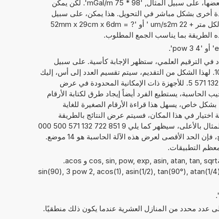
فقط الأرقام التي يمكن حساب مع بعضها، على سبيل المثال, '98 * 75 mGal/m'. لكن يمكن
دة أخرى بشكل مباشر في التحويل. هذا يمكن، على سبيل
المثال، أن يبدو مثل: '45 ملي جال لكل متر + 22 um/s2m ' أو '52mm x 29cm x 6dm = ?
داد في الترقيم العلمي، ستظهر الإجابة كأسية. على سبيل
1
. لهذا الشكل من التقديم، سيتم تقسيم العدد إلى أس، إليك
21, والعدد الحقيقي، هنا 9,851 722 132 571 5. للأجهزة ذات الإمكانية المحدودة في عرض
يب الحاسبة، يستطيع الفرد أيضاً إيجاد طرق لكتابة الأرقام
ما يلي 9,851 722 132 571 5E+21. بشكل خاص، يسهل هذا قراءة الأرقام الصغيرة للغاية
امة اختيار في هذا المكان، فسيتم عرض النتائج بالطريقة
المعتادة لكتابة الأرقام. فيما يخص المثال بالأعلى، سيظهر كما يلي 9 851 722 132 571 500 000
000. بصرف النظر عن عرض النتائج، فإن الحد الأقصى لعرض هذه الآلة الحاسبة هو 14 موضع.
معظم التطبيقات.
يمكن أيضًا استخدام الدوال الرياضيةcos, sin, pow, exp, asin, atan, tan, sqrt و acos.
sin(90), 3 pow 2, acos(1), asin(1/2), tan(90°), atan(1/4), )
إلى عدد محدد من المنازل العشرية عندما يكون ذلك منطقيًا.