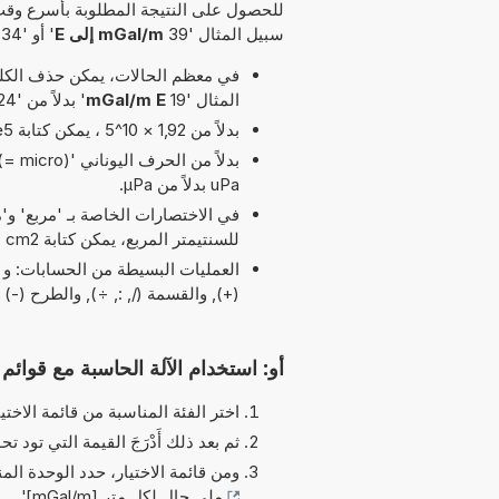
للحصول على النتيجة المطلوبة بأسرع وقت
سبيل المثال '39
mGal/m إلى E
' أو '34
في معظم الحالات، يمكن حذف الكلمة
المثال '19
mGal/m E
' بدلاً من '24 mGal/m إلى E'.
بدلاً من 1,92 × 10^5 ، يمكن كتابة 1,92e5 يرمز الحرف 'e' إلى 'الأس'.
uPa بدلاً من µPa.
للسنتيمتر المربع، يمكن كتابة cm2 بدلاً من cm^2.
(+), والقسمة (/, :, ÷), والطرح (-) و pi (π) مسموح بها في هذا التو
أو: استخدام الآلة الحاسبة مع قوائم ا
اختر الفئة المناسبة من قائمة الاختيا
ثم بعد ذلك أَدْرَجَ القيمة التي تود تحو
ومن قائمة الاختيار، حدد الوحدة الم
ملي جال لكل متر [mGal/m]
'.