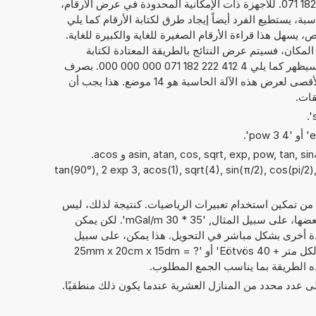
21, والعدد الحقيقي، هنا 4,412 222 182 071. للأجهزة ذات الإمكانية المحدودة في عرض الأرقام،
ة، يستطيع الفرد أيضاً إيجاد طرق لكتابة الأرقام كما يلي
071 E+21. بشكل خاص، يسهل هذا قراءة الأرقام الصغيرة للغاية والكبيرة للغاية.
 المكان، فسيتم عرض النتائج بالطريقة المعتادة لكتابة
الأرقام. فيما يخص المثال بالأعلى، سيظهر كما يلي 4 412 222 182 071 000 000 000. بصرف
النظر عن عرض النتائج، فإن الحد الأقصى لعرض هذه الآلة الحاسبة هو 14 موضع. هذا يجب أن
قات.
يمكن أيضًا استخدام الدوال الرياضيةasin, atan, cos, sqrt, exp, pow, tan, sin و acos.
tan(90°), 2 exp 3, acos(1), sqrt(4), sin(π/2), cos(pi/2), 3)
 من تمكين استخدام تعبيرات الرياضيات. كنتيجة لذلك، ليس
فقط الأرقام التي يمكن حساب مع بعضها، على سبيل المثال, '35 * 30 mGal/m'. لكن يمكن
دة أخرى بشكل مباشر في التحويل. هذا يمكن، على سبيل
المثال، أن يبدو مثل: '45 ملي جال لكل متر + 40 Eötvös' أو '25mm x 20cm x 15dm = ?
إلى عدد محدد من المنازل العشرية عندما يكون ذلك منطقيًا.