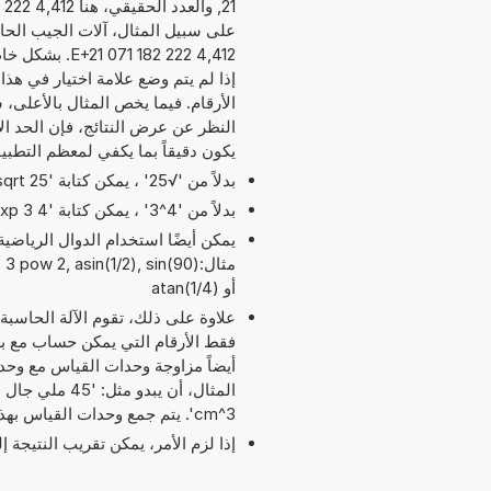
على سبيل المثال، آلات الجيب الحاسب
4,412 222 182 
إذا لم يتم وضع علامة اختيار في هذا
يكون دقيقاً بما يكفي لمعظم التطبي
بدلاً من '√25' ، يمكن كتابة 'sqrt 25'.
بدلاً من '4^3' ، يمكن كتابة '4 exp 3' أو '4 pow 3'.
مثال: pow 2, asin(1/2), sin(90
أو atan(1/4)
علاوة على ذلك، تقوم الآلة الحاسبة
أيضاً مزاوجة وحدات القياس مع وح
cm^3'. يتم جمع وحدات القياس بهذه الطريقة بما يناسب الجمع المطلوب.
إذا لزم الأمر، يمكن تقريب النتيجة 