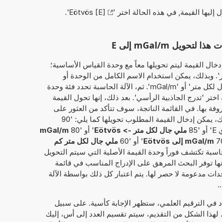
ل إليها القيمة, في هذه الحالة اختر '
Eötvös [E]
'.
يل mGal/m إلى E
خال القيمة ليتم تحويلها معاً مع وحدة القياس الأساسية؛
ملي جال لكل متر'. وبذلك، يمكن استخدام الاسم الكامل من الوحدة أو
الاختصارعلى سبيل المثال، سواء 'ملي جال لكل متر' أو 'mGal/m'. ثم، الآلة الحاسبة تحدد فئة وحدة
ختر 'تدرج الجاذبية الرأسي'. بعد ذلك، إنها تحول القيمة
وفة بها. في القائمة الناتجة، سوف تتأكد من العثور على
التحويل الذي طلبته في الأصل. بدلاً من ذلك، يمكن إدخال القيمة المطلوب تحويلها كما يلي: '90
ملي جال لكل متر -> Eötvös
' أو '80
mGal/m
mGal/m إلى Eötvös
' أو '60
ملي جال لكل متر كم
الحاسبة تكتشف فوراً وحدة القيمة الأصلية التي سيتم التحويل
إنها توفر البحث المرهق على الإدراج المناسب في قائمة
دات مدعومة لا حصر لها. يتم اعتبار كل ذلك بواسطة الآلة
.
داد في الترقيم العلمي، ستظهر الإجابة كأسية. على سبيل
 لهذا الشكل من التقديم، سيتم تقسيم العدد إلى أس، إليك