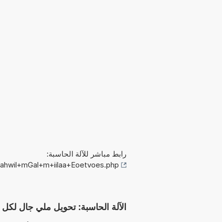
رابط مباشر للآلة الحاسبة:
tahwil+mGal+m+iilaa+Eoetvoes.php
الآلة الحاسبة: تحويل ملي جال لكل متر إلى ös (mGal/m