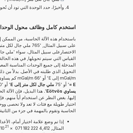
وأخيرًا، حدد الوحدة التي تود أن تُحو
استخدم كامل وظائف محول الوحدات هذا لتحو
باستخدام هذه الآلة الحاسبة، من الممكن إد
على سبيل المثال, '765 
القياس التي سيتم تحويلها, في هذه الحالة ا
المدخلة إلى جميع الوحدات المناسبة المعر
mGal/m إلى E' أو '66 mGal/m كم يساوي E' أو '85
= E
' أو '75
ملي جال لكل متر إلى E
' أو '70
يساوي Eötvös
'. هذا البديل، فإن الآلة 
إليها. بغض النظر عن استخدام أياً منهم، ف
اختيار طويلة مع فئات لا تعد ولا تحصى ووح
الحاسبة وتقوم بالمهمة في جزء من الثانية.
إذا تم وضع علامة اختيار أمام، الأع
21
المثال, 4,412 222 182 071
×
10
.