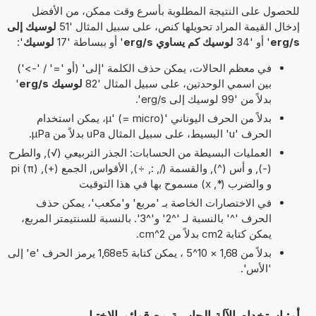
للحصول على النتيجة المطلوبة بأسرع وقت ممكن، من الأفضل
إدخال القيمة المراد تحويلها كنص، على سبيل المثال '51
لوسيك إلى
erg/s
' أو '34
لوسيك كم يساوي erg/s
' أو ببساطة '17
لوسيك
':
في معظم الحالات، يمكن حذف الكلمة 'إلى' (أو '=' / '->')
بين اسمي الوحدتين، على سبيل المثال '82
لوسيك erg/s
'
بدلاً من '99 لوسيك إلى erg/s'.
بدلاً من الحرف اليوناني 'µ' (= micro)، يمكن استخدام
الحرف 'u' البسيط، على سبيل المثال uPa بدلاً من µPa.
العمليات البسيطة من الحسابات: الجذر التربيعي (√), والطرح
(-), و أس (^), والقسمة (/, :, ÷), الأقواس, الجمع (+), pi (π)
و والضرب (*, x) مسموح بها في هذا التوقيت
في الاختصارات الخاصة بـ 'مربع' و'مكعب'، يمكن حذف
الحرف '^' بالنسبة لـ '^2' و'^3'. بالنسبة للسنتيمتر المربع،
يمكن كتابة cm2 بدلاً من cm^2.
بدلاً من 1,68 × 10^5 ، يمكن كتابة 1,68e5 يرمز الحرف 'e' إلى
'الأس'.
أو: استخدام الآلة الحاسبة مع قوائم الاختيار