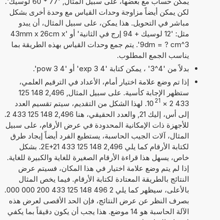
يمكن حساب مع بعضها، على سبيل المثال, '77 * 60 لوسيك'.
لكن يمكن أيضاً مزاوجة وحدات القياس مع وحدة أخرى بشكل
مباشر في التحويل. هذا يمكن، على سبيل المثال، أن يبدو
مثل: '12 لوسيك + 94 إرج في الثانية' أو '43mm x 26cm x
9dm = ? cm^3'. يتم جمع وحدات القياس بهذه الطريقة بما
يناسب الجمع المطلوب.
بدلاً من '4^3' ، يمكن كتابة '4 exp 3' أو '4 pow 3'.
إذا تم وضع علامة اختيار أمام، الأعداد في الترقيم العلمي،
ستظهر الإجابة كأسية. على سبيل المثال, 2,496 148 125
21
433 2
×
10
. لهذا الشكل من التقديم، سيتم تقسيم العدد
إلى أس، إليك 21, والعدد الحقيقي، هنا 2,496 148 125 433 2.
للأجهزة ذات الإمكانية المحدودة في عرض الأرقام، على سبيل
المثال، آلات الجيب الحاسبة، يستطيع الفرد أيضاً إيجاد طرق
لكتابة الأرقام كما يلي 2,496 148 125 433 2E+21. بشكل
خاص، يسهل هذا قراءة الأرقام الصغيرة للغاية والكبيرة للغاية.
إذا لم يتم وضع علامة اختيار في هذا المكان، فسيتم عرض
النتائج بالطريقة المعتادة لكتابة الأرقام. فيما يخص المثال
بالأعلى، سيظهر كما يلي 2 496 148 125 433 200 000 000.
بصرف النظر عن عرض النتائج، فإن الحد الأقصى لعرض هذه
الآلة الحاسبة هو 14 موضع. هذا يجب أن يكون دقيقاً بما يكفي