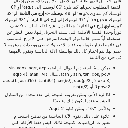
على التحويل الذي طلبته في الأصل. بدلاً من ذلك، يمكن إدخال
القيمة المطلوب تحويلها كما يلي: '66 لوسيك إلى erg/s' أو '81
لوسيك كم يساوي erg/s' أو '49
لوسيك -> إرج في الثانية
' أو '32
لوسيك = erg/s
' أو '97
لوسيك إلى إرج في الثانية
' أو '63
لوسيك
كم يساوي إرج في الثانية
'. هذا البديل، فإن الآلة الحاسبة تكتشف
فوراً وحدة القيمة الأصلية التي سيتم التحويل إليها. بغض النظر عن
استخدام أياً منهم، فإنها توفر البحث المرهق على الإدراج المناسب
في قائمة اختيار طويلة مع فئات لا تعد ولا تحصى ووحدات مدعومة لا
حصر لها. يتم اعتبار كل ذلك بواسطة الآلة الحاسبة وتقوم بالمهمة
في جزء من الثانية..
يمكن أيضًا استخدام الدوال الرياضيةsin, acos, sqrt, exp,
asin, tan, cos, pow و atan. مثال:sqrt(4), atan(1/4),
acos(1), asin(1/2), tan(90°), sin(90), cos(pi/2), 2 exp 3,
3 pow 2 أو sin(π/2)
إذا لزم الأمر، يمكن تقريب النتيجة إلى عدد محدد من المنازل
العشرية عندما يكون ذلك منطقيًا.
بدلاً من '√4' ، يمكن كتابة 'sqrt 4'.
علاوة على ذلك، تقوم الآلة الحاسبة من تمكين استخدام
تعبيرات الرياضيات. كنتيجة لذلك، ليس فقط الأرقام التي